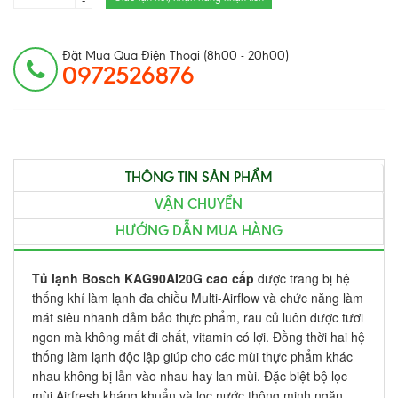
-
Đặt Mua Qua Điện Thoại (8h00 - 20h00)
0972526876
THÔNG TIN SẢN PHẨM
VẬN CHUYỂN
HƯỚNG DẪN MUA HÀNG
Tủ lạnh Bosch KAG90AI20G cao cấp
được trang bị hệ
thống khí làm lạnh đa chiều Multi-Airflow và chức năng làm
mát siêu nhanh đảm bảo thực phẩm, rau củ luôn được tươi
ngon mà không mất đi chất, vitamin có lợi. Đồng thời hai hệ
thống làm lạnh độc lập giúp cho các mùi thực phẩm khác
nhau không bị lẫn vào nhau hay lan mùi. Đặc biệt bộ lọc
mùi Airfresh kháng khuẩn và lọc nước thông minh ngăn