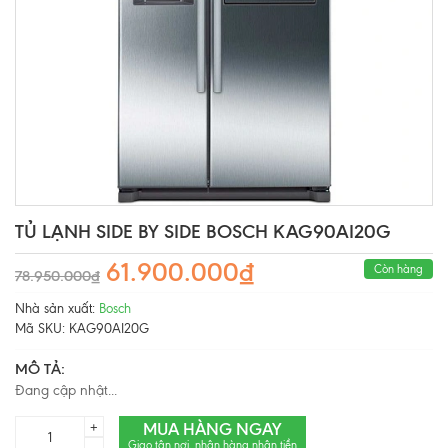
TỦ LẠNH SIDE BY SIDE BOSCH KAG90AI20G
61.900.000₫
Còn hàng
78.950.000₫
Nhà sản xuất:
Bosch
Mã SKU:
KAG90AI20G
MÔ TẢ:
Đang cập nhật...
MUA HÀNG NGAY
+
Giao tận nơi, nhận hàng nhận tiền