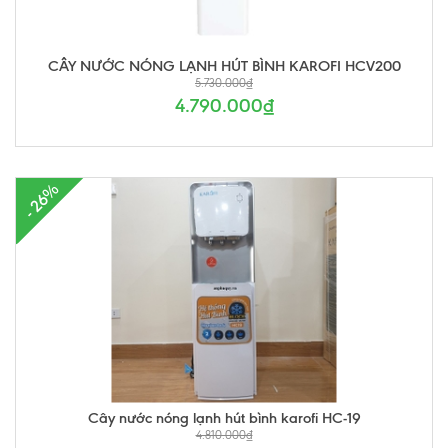
CÂY NƯỚC NÓNG LẠNH HÚT BÌNH KAROFI HCV200
5.730.000₫
4.790.000₫
- 26%
Cây nước nóng lạnh hút bình karofi HC-19
4.810.000₫