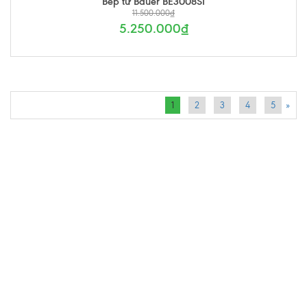
Bếp từ Bauer BE3008SI
11.500.000₫
5.250.000₫
1
2
3
4
5
»