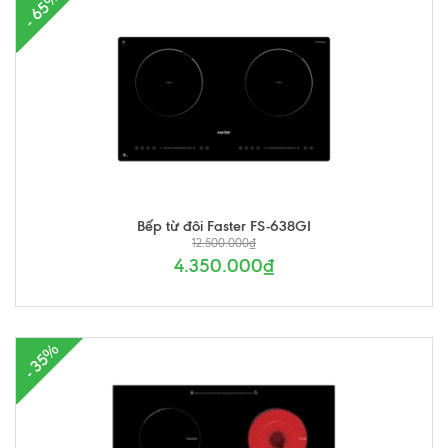
- 65%
Bếp từ đôi Faster FS-638GI
12.500.000₫
4.350.000₫
- 35%