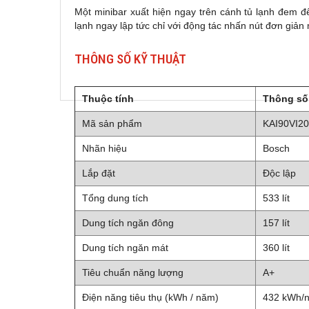
Một minibar xuất hiện ngay trên cánh tủ lạnh đem đế
lạnh ngay lập tức chỉ với động tác nhấn nút đơn giản
THÔNG SỐ KỸ THUẬT
Thuộc tính
Thông số
Mã sản phẩm
KAI90VI2
Nhãn hiệu
Bosch
Lắp đặt
Độc lập
Tổng dung tích
533 lít
Dung tích ngăn đông
157 lít
Dung tích ngăn mát
360 lít
Tiêu chuẩn năng lượng
A+
Điện năng tiêu thụ (kWh / năm)
432 kWh/