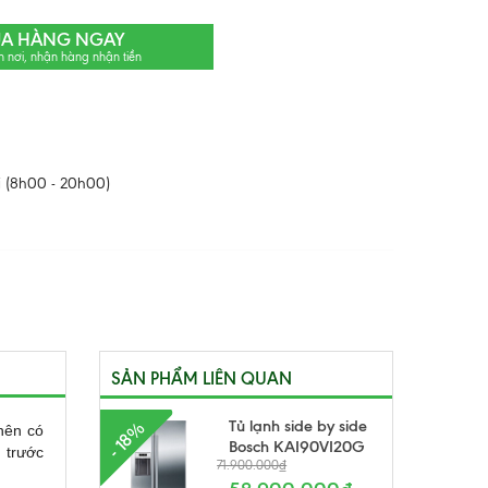
A HÀNG NGAY
n nơi, nhận hàng nhận tiền
 (8h00 - 20h00)
SẢN PHẨM LIÊN QUAN
Tủ lạnh side by side
- 18%
nên có
Bosch KAI90VI20G
n trước
71.900.000₫