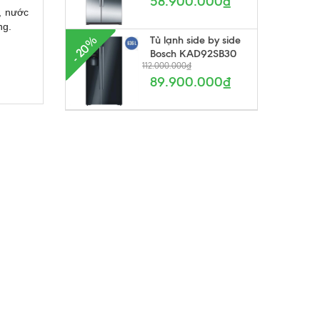
58.900.000₫
y, nước
ng.
Tủ lạnh side by side
- 20%
Bosch KAD92SB30
112.000.000₫
89.900.000₫