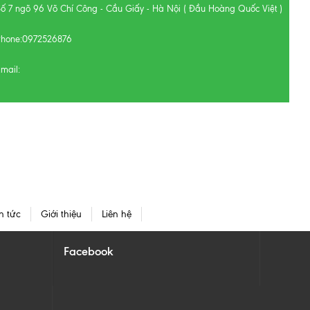
Số 7 ngõ 96 Võ Chí Công - Cầu Giấy - Hà Nội ( Đầu Hoàng Quốc Việt )
Phone:
0972526876
mail:
n tức
Giới thiệu
Liên hệ
Facebook