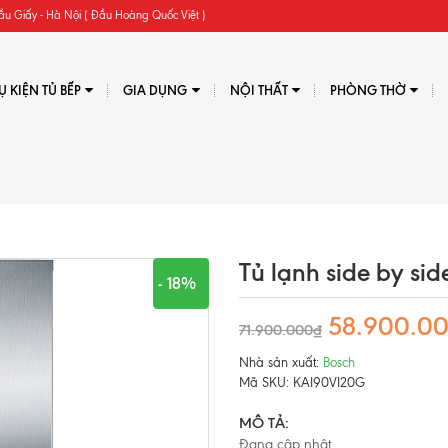
ầu Giấy - Hà Nội ( Đầu Hoàng Quốc Việt )
Ụ KIỆN TỦ BẾP
GIA DỤNG
NỘI THẤT
PHÒNG THỜ
Tủ lạnh side by s
- 18%
58.900.0
71.900.000₫
Nhà sản xuất:
Bosch
Mã SKU:
KAI90VI20G
MÔ TẢ:
Đang cập nhật...