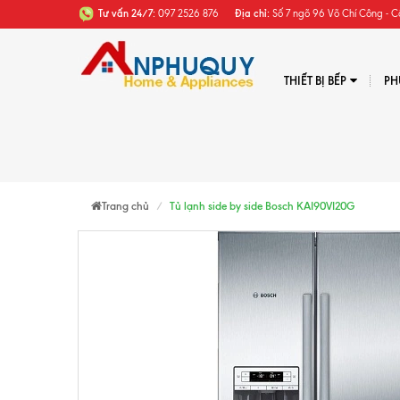
Tư vấn 24/7:
097 2526 876
Địa chỉ:
Số 7 ngõ 96 Võ Chí Công - C
THIẾT BỊ BẾP
PH
Trang chủ
Tủ lạnh side by side Bosch KAI90VI20G