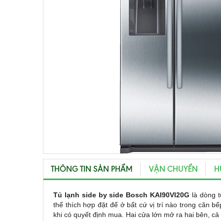
THÔNG TIN SẢN PHẨM
VẬN CHUYỂN
H
Tủ lạnh side by side Bosch KAI90VI20G
là dòng 
thể thích hợp đặt để ở bất cứ vị trí nào trong căn bế
khi có quyết định mua. Hai cửa lớn mở ra hai bên, c