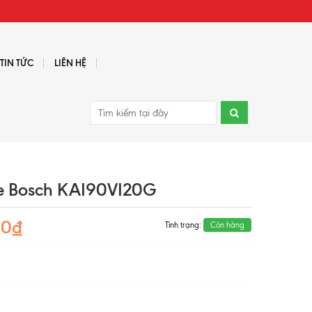
TIN TỨC
LIÊN HỆ
ide Bosch KAI90VI20G
00₫
Tình trạng:
Còn hàng