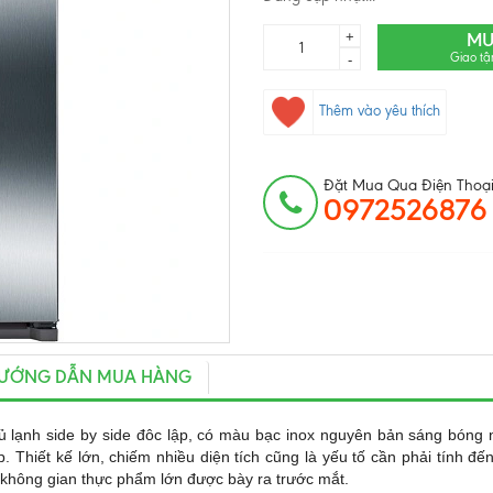
+
MU
Giao tậ
-
Thêm vào yêu thích
Đặt Mua Qua Điện Thoại
0972526876
ƯỚNG DẪN MUA HÀNG
tủ lạnh side by side đôc lập, có màu bạc inox nguyên bản sáng bóng 
p. Thiết kế lớn, chiếm nhiều diện tích cũng là yếu tố cần phải tính đế
ả không gian thực phẩm lớn được bày ra trước mắt.