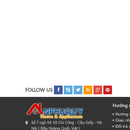
FOLLOW US
Hướng 
Hướng 
Giao nhâ
Số 7 ngõ 96 Võ Chí Công - Cầu Giấy - Hà
Đổi trả 
Nội ( Đầu Hoàng Quốc Việt )