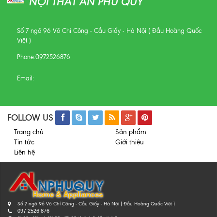
NỘI THẤT AN PHÚ QUÝ
Số 7 ngõ 96 Võ Chí Công - Cầu Giấy - Hà Nội ( Đầu Hoàng Quốc
Việt )
Phone:
0972526876
Email:
FOLLOW US
Trang chủ
Sản phẩm
Tin tức
Giới thiệu
Liên hệ
Số 7 ngõ 96 Võ Chí Công - Cầu Giấy - Hà Nội ( Đầu Hoàng Quốc Việt )
097 2526 876