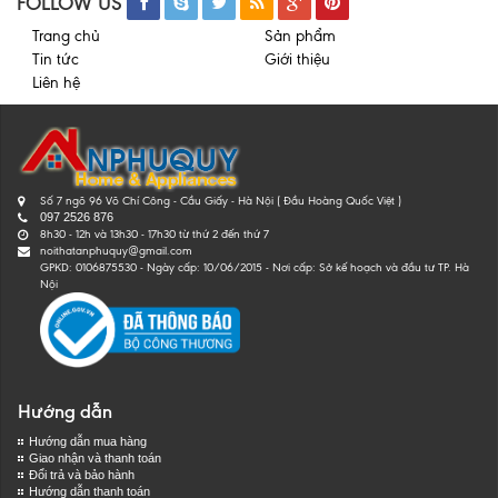
FOLLOW US
Trang chủ
Sản phẩm
Tin tức
Giới thiệu
Liên hệ
Số 7 ngõ 96 Võ Chí Công - Cầu Giấy - Hà Nội ( Đầu Hoàng Quốc Việt )
097 2526 876
8h30 - 12h và 13h30 - 17h30 từ thứ 2 đến thứ 7
noithatanphuquy@gmail.com
GPKD: 0106875530 - Ngày cấp: 10/06/2015 - Nơi cấp: Sở kế hoạch và đầu tư TP. Hà
Nội
Hướng dẫn
Hướng dẫn mua hàng
Giao nhận và thanh toán
Đổi trả và bảo hành
Hướng dẫn thanh toán