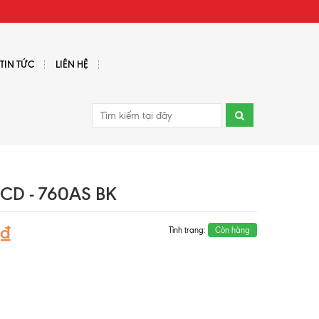
TIN TỨC
LIÊN HỆ
D - 760AS BK
0₫
Tình trạng:
Còn hàng