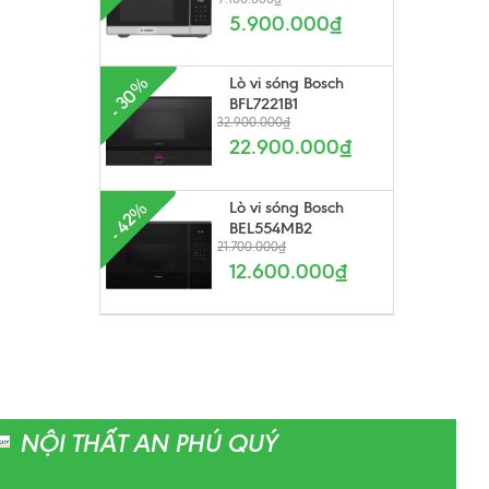
5.900.000₫
Lò vi sóng Bosch
- 30%
BFL7221B1
32.900.000₫
22.900.000₫
Lò vi sóng Bosch
- 42%
BEL554MB2
21.700.000₫
12.600.000₫
NỘI THẤT AN PHÚ QUÝ