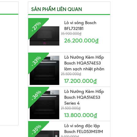
SẢN PHẨM LIÊN QUAN
Lò vi sóng Bosch
- 27%
BFL7321B1
35.900.000₫
26.200.000₫
Lò Nướng Kèm Hấp
- 33%
Bosch HQA574ES3
làm sạch nhiệt phân
25.500.000₫
17.200.000₫
Lò Nướng Kèm Hấp
- 36%
Bosch HQA514ES3
Series 4
21.500.000₫
13.800.000₫
Lò vi sóng độc lập
- 35%
Bosch FEL053MS1M
9.100.000₫