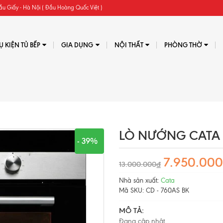
ầu Giấy - Hà Nội ( Đầu Hoàng Quốc Việt )
Ụ KIỆN TỦ BẾP
GIA DỤNG
NỘI THẤT
PHÒNG THỜ
LÒ NƯỚNG CATA C
- 39%
7.950.00
13.000.000₫
Nhà sản xuất:
Cata
Mã SKU:
CD - 760AS BK
MÔ TẢ:
Đang cập nhật...