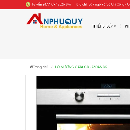
Tư vấn 24/7:
097 2526 876
Địa chỉ:
Số 7 ngõ 96 Võ Chí Công - C
THIẾT BỊ BẾP
PH
Trang chủ
LÒ NƯỚNG CATA CD - 760AS BK