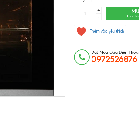
+
MU
Giao tậ
-
Thêm vào yêu thích
Đặt Mua Qua Điện Thoại
0972526876