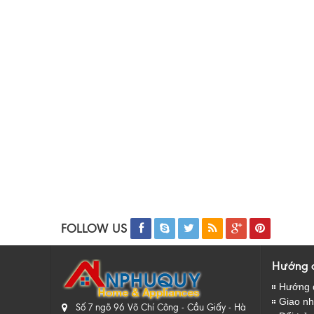
FOLLOW US
Hướng 
Hướng 
Giao nhâ
Số 7 ngõ 96 Võ Chí Công - Cầu Giấy - Hà