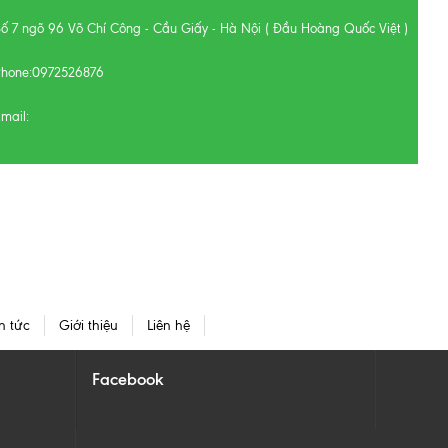
Số 7 ngõ 96 Võ Chí Công - Cầu Giấy - Hà Nội ( Đầu Hoàng Quốc Việt )
Phone:
0972526876
mail:
n tức
Giới thiệu
Liên hệ
Facebook