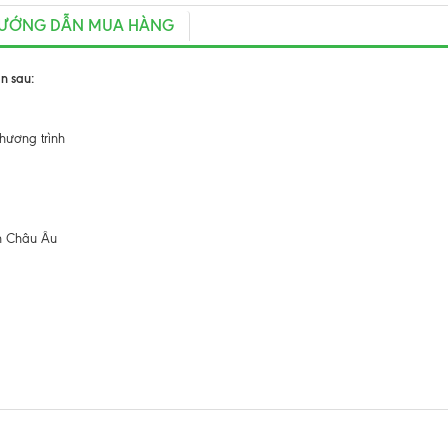
ƯỚNG DẪN MUA HÀNG
n sau:
hương trình
ẩn Châu Âu