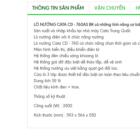
THÔNG TIN SẢN PHẨM
VẬN CHUYỂN
H
LÒ NƯỚNG CATA CD - 760AS BK có những tính năng cơ bả
Sản xuất và nhập khẩu tại nhà máy Cata Trung Quốc
Lò nướng điện với 6 chức năng nướng
Lò nướng Cata CD - 760 có chức năng chọn thời gian và c
Màn hình hiển thị, điều khiển điện tử
Hệ thống đèn chiếu sáng khoang lò
Hệ thống giá đỡ đặc biệt dễ tháo lắp, dễ vệ sinh
Hệ thống nướng ưu việt bằng quạt gió đối lưu
Cửa lò 3 lớp được thiết kế đặc biệt an toàn theo tiêu chu
Dung tích 59 lít
Chất liệu kính đen + Inox.
Thông số kỹ thuật :
Công suất (W) : 3500
Kích thước (mm) : 593 x 564 x 550