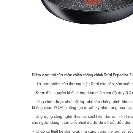
Điểm vượt trội của chảo chiên chống chính Tefal Expertise 2
– Là
sản phẩm của thương hiệu Tefal cao cấp, sản xuất ng
–
Được đúc nguyên khối từ hợp kim nhôm với độ dày 0.3 
– Lòng chảo được phủ một lớp phủ lớp chống dính Titanium 
không chứa PFOA, không tạo ra bất kỳ phản ứng hóa học n
– Ứng dụng công nghệ Thermor-spot hiện đại với hiển thị
cho người dùng nhận biết nhiệt độ đã đủ để bắt đầu đun 
– Chảo có thiết kế đơn giản mà sang trọng, nổi bật với sắ