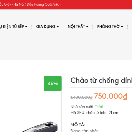
ầu Giấy - Hà Nội ( Đầu Hoàng Quốc Việt )
Ụ KIỆN TỦ BẾP
GIA DỤNG
NỘI THẤT
PHÒNG THỜ
Chảo từ chống dính
- 46%
750.000₫
1.400.000₫
Nhà sản xuất:
Tefal
Mã SKU:
chảo từ tefal 21 cm
MÔ TẢ:
Đang cập nhật...