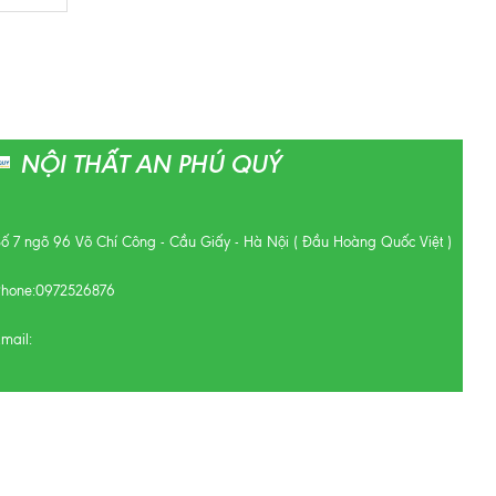
NỘI THẤT AN PHÚ QUÝ
Số 7 ngõ 96 Võ Chí Công - Cầu Giấy - Hà Nội ( Đầu Hoàng Quốc Việt )
Phone:
0972526876
mail: