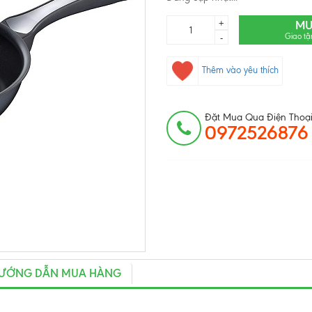
+
MU
Giao tậ
-
Thêm vào yêu thích
Đặt Mua Qua Điện Thoại
0972526876
ƯỚNG DẪN MUA HÀNG