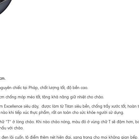
1cm.
uyên chiếc tại Pháp, chất lượng tốt, độ bền cao.
cm chống móp méo tốt, tăng khả năng giữ nhiệt cho chảo.
Excellence siêu dày, được làm từ Titan siêu bền, chống trầy xước tốt, hoàn 
ào khi tiếp xúc thực phẩm, rất an toàn cho sức khỏe người sử dụng.
 chữ “T” ở lòng chảo. Khi nào chảo nóng, màu đỏ ở vùng chữ T sẽ đậm hơn, b
nấu với chảo.
c đen lôi cuốn, tô điểm thêm nét hiện đại, sang trọng cho mọi không gian bếp.