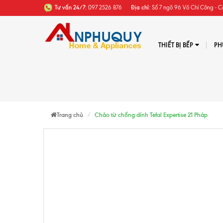
Tư vấn 24/7:
097 2526 876
Địa chỉ:
Số 7 ngõ 96 Võ Chí Công - C
THIẾT BỊ BẾP
PH
Trang chủ
Chảo từ chống dính Tefal Expertise 21 Pháp