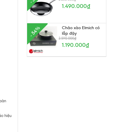
1.490.000₫
Chảo xào Elmich có
- 54%
lắp đậy
2.590.000₫
1.190.000₫
toàn
áo hiệu