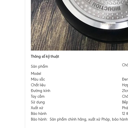
Thông số kỹ thuật
Chả
Sản phẩm
Model
Màu sắc
Đe
Chất liệu
Hợp
Đường kính
21c
Tay cầm
Chố
Sử dụng
Bếp
Xuất xứ
Ph
Bảo hành
12 
Bảo hành: Sản phẩm chính hãng, xuất xứ Pháp, bảo hành 