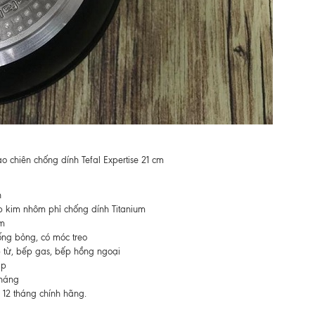
o chiên chống dính Tefal Expertise 21 cm
n
 kim nhôm phỉ chống dính Titanium
m
ng bỏng, có móc treo
 từ, bếp gas, bếp hồng ngoại
áp
tháng
12 tháng chính hãng.