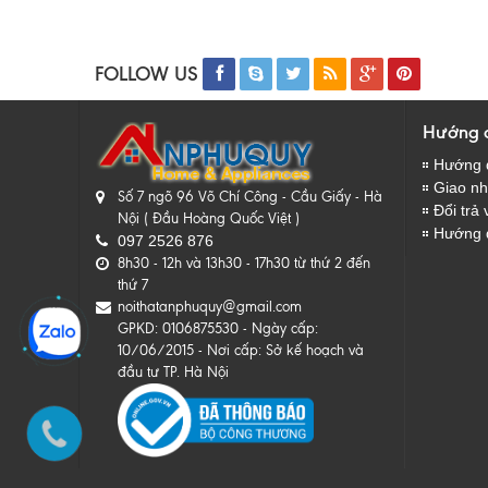
FOLLOW US
Hướng 
Hướng 
Giao nhâ
Số 7 ngõ 96 Võ Chí Công - Cầu Giấy - Hà
Đổi trả 
Nội ( Đầu Hoàng Quốc Việt )
Hướng 
097 2526 876
8h30 - 12h và 13h30 - 17h30 từ thứ 2 đến
thứ 7
noithatanphuquy@gmail.com
GPKD: 0106875530 - Ngày cấp:
10/06/2015 - Nơi cấp: Sở kế hoạch và
đầu tư TP. Hà Nội