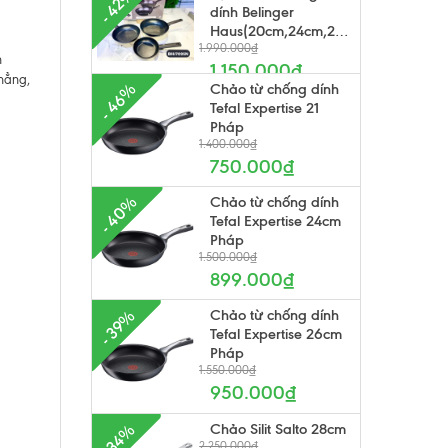
- 42%
dính Belinger
Haus(20cm,24cm,28cm)
1.990.000₫
h
1.150.000₫
phẳng,
Chảo từ chống dính
- 46%
Tefal Expertise 21
Pháp
1.400.000₫
750.000₫
- 40%
Chảo từ chống dính
Tefal Expertise 24cm
Pháp
1.500.000₫
899.000₫
Chảo từ chống dính
- 39%
Tefal Expertise 26cm
Pháp
1.550.000₫
950.000₫
Chảo Silit Salto 28cm
- 34%
2.250.000₫