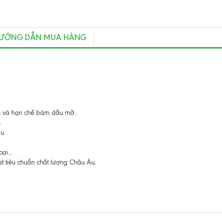
ƯỚNG DẪN MUA HÀNG
nh và hạn chế bám dầu mỡ.
.
u.
ại...
t tiêu chuẩn chất lượng Châu Âu.