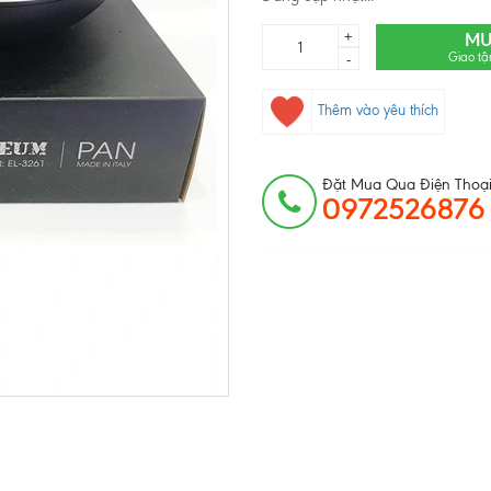
+
MU
Giao tậ
-
Thêm vào yêu thích
Đặt Mua Qua Điện Thoại
0972526876