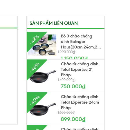
SẢN PHẨM LIÊN QUAN
Bộ 3 chảo chống
- 42%
dính Belinger
Haus(20cm,24cm,28cm)
1.990.000₫
1.150.000₫
Chảo từ chống dính
- 46%
Tefal Expertise 21
Pháp
1.400.000₫
750.000₫
- 40%
Chảo từ chống dính
Tefal Expertise 24cm
Pháp
1.500.000₫
899.000₫
Chảo từ chống dính