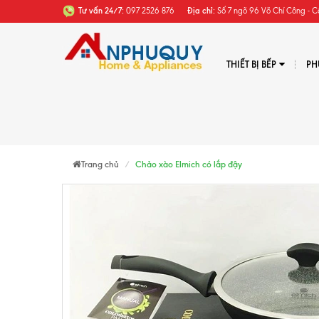
Tư vấn 24/7:
097 2526 876
Địa chỉ:
Số 7 ngõ 96 Võ Chí Công - C
THIẾT BỊ BẾP
PH
Trang chủ
Chảo xào Elmich có lắp đậy