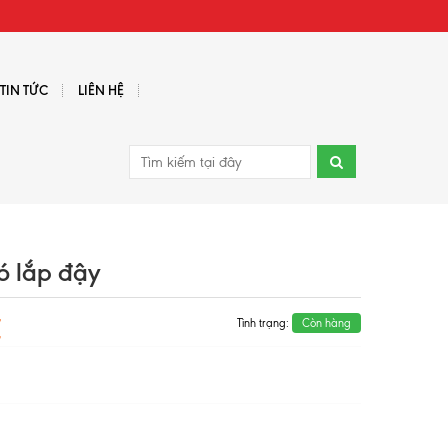
TIN TỨC
LIÊN HỆ
ó lắp đậy
₫
Tình trạng:
Còn hàng