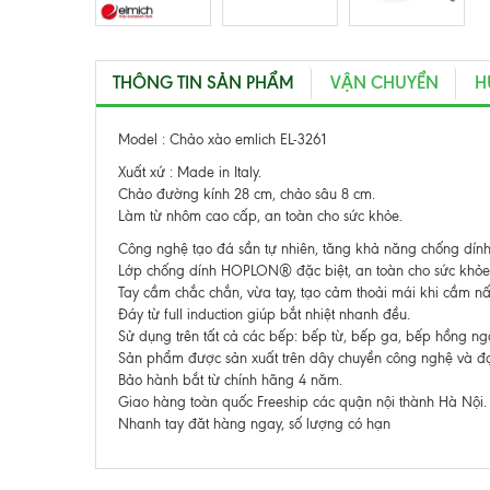
THÔNG TIN SẢN PHẨM
VẬN CHUYỂN
H
Model : Chảo xào emlich EL-3261
Xuất xứ : Made in Italy.
Chảo đường kính 28 cm, chảo sâu 8 cm.
Làm từ nhôm cao cấp, an toàn cho sức khỏe.
Công nghệ tạo đá sần tự nhiên, tăng khả năng chống dí
Lớp chống dính HOPLON® đặc biệt, an toàn cho sức khỏe
Tay cầm chắc chắn, vừa tay, tạo cảm thoải mái khi cầm nấ
Đáy từ full induction giúp bắt nhiệt nhanh đều.
Sử dụng trên tất cả các bếp: bếp từ, bếp ga, bếp hồng ngo
Sản phẩm được sản xuất trên dây chuyền công nghệ và đạ
Bảo hành bắt từ chính hãng 4 năm.
Giao hàng toàn quốc Freeship các quận nội thành Hà Nội.
Nhanh tay đăt hàng ngay, số lượng có hạn