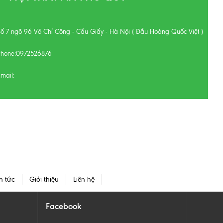
Số 7 ngõ 96 Võ Chí Công - Cầu Giấy - Hà Nội ( Đầu Hoàng Quốc Việt )
Phone:
0972526876
mail:
n tức
Giới thiệu
Liên hệ
Facebook