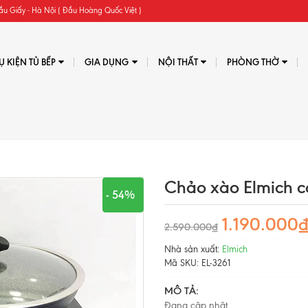
ầu Giấy - Hà Nội ( Đầu Hoàng Quốc Việt )
Ụ KIỆN TỦ BẾP
GIA DỤNG
NỘI THẤT
PHÒNG THỜ
Chảo xào Elmich c
- 54%
1.190.000
2.590.000₫
Nhà sản xuất:
Elmich
Mã SKU:
EL-3261
MÔ TẢ:
Đang cập nhật...