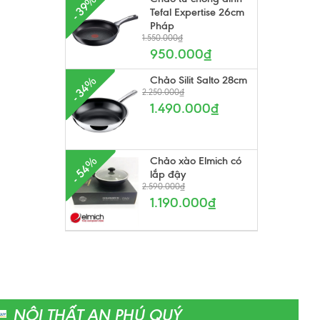
- 39%
Tefal Expertise 26cm
Pháp
1.550.000₫
950.000₫
Chảo Silit Salto 28cm
- 34%
2.250.000₫
1.490.000₫
Chảo xào Elmich có
- 54%
lắp đậy
2.590.000₫
1.190.000₫
NỘI THẤT AN PHÚ QUÝ