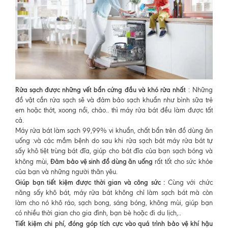
Rửa sạch được những vết bẩn cứng đầu và khó rửa nhất
: Những
đồ vật cần rửa sạch sẽ và đảm bảo sạch khuẩn như bình sữa trẻ
em hoặc thớt, xoong nồi, chảo.. thì máy rửa bát đều làm được tất
cả.
Máy rửa bát làm sạch 99,99% vi khuẩn, chất bẩn trên đồ dùng ăn
uống :và các mầm bệnh do sau khi rửa sạch bát máy rửa bát tự
sấy khô tiệt trùng bát đĩa, giúp cho bát đĩa của bạn sạch bóng và
Đảm bảo vệ sinh đồ dùng ăn uống
không mùi,
rất tốt cho sức khỏe
của bạn và những người thân yêu.
Giúp bạn tiết kiệm được thời gian và công sức :
Cùng với chức
năng sấy khô bát, máy rửa bát không chỉ làm sạch bát mà còn
làm cho nó khô ráo, sạch bong, sáng bóng, không mùi, giúp bạn
có nhiều thời gian cho gia đình, bạn bè hoặc đi du lịch,..
Tiết kiệm chi phí, đóng góp tích cực vào quá trình bảo vệ khí hậu