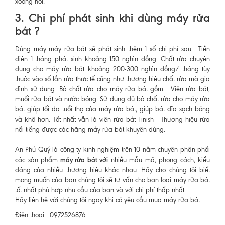
xoong nồi.
3. Chi phí phát sinh khi dùng máy rửa
bát ?
Dùng máy máy rửa bát sẽ phát sinh thêm 1 số chi phí sau : Tiền
điện 1 tháng phát sinh khoảng 150 nghìn đồng. Chất rửa chuyên
dụng cho máy rửa bát khoảng 200-300 nghìn đồng/ tháng tùy
thuộc vào số lần rửa thực tế cũng như thương hiệu chất rửa mà gia
đình sử dụng. Bộ chất rửa cho máy rửa bát gồm : Viên rửa bát,
muối rửa bát và nước bóng. Sử dụng đủ bộ chất rửa cho máy rửa
bát giúp tối đa tuổi thọ của máy rửa bát, giúp bát đĩa sạch bóng
và khô hơn. Tốt nhất vẫn là viên rửa bát Finish - Thương hiệu rửa
nổi tiếng được các hãng máy rửa bát khuyên dùng.
An Phú Quý là công ty kinh nghiệm trên 10 năm chuyên phân phối
máy rửa bát với
các sản phẩm
nhiều mẫu mã, phong cách, kiểu
dáng của nhiều thương hiệu khác nhau. Hãy cho chúng tôi biết
mong muốn của bạn chúng tôi sẽ tư vấn cho bạn loại máy rửa bát
tốt nhất phù hợp nhu cầu của bạn và với chi phí thấp nhất.
Hãy liên hệ với chúng tôi ngay khi có yêu cầu mua máy rửa bát
Điện thoại : 0972526876