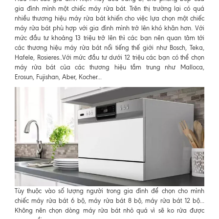
gia đình mình một chiếc máy rửa bát. Trên thị trường lại có quá
nhiều thương hiệu máy rửa bát khiến cho việc lựa chọn một chiếc
máy rửa bát phù hợp với gia đình mình trở lên khó khăn hơn. Với
mức đầu tư khoảng 13 triệu trở lên thì các bạn nên quan tâm tới
các thương hiệu máy rửa bát nổi tiếng thế giới như Bosch, Teka,
Hafele, Rosieres..Với mức đầu tư dưới 12 triệu các bạn có thể chọn
máy rửa bát của các thương hiệu tầm trung như Malloca,
Erosun, Fujishan, Aber, Kocher...
Tùy thuộc vào số lượng người trong gia đình để chọn cho mình
chiếc máy rửa bát 6 bộ, máy rửa bát 8 bộ, máy rửa bát 12 bộ...
Không nên chọn dòng máy rửa bát nhỏ quá vì sẽ ko rửa được