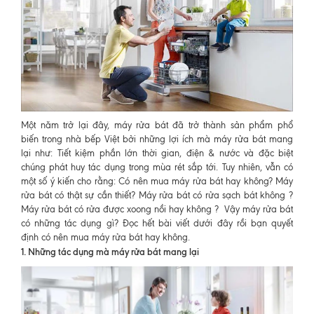
Một năm trở lại đây, máy rửa bát đã trở thành sản phẩm phổ
biến trong nhà bếp Việt bởi những lợi ích mà máy rửa bát mang
lại như: Tiết kiệm phần lớn thời gian, điện & nước và đặc biệt
chúng phát huy tác dụng trong mùa rét sắp tới. Tuy nhiên, vẫn có
một số ý kiến cho rằng: Có nên mua máy rửa bát hay không? Máy
rửa bát có thật sự cần thiết? Máy rửa bát có rửa sạch bát không ?
Máy rửa bát có rửa được xoong nồi hay không ? Vậy máy rửa bát
có những tác dụng gì? Đọc hết bài viết dưới đây rồi bạn quyết
định có nên mua máy rửa bát hay không.
1. Những tác dụng mà máy rửa bát mang lại