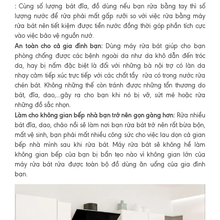
:
Cùng số lượng bát đĩa, đồ dùng nếu bạn rửa bằng tay thì số
lượng nước để rửa phải mất gấp rưỡi so với việc rửa bằng máy
rửa bát nên tiết kiệm được tiền nước đồng thời góp phần tích cực
vào việc bảo vệ nguồn nướ.
An toàn cho cả gia đình bạn:
Dùng máy rửa bát giúp cho bạn
phòng chống được các bệnh ngoài da như da khô dẫn đến tróc
da, hay bị nấm đặc biệt là đối với những bà nội trợ có làn da
nhạy cảm tiếp xúc trực tiếp với các chất tẩy rửa có trong nước rửa
chén bát. Không những thế còn tránh được những tổn thương do
bát, đĩa, dao,...gây ra cho bạn khi nó bị vỡ, sứt mẻ hoặc rửa
những đồ sắc nhọn.
Làm cho không gian bếp nhà bạn trở nên gọn gàng hơn:
Rửa nhiều
bát đĩa, dao, chảo nồi sẽ làm nơi bạn rửa bát trở nên rất bừa bộn,
mất vệ sinh, bạn phải mất nhiều công sức cho việc lau dọn cả gian
bếp nhà mình sau khi rửa bát. Máy rửa bát sẽ không hề làm
không gian bếp của bạn bị bẩn tẹo nào vì không gian lớn của
máy rửa bát rửa được toàn bộ đồ dùng ăn uống của gia đình
bạn.