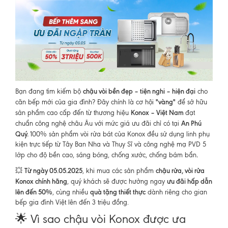
chậu vòi bền đẹp – tiện nghi – hiện đại
Bạn đang tìm kiếm bộ
cho
"vàng"
căn bếp mới của gia đình? Đây chính là cơ hội
để sở hữu
Konox – Việt Nam
sản phẩm cao cấp đến từ thương hiệu
đạt
An Phú
chuẩn công nghệ châu Âu với mức giá ưu đãi chỉ có tại
Quý.
100% sản phẩm vòi rửa bát của Konox đều sử dụng linh phụ
kiện trực tiếp từ Tây Ban Nha và Thụy Sĩ và công nghệ mạ PVD 5
.
lớp cho độ bền cao, sáng bóng, chống xước, chống bám bẩn
Từ ngày 05.05.2025
chậu rửa, vòi rửa
💥
, khi mua các sản phẩm
Konox chính hãng
ưu đãi hấp dẫn
, quý khách sẽ được hưởng ngay
lên đến 50%
quà tặng thiết thực
, cùng nhiều
dành riêng cho gian
bếp gia đình Việt lên đến 3 triệu đồng.
🌟 Vì sao chậu vòi Konox được ưa