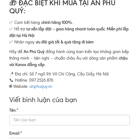
🎁
ĐẶC BIỆT KHI MUA TẠI AN PHÚ
QUÝ:
chính hãng 100%.
✅ Cam kết hàng
tư vấn lắp đặt – giao hàng nhanh toàn quốc. Miễn phí lắp
✅ Hỗ trợ
đặt tại Hà Nội
ưu đãi giá tốt & quà tặng đi kèm
✅ Nhận ngay
An Phú Quý
Hãy để
đồng hành cùng bạn kiến tạo không gian bếp
chậu
thông minh – tiện nghi – chuẩn châu Âu với dòng sản phẩm
vòi Konox đẳng cấp
.
📍 Địa chỉ: Số 7 ngõ 96 Võ Chí Công, Cầu Giấy, Hà Nội
📞 Hotline: 097.2526.876
🌐 Website:
anphuquy.vn
Viết bình luận của bạn
Tên:
*
Email:
*