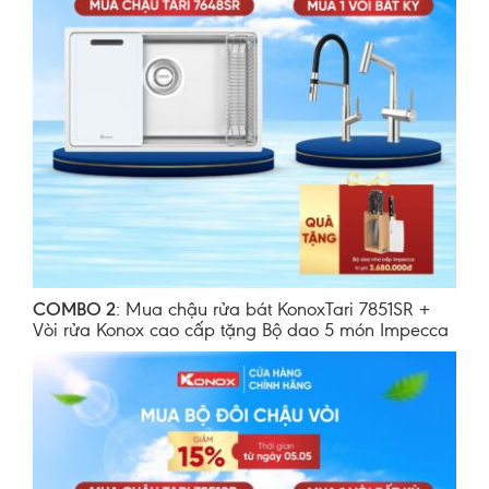
COMBO 2
: Mua chậu rửa bát KonoxTari 7851SR +
Vòi rửa Konox cao cấp tặng Bộ dao 5 món Impecca