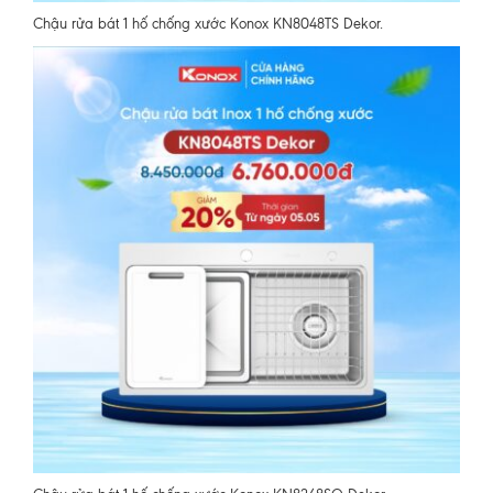
Chậu rửa bát 1 hố chống xước Konox KN8048TS Dekor.