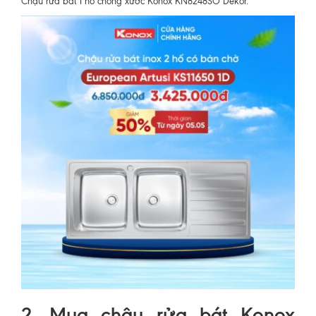
Chậu rửa bát 1 hố chống xước Konox KN8248SO Dekor.
2. Mua chậu rửa bát Konox