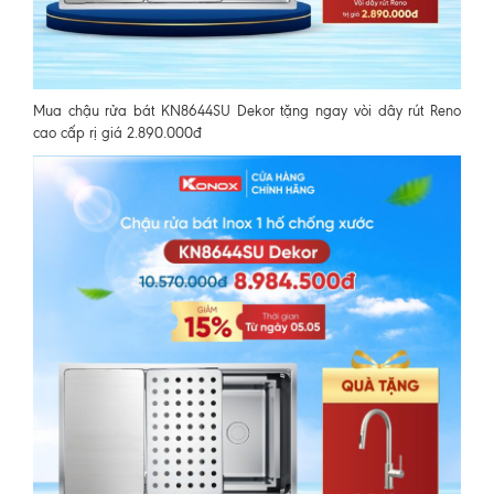
Mua chậu rửa bát KN8644SU Dekor tặng ngay vòi dây rút Reno
cao cấp rị giá 2.890.000đ