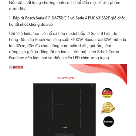
Nổi bật nhất trong chương trình có thể kể đến một số sản phẩm
dưới đây:
1.
Bếp từ Bosch Serie 8 PID675DC1E và Serie 4 PUC631BB2E giá chốt
hạ tốt nhất không đâu có.
Chỉ 16.5 triệu, bạn có thể sở hữu model bếp từ Serie 8 hiện đại
hàng đầu của Bosch với công suất 7400W, Booster 5500W, mâm từ
lớn 32cm, đầy đủ chức năng cảm biến chiên, giữ ấm, tàm
dừng,hẹn giờ, tự động tắt an toàn,… Với mặt kính Schott Ceran
Đức bọc viền kim loại và điều khiển LED chìm sang trọng.