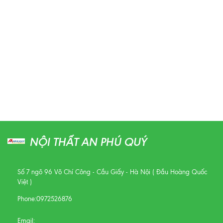
NỘI THẤT AN PHÚ QUÝ
Số 7 ngõ 96 Võ Chí Công - Cầu Giấy - Hà Nội ( Đầu Hoàng Quốc
Việt )
Phone:
0972526876
Email: