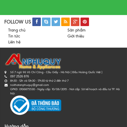
FOLLOW US
Trang chủ
Sản phẩm
Tin tức
Giới thiệu
Liên hệ
Số 7 ngõ 96 Võ Chí Công - Cầu Giấy - Hà Nội ( Đầu Hoàng Quốc Việt )
097 2526 876
8h30 - 12h và 13h30 - 17h30 từ thứ 2 đến thứ 7
noithatanphuquy@gmail.com
GPKD: 0106875530 - Ngày cấp: 10/06/2015 - Nơi cấp: Sở kế hoạch và đầu tư TP. Hà
Nội
Hướng dẫn