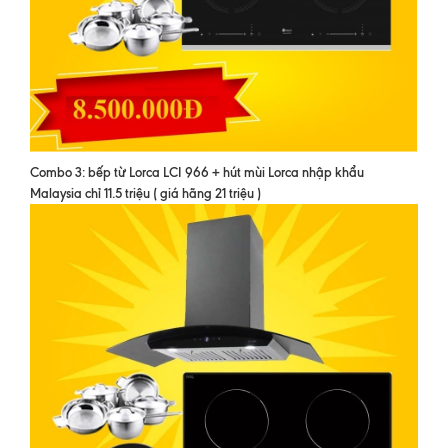
Combo 3: bếp từ Lorca LCI 966 + hút mùi Lorca nhập khẩu
Malaysia chỉ 11.5 triệu ( giá hãng 21 triệu )