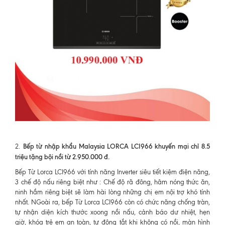
Bếp từ nhập khẩu Malaysia LORCA LCI966 khuyến mại chỉ 8.5
2.
triệu tặng bội nồi từ 2.950.000 đ.
Bếp Từ Lorca LCI966 với tính năng Inverter siêu tiết kiệm điện năng,
3 chế độ nấu riêng biệt như : Chế độ rã đông, hâm nóng thức ăn,
ninh hầm riêng biệt sẽ làm hài lòng những chị em nội trợ khó tính
nhất. NGoài ra, bếp Từ Lorca LCI966 còn có chức năng chống tràn,
tự nhận diện kích thước xoong nồi nấu, cảnh báo dư nhiệt, hẹn
giờ, khóa trẻ em an toàn, tự động tắt khi không có nồi, màn hình