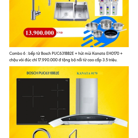
Combo 6 : bếp từ Bosch PUC631BB2E + hút mùi Kanata EH0170 +
chậu vòi đúc chỉ 17.990.000 đ tặng bộ nồi từ cao cấp 3.5 triệu.