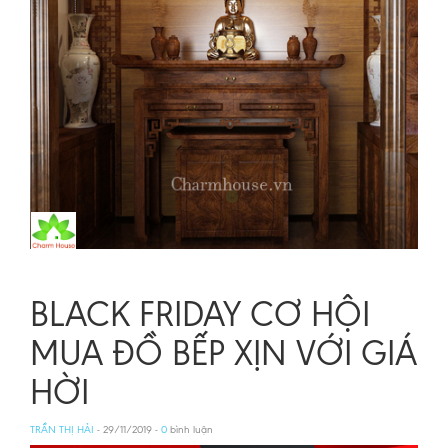
BLACK FRIDAY CƠ HỘI
MUA ĐỒ BẾP XỊN VỚI GIÁ
HỜI
TRẦN THỊ HẢI
- 29/11/2019 -
0
bình luận