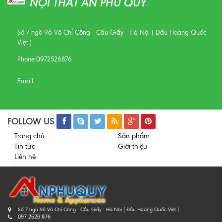
NỘI THẤT AN PHÚ QUÝ
Số 7 ngõ 96 Võ Chí Công - Cầu Giấy - Hà Nội ( Đầu Hoàng Quốc
Việt )
Phone:
0972526876
Email:
FOLLOW US
Trang chủ
Sản phẩm
Tin tức
Giới thiệu
Liên hệ
Số 7 ngõ 96 Võ Chí Công - Cầu Giấy - Hà Nội ( Đầu Hoàng Quốc Việt )
097 2526 876