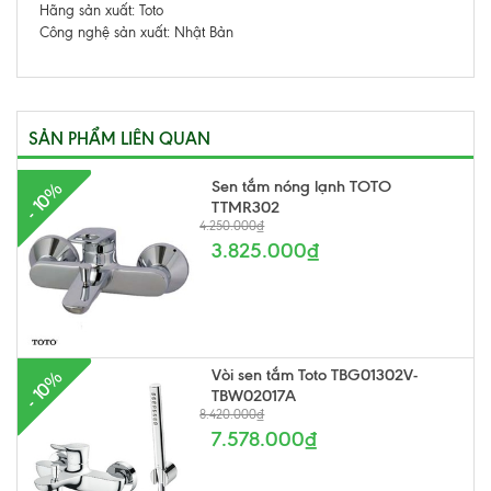
Hãng sản xuất: Toto
Công nghệ sản xuất: Nhật Bản
SẢN PHẨM LIÊN QUAN
Sen tắm nóng lạnh TOTO
- 10%
TTMR302
4.250.000₫
3.825.000₫
Vòi sen tắm Toto TBG01302V-
- 10%
TBW02017A
8.420.000₫
7.578.000₫