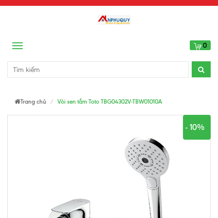
0
Menu
Trang chủ
Vòi sen tắm Toto TBG04302V-TBW01010A
- 10%