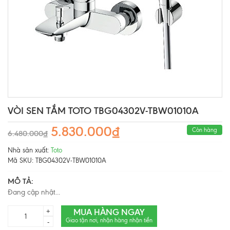
VÒI SEN TẮM TOTO TBG04302V-TBW01010A
5.830.000₫
Còn hàng
6.480.000₫
Nhà sản xuất:
Toto
Mã SKU:
TBG04302V-TBW01010A
MÔ TẢ:
Đang cập nhật...
MUA HÀNG NGAY
+
Giao tận nơi, nhận hàng nhận tiền
-