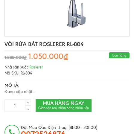
VÒI RỬA BÁT ROSLERER RL-804
1.050.000₫
Còn hàng
1.880.000₫
Nhà sản xuất:
Roslerer
Mã SKU:
RL-804
MÔ TẢ:
Đang cập nhật...
MUA HÀNG NGAY
+
Giao tận nơi, nhận hàng nhận tiền
-
Đặt Mua Qua Điện Thoại (8h00 - 20h00)