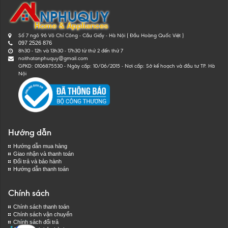
Số 7 ngõ 96 Võ Chí Công - Cầu Giấy - Hà Nội ( Đầu Hoàng Quốc Việt )
097 2526 876
8h30 - 12h và 13h30 - 17h30 từ thứ 2 đến thứ 7
noithatanphuquy@gmail.com
GPKD: 0106875530 - Ngày cấp: 10/06/2015 - Nơi cấp: Sở kế hoạch và đầu tư TP. Hà
Nội
Hướng dẫn
Hướng dẫn mua hàng
Giao nhận và thanh toán
Đổi trả và bảo hành
Hướng dẫn thanh toán
Chính sách
Chính sách thanh toán
Chính sách vận chuyển
Chính sách đổi trả