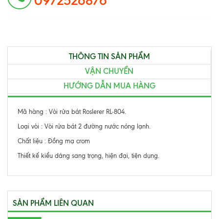
0972526876
THÔNG TIN SẢN PHẨM
VẬN CHUYỂN
HƯỚNG DẪN MUA HÀNG
Mã hàng : Vòi rửa bát Roslerer RL-804.
Loại vòi : Vòi rửa bát 2 đường nước nóng lạnh.
Chất liệu : Đồng mạ crom
Thiết kế kiểu dáng sang trọng, hiện đại, tiện dụng.
SẢN PHẨM LIÊN QUAN