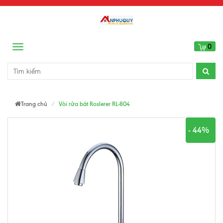
0
Menu
Trang chủ
Vòi rửa bát Roslerer RL-804
- 44%