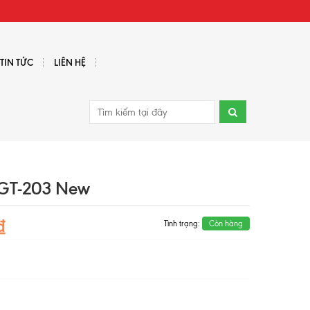
TIN TỨC
LIÊN HỆ
 GT-203 New
₫
Tình trạng:
Còn hàng