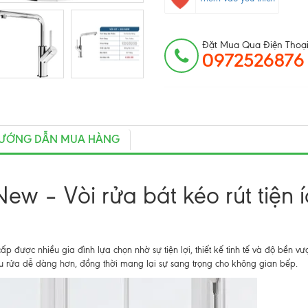
Đặt Mua Qua Điện Thoại
0972526876
ƯỚNG DẪN MUA HÀNG
ew – Vòi rửa bát kéo rút tiện í
p được nhiều gia đình lựa chọn nhờ sự tiện lợi, thiết kế tinh tế và độ bền vượt
ậu rửa dễ dàng hơn, đồng thời mang lại sự sang trọng cho không gian bếp.