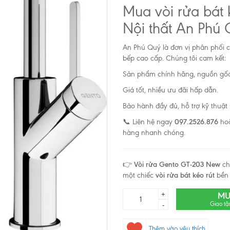
Mua vòi rửa bát 
Nội thất An Phú
An Phú Quý là đơn vị phân phối 
bếp cao cấp. Chúng tôi cam kết:
Sản phẩm chính hãng, nguồn gốc
Giá tốt, nhiều ưu đãi hấp dẫn.
Bảo hành đầy đủ, hỗ trợ kỹ thuậ
📞 Liên hệ ngay
097.2526.876
hoặ
hàng nhanh chóng.
👉
Vòi rửa Gento GT-203 New
ch
một chiếc
vòi rửa bát kéo rút
bền b
+
MU
Giao tậ
-
Thêm vào yêu thích