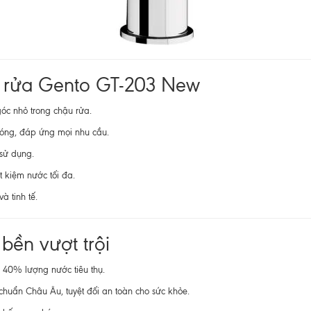
òi rửa Gento GT-203 New
góc nhỏ trong chậu rửa.
chóng, đáp ứng mọi nhu cầu.
 sử dụng.
t kiệm nước tối đa.
à tinh tế.
bền vượt trội
n 40% lượng nước tiêu thụ.
 chuẩn Châu Âu, tuyệt đối an toàn cho sức khỏe.