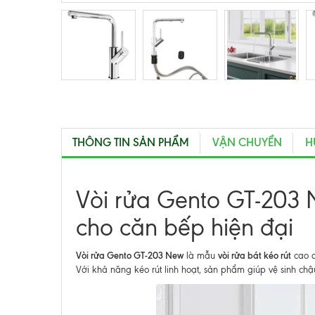
THÔNG TIN SẢN PHẨM
VẬN CHUYỂN
H
Vòi rửa Gento GT-203 N
cho căn bếp hiện đại
Vòi rửa Gento GT-203 New
vòi rửa bát kéo rút
là mẫu
cao cấ
Với khả năng kéo rút linh hoạt, sản phẩm giúp vệ sinh ch