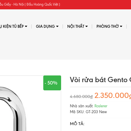
ầu Giấy - Hà Nội ( Đầu Hoàng Quốc Việt )
Ụ KIỆN TỦ BẾP
GIA DỤNG
NỘI THẤT
PHÒNG THỜ
Vòi rửa bát Gento
- 50%
2.350.000
4.680.000₫
Nhà sản xuất:
Roslerer
Mã SKU:
GT-203 New
MÔ TẢ: