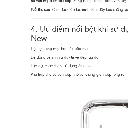
Bề mặt mạ crom cao cấp
: Sáng bóng, chống bám vân tay, 
Tuổi thọ cao
: Chịu được áp lực nước lớn, dây kéo chống x
4. Ưu điểm nổi bật khi sử d
New
Tiện lợi trong mọi thao tác bếp núc.
Dễ dàng vệ sinh và duy trì vẻ đẹp lâu dài.
Lắp đặt chắc chắn, sử dụng ổn định.
Phù hợp cho cả căn bếp nhỏ và không gian bếp rộng rãi.