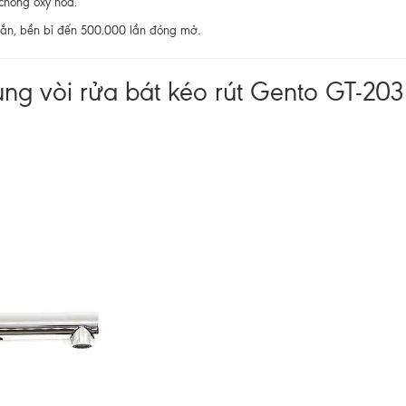
chống oxy hóa.
oắn, bền bỉ đến 500.000 lần đóng mở.
ụng vòi rửa bát kéo rút Gento GT-203