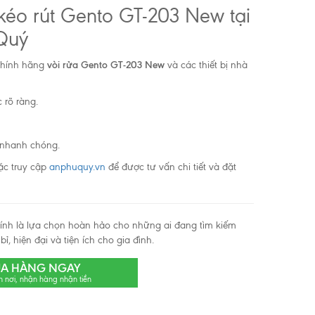
kéo rút Gento GT-203 New tại
 Quý
chính hãng
vòi rửa Gento GT-203 New
và các thiết bị nhà
 rõ ràng.
t nhanh chóng.
c truy cập
anphuquy.vn
để được tư vấn chi tiết và đặt
ính là lựa chọn hoàn hảo cho những ai đang tìm kiếm
ỉ, hiện đại và tiện ích cho gia đình.
A HÀNG NGAY
n nơi, nhận hàng nhận tiền