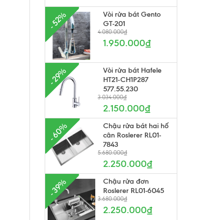
Vòi rửa bát Gento
- 52%
GT-201
4.080.000₫
1.950.000₫
Vòi rửa bát Hafele
- 29%
HT21-CH1P287
577.55.230
3.034.000₫
2.150.000₫
- 60%
Chậu rửa bát hai hố
cân Roslerer RL01-
7843
5.680.000₫
2.250.000₫
Chậu rửa đơn
- 39%
Roslerer RL01-6045
3.680.000₫
2.250.000₫