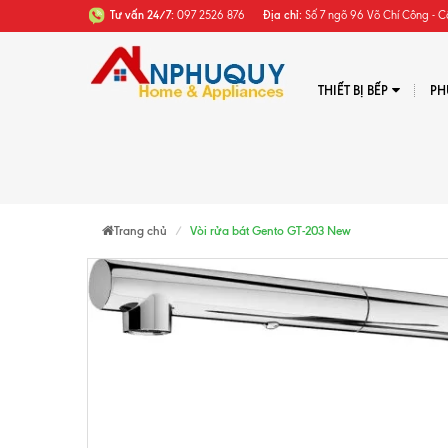
Tư vấn 24/7:
097 2526 876
Địa chỉ:
Số 7 ngõ 96 Võ Chí Công - C
THIẾT BỊ BẾP
PH
Trang chủ
Vòi rửa bát Gento GT-203 New