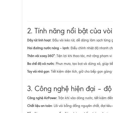
2. Tính năng nổi bật của v
Dây rút linh hoạt
: Đầu vòi kéo rút, dễ dàng làm sạch từng 
Hai đường nước nóng – lạnh
: Điều chỉnh nhiệt độ nhanh 
Thân vòi xoay 360°
: Tiện lợi khi thao tác, mở rộng phạm vi
Ba chế độ xả nước
: Phun mưa, tạo bọt và dừng xả, giúp tiế
Tay vòi nhỏ gọn
: Tiết kiệm diện tích, giữ cho bếp gọn gàng v
3. Công nghệ hiện đại – độ 
Công nghệ AirPower
: Trộn khí vào dòng nước, tiết kiệm đế
Chất liệu an toàn
: Lõi vòi bằng đồng nguyên chất, đạt tiêu