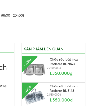
 (8h00 - 20h00)
SẢN PHẨM LIÊN QUAN
Chậu rửa bát inox
- 41%
Roslerer RL-7843
ch
2.280.000₫
1.350.000₫
- 40%
Châu rửa bát inox
 trội.
Roslerer RL-8143
2.580.000₫
1.550.000₫