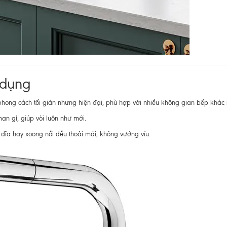
n dụng
 phong cách tối giản nhưng hiện đại, phù hợp với nhiều không gian bếp khác
n gỉ, giúp vòi luôn như mới.
t đĩa hay xoong nồi đều thoải mái, không vướng víu.