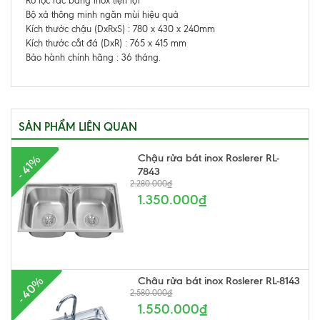
Rổ lọc rác bằng inox tiện lợi
Bộ xả thông minh ngăn mùi hiệu quả
Kích thước chậu (DxRxS) : 780 x 430 x 240mm
Kích thước cắt đá (DxR) : 765 x 415 mm
Bảo hành chính hãng : 36 tháng.
SẢN PHẨM LIÊN QUAN
Chậu rửa bát inox Roslerer RL-
- 41%
7843
2.280.000₫
1.350.000₫
- 40%
Châu rửa bát inox Roslerer RL-8143
2.580.000₫
1.550.000₫