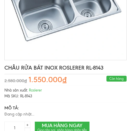
CHÂU RỬA BÁT INOX ROSLERER RL-8143
1.550.000₫
Còn hàng
2.580.000₫
Nhà sản xuất:
Roslerer
Mã SKU:
RL-8143
MÔ TẢ:
Đang cập nhật...
MUA HÀNG NGAY
+
Giao tận nơi, nhận hàng nhận tiền