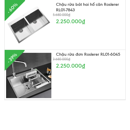
- 60%
Chậu rửa bát hai hố cân Roslerer
RL01-7843
5.680.000₫
2.250.000₫
Chậu rửa đơn Roslerer RL01-6045
- 39%
3.680.000₫
2.250.000₫