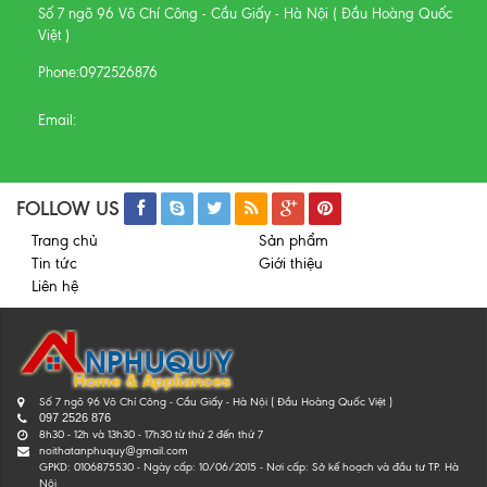
Số 7 ngõ 96 Võ Chí Công - Cầu Giấy - Hà Nội ( Đầu Hoàng Quốc
Việt )
Phone:
0972526876
Email:
FOLLOW US
Trang chủ
Sản phẩm
Tin tức
Giới thiệu
Liên hệ
Số 7 ngõ 96 Võ Chí Công - Cầu Giấy - Hà Nội ( Đầu Hoàng Quốc Việt )
097 2526 876
8h30 - 12h và 13h30 - 17h30 từ thứ 2 đến thứ 7
noithatanphuquy@gmail.com
GPKD: 0106875530 - Ngày cấp: 10/06/2015 - Nơi cấp: Sở kế hoạch và đầu tư TP. Hà
Nội