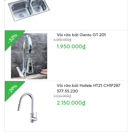
Vòi rửa bát Gento GT-201
- 52%
4.080.000₫
1.950.000₫
Vòi rửa bát Hafele HT21-CH1P287
- 29%
577.55.230
3.034.000₫
2.150.000₫