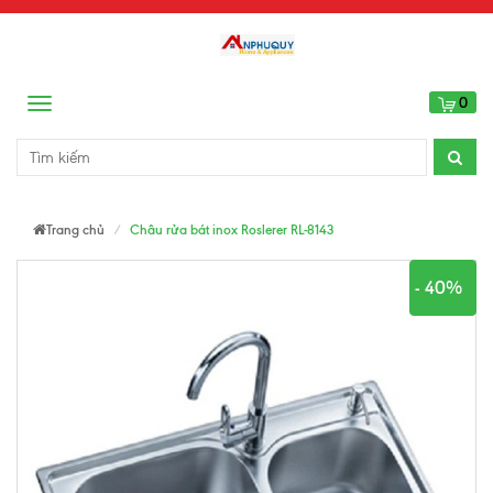
0
Menu
Trang chủ
Châu rửa bát inox Roslerer RL-8143
- 40%