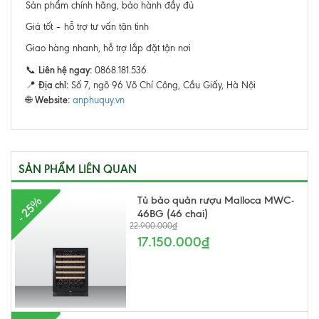
Sản phẩm chính hãng, bảo hành đầy đủ
Giá tốt – hỗ trợ tư vấn tận tình
Giao hàng nhanh, hỗ trợ lắp đặt tận nơi
Liên hệ ngay:
📞
0868.181.536
Địa chỉ:
📍
Số 7, ngõ 96 Võ Chí Công, Cầu Giấy, Hà Nội
Website:
🌐
anphuquy.vn
SẢN PHẨM LIÊN QUAN
Tủ bảo quản rượu Malloca MWC-
- 25%
46BG (46 chai)
22.900.000₫
17.150.000₫