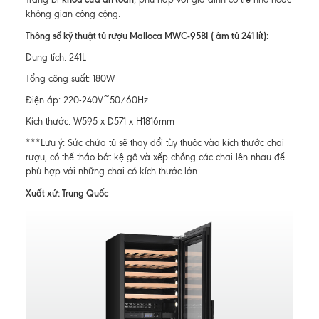
không gian công cộng.
Thông số kỹ thuật tủ rượu Malloca MWC-95BI ( âm tủ 241 lít):
Dung tích: 241L
Tổng công suất: 180W
Điện áp: 220-240V~50/60Hz
Kích thước: W595 x D571 x H1816mm
***Lưu ý: Sức chứa tủ sẽ thay đổi tùy thuộc vào kích thước chai
rượu, có thể tháo bớt kệ gỗ và xếp chồng các chai lên nhau để
phù hợp với những chai có kích thước lớn.
Xuất xứ: Trung Quốc