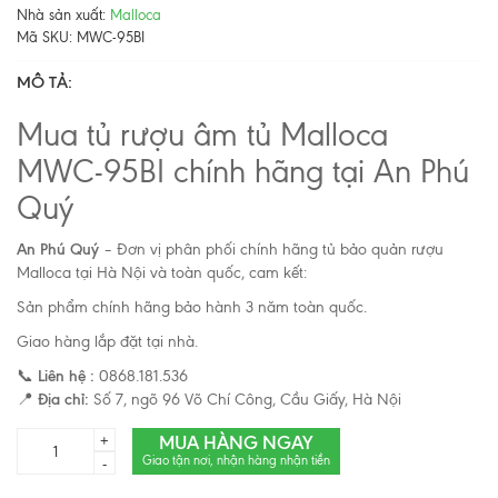
Nhà sản xuất:
Malloca
Mã SKU:
MWC-95BI
MÔ TẢ:
Mua tủ rượu âm tủ Malloca
MWC-95BI chính hãng tại An Phú
Quý
An Phú Quý
– Đơn vị phân phối chính hãng tủ bảo quản rượu
Malloca tại Hà Nội và toàn quốc, cam kết:
Sản phẩm chính hãng bảo hành 3 năm toàn quốc.
Giao hàng lắp đặt tại nhà.
📞
Liên hệ :
0868.181.536
📍
Địa chỉ:
Số 7, ngõ 96 Võ Chí Công, Cầu Giấy, Hà Nội
MUA HÀNG NGAY
+
Giao tận nơi, nhận hàng nhận tiền
-