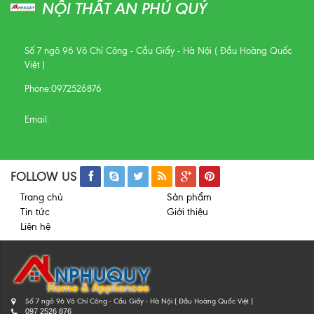
NỘI THẤT AN PHÚ QUÝ
Số 7 ngõ 96 Võ Chí Công - Cầu Giấy - Hà Nội ( Đầu Hoàng Quốc
Việt )
Phone:
0972526876
Email:
FOLLOW US
Trang chủ
Sản phẩm
Tin tức
Giới thiệu
Liên hệ
Số 7 ngõ 96 Võ Chí Công - Cầu Giấy - Hà Nội ( Đầu Hoàng Quốc Việt )
097 2526 876