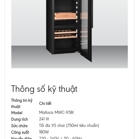
Thông số kỹ thuật
Thông tin kỹ
Chi tiết
thuật
Model
Malloca MWC-95BI
Dung tích
241 lít
Sức chứa
Tối đa 95 chai (750ml tiêu chuẩn)
Công suất
180W
Nguồn điện
220 - 240V / 50 - 60Hz