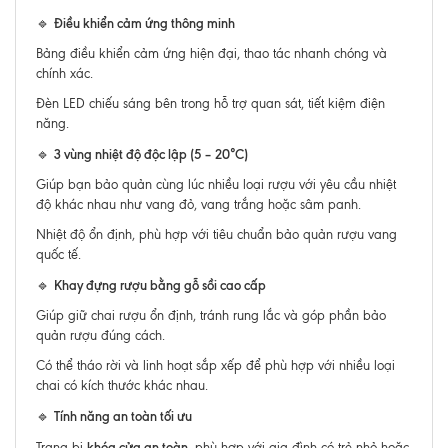
Điều khiển cảm ứng thông minh
🔹
Bảng điều khiển cảm ứng hiện đại, thao tác nhanh chóng và
chính xác.
Đèn LED chiếu sáng bên trong hỗ trợ quan sát, tiết kiệm điện
năng.
3 vùng nhiệt độ độc lập (5 – 20°C)
🔹
Giúp bạn bảo quản cùng lúc nhiều loại rượu với yêu cầu nhiệt
độ khác nhau như vang đỏ, vang trắng hoặc sâm panh.
Nhiệt độ ổn định, phù hợp với tiêu chuẩn bảo quản rượu vang
quốc tế.
Khay đựng rượu bằng gỗ sồi cao cấp
🔹
Giúp giữ chai rượu ổn định, tránh rung lắc và góp phần bảo
quản rượu đúng cách.
Có thể tháo rời và linh hoạt sắp xếp để phù hợp với nhiều loại
chai có kích thước khác nhau.
Tính năng an toàn tối ưu
🔹
khóa cửa an toàn
Trang bị
, phù hợp với gia đình có trẻ nhỏ hoặc