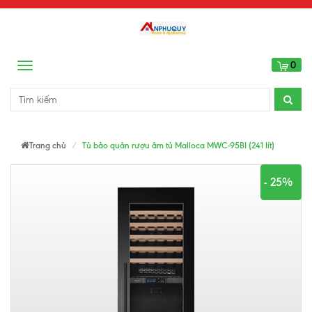
0
Menu
Trang chủ
Tủ bảo quản rượu âm tủ Malloca MWC-95BI (241 lít)
- 25%