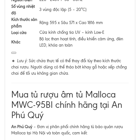
Số vùng nhiệt
3 vùng độc lập (5 – 20°C)
độ
Kích thước sản
Rộng 595 x Sâu 571 x Cao 1816 mm
phẩm
Loại cửa
Cửa kính chống tia UV – kính Low-E
Bộ lọc than hoạt tính, điều khiển cảm ứng, đèn
Khác
LED, khóa an toàn
🔸
Lưu ý:
Sức chứa thực tế có thể thay đổi tùy theo kích thước
chai rượu. Người dùng có thể tháo bớt khay gỗ hoặc xếp chồng
chai để tối ưu không gian chứa.
Mua tủ rượu âm tủ Malloca
MWC-95BI chính hãng tại An
Phú Quý
An Phú Quý
– Đơn vị phân phối chính hãng tủ bảo quản rượu
Malloca tại Hà Nội và toàn quốc, cam kết: