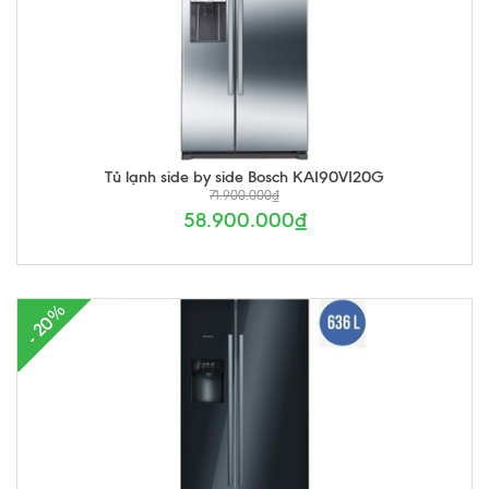
Tủ lạnh side by side Bosch KAI90VI20G
71.900.000₫
58.900.000₫
- 20%