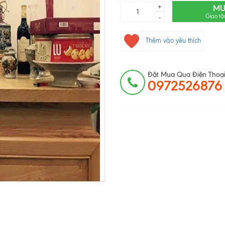
+
MU
Giao tậ
-
Thêm vào yêu thích
Đặt Mua Qua Điện Thoại
0972526876