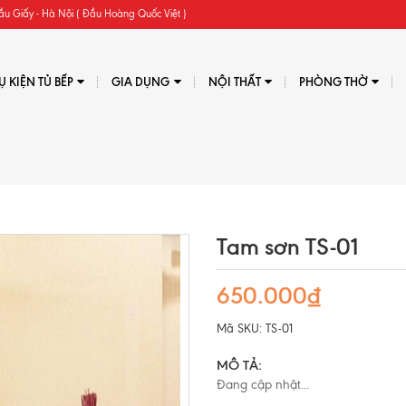
ầu Giấy - Hà Nội ( Đầu Hoàng Quốc Việt )
Ụ KIỆN TỦ BẾP
GIA DỤNG
NỘI THẤT
PHÒNG THỜ
Tam sơn TS-01
650.000₫
Mã SKU:
TS-01
MÔ TẢ:
Đang cập nhật...