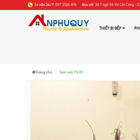
Tư vấn 24/7:
097 2526 876
Địa chỉ:
Số 7 ngõ 96 Võ Chí Công - C
THIẾT BỊ BẾP
PH
Trang chủ
Tam sơn TS-01