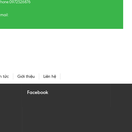
Phone:
0972526876
mail:
n tức
Giới thiệu
Liên hệ
Facebook