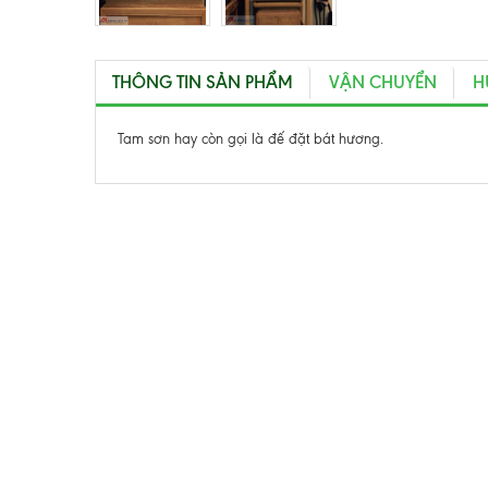
THÔNG TIN SẢN PHẨM
VẬN CHUYỂN
H
Tam sơn hay còn gọi là đế đặt bát hương.