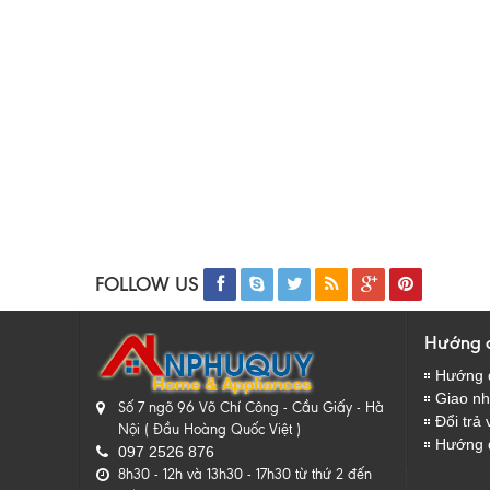
FOLLOW US
Hướng 
Hướng 
Giao nhâ
Số 7 ngõ 96 Võ Chí Công - Cầu Giấy - Hà
Đổi trả 
Nội ( Đầu Hoàng Quốc Việt )
Hướng 
097 2526 876
8h30 - 12h và 13h30 - 17h30 từ thứ 2 đến