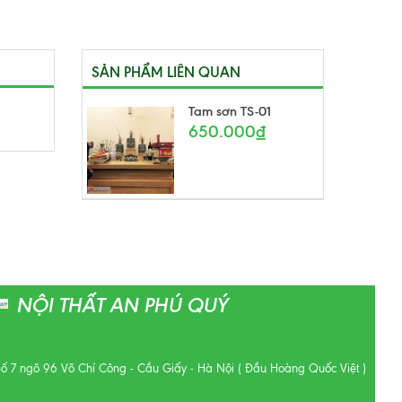
SẢN PHẨM LIÊN QUAN
Tam sơn TS-01
650.000₫
NỘI THẤT AN PHÚ QUÝ
Số 7 ngõ 96 Võ Chí Công - Cầu Giấy - Hà Nội ( Đầu Hoàng Quốc Việt )