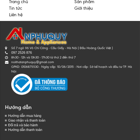
Trang chủ
Sản phẩm
Tin tức
Giới thiệu
Liên hệ
Số 7 ngõ 96 Võ Chí Công - Cầu Giấy - Hà Nội ( Đầu Hoàng Quốc Việt )
097 2526 876
8h30 - 12h và 13h30 - 17h30 từ thứ 2 đến thứ 7
noithatanphuquy@gmail.com
GPKD: 0106875530 - Ngày cấp: 10/06/2015 - Nơi cấp: Sở kế hoạch và đầu tư TP. Hà
Nội
Hướng dẫn
Hướng dẫn mua hàng
Giao nhận và thanh toán
Đổi trả và bảo hành
Hướng dẫn thanh toán