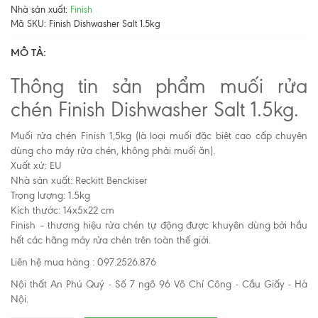
Nhà sản xuất:
Finish
Mã SKU:
Finish Dishwasher Salt 1.5kg
MÔ TẢ:
Thông tin sản phẩm muối rửa
chén Finish Dishwasher Salt 1.5kg.
Muối rửa chén Finish 1,5kg (là loại muối đặc biệt cao cấp chuyên
dùng cho máy rửa chén, không phải muối ăn).
Xuất xứ: EU
Nhà sản xuất: Reckitt Benckiser
Trọng lượng: 1.5kg
Kích thước: 14x5x22 cm
Finish – thương hiệu rửa chén tự động được khuyên dùng bởi hầu
hết các hãng máy rửa chén trên toàn thế giới.
Liên hệ mua hàng : 097.2526.876
Nội thất An Phú Quý - Số 7 ngõ 96 Võ Chí Công - Cầu Giấy - Hà
Nội.