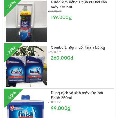
Nước làm bóng Finish 800ml cho
- 49%
máy rửa bát
290.000₫
149.000₫
Combo 2 hộp muối Finish 1.5 Kg
- 28%
360.000₫
260.000₫
- 60%
Dung dịch vệ sinh máy rửa bát
Finish 250ml
250.000₫
99.000₫