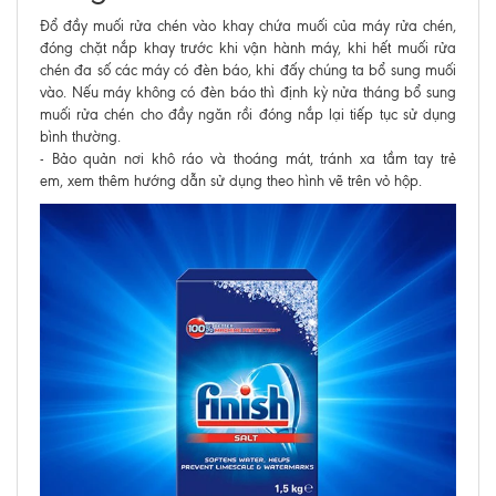
Đổ đầy muối rửa chén vào khay chứa muối của máy rửa chén,
đóng chặt nắp khay trước khi vận hành máy, khi hết muối rửa
chén đa số các máy có đèn báo, khi đấy chúng ta bổ sung muối
vào. Nếu máy không có đèn báo thì định kỳ nửa tháng bổ sung
muối rửa chén cho đầy ngăn rồi đóng nắp lại tiếp tục sử dụng
bình thường.
- Bảo quản nơi khô ráo và thoáng mát, tránh xa tầm tay trẻ
em, xem thêm hướng dẫn sử dụng theo hình vẽ trên vỏ hộp.