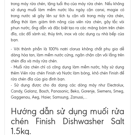
trong máy rửa chén, tặng tuổi thọ của máy rửa chén. Nếu không
sử dụng muối làm mềm nước lâu ngày cặn canxi, magie có
trong nước sẽ gây lên sự tích tụ cặn vôi trong máy rửa chén,
đồng thời làm giảm tính năng của viên rửa chén, gây tắc vòi
phun nước, ống dẫn và đặc biệt tạo ra các mảng bám trên chén
đĩa, các đồ sành sứ, thủy tinh, inox và các dụng cụ nhà bếp của
bạn.
- Với thành phần là 100% natri clorua không chất phụ gia dễ
dàng hòa tan, làm mềm nước cứng, ngăn chặn cặn vôi lắng trên
chén đĩa và máy rửa chén.
- Muối rửa chén chỉ có công dụng làm mềm nước, hãy sử dụng
thêm Viên rửa chén Finish và Nước làm bóng, khô chén Finish để
rửa chén đĩa của gia đình bạn.
- Sử dụng được cho đa dạng các dòng máy như Electrolux,
Candy, Galanz, Bosch, Panasonic, Beko, Gorenje, Siemens, Smeg,
Gaggenau, Aeg, Haier, Samsung, Zanussi,…
Hướng dẫn sử dụng muối rửa
chén Finish Dishwasher Salt
1.5kg.