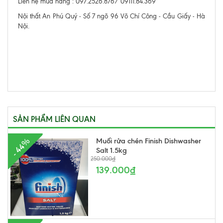
Liên hệ mua hàng : 097.2526.876/ 09111.84.369
Nội thất An Phú Quý - Số 7 ngõ 96 Võ Chí Công - Cầu Giấy - Hà
Nội.
SẢN PHẨM LIÊN QUAN
Muối rửa chén Finish Dishwasher
- 44%
Salt 1.5kg
250.000₫
139.000₫