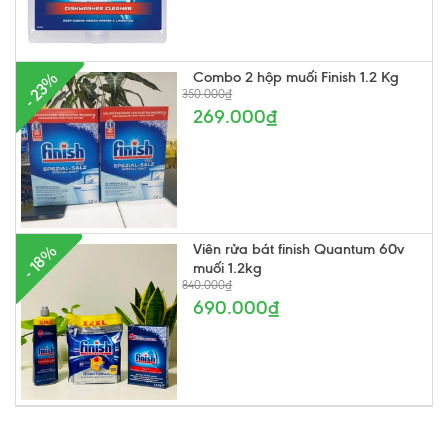
Combo 2 hộp muối Finish 1.2 Kg
- 23%
350.000₫
269.000₫
Viên rửa bát finish Quantum 60v
- 18%
muối 1.2kg
840.000₫
690.000₫