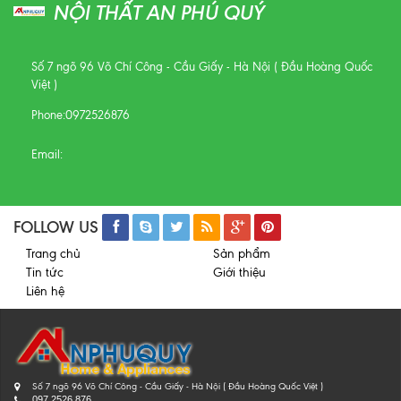
NỘI THẤT AN PHÚ QUÝ
Số 7 ngõ 96 Võ Chí Công - Cầu Giấy - Hà Nội ( Đầu Hoàng Quốc
Việt )
Phone:
0972526876
Email:
FOLLOW US
Trang chủ
Sản phẩm
Tin tức
Giới thiệu
Liên hệ
Số 7 ngõ 96 Võ Chí Công - Cầu Giấy - Hà Nội ( Đầu Hoàng Quốc Việt )
097 2526 876