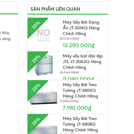
SẢN PHẨM LIÊN QUAN
Máy Sấy Bát Dạng
- 35%
Ẩn JT-3016Q Hàng
h thủy
Chính Hãng
n sáng
20.350.000₫
13.290.000₫
Máy sấy bát độc lập
- 35%
JTL JT-3062Q Hàng
Chính Hãng
16.940.000₫
11.090.000₫
Máy Sấy Bát Treo
- 35%
Tường JT-3809Q
Hàng Chính Hãng
11.000.000₫
7.190.000₫
Máy Sấy Bát Treo
- 35%
Tường JT-3808Q
Hàng Chính Hãng