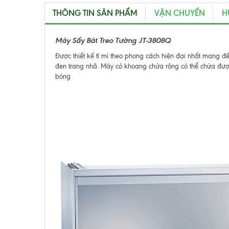
THÔNG TIN SẢN PHẨM
VẬN CHUYỂN
H
Máy Sấy Bát Treo Tường JT-3808Q
Được thiết kế tỉ mỉ theo phong cách hiện đại nhất mang đ
đen trang nhã. Máy có khoang chứa rộng có thể chứa được
bóng