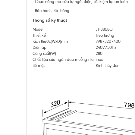
- Chức năng mở cửa tự ngắt điện, tiết kiệm lại an toàn
- Bảo hành: 36 tháng
Thông số kỹ thuật
Model
JT-3808Q
Thiết kế
Treo tường
Kích thước(WxD)mm
798×320×400
Điện áp
240V/50Hz
Công suất(W)
280
Chất liệu của ngăn dao muỗng nĩa
inox
Bề mặt
Kính thủy đen