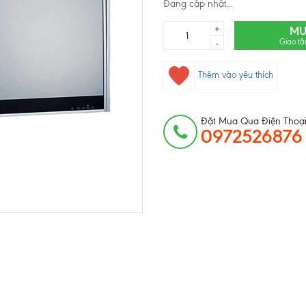
Đang cập nhật...
+
MU
Giao tậ
-
Thêm vào yêu thích
Đặt Mua Qua Điện Thoại
0972526876