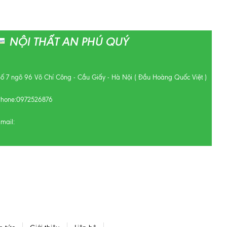
NỘI THẤT AN PHÚ QUÝ
Số 7 ngõ 96 Võ Chí Công - Cầu Giấy - Hà Nội ( Đầu Hoàng Quốc Việt )
Phone:
0972526876
mail: