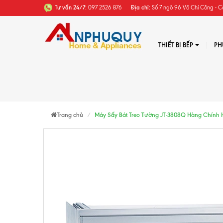
Tư vấn 24/7:
097 2526 876
Địa chỉ:
Số 7 ngõ 96 Võ Chí Công - C
THIẾT BỊ BẾP
PH
Trang chủ
Máy Sấy Bát Treo Tường JT-3808Q Hàng Chính