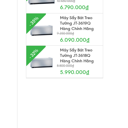
10.450.000₫
6.790.000₫
Máy Sấy Bát Treo
- 35%
Tường JT-3619Q
Hàng Chính Hãng
9.350.000₫
6.090.000₫
Máy Sấy Bát Treo
- 32%
Tường JT-3618Q
Hàng Chính Hãng
8.800.000₫
5.990.000₫