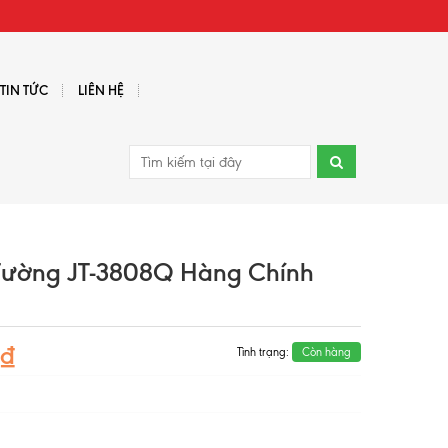
TIN TỨC
LIÊN HỆ
 Tường JT-3808Q Hàng Chính
0₫
Tình trạng:
Còn hàng