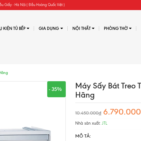
ầu Giấy - Hà Nội ( Đầu Hoàng Quốc Việt )
Ụ KIỆN TỦ BẾP
GIA DỤNG
NỘI THẤT
PHÒNG THỜ
 Hãng
Máy Sấy Bát Treo
- 35%
Hãng
6.790.00
10.450.000₫
Nhà sản xuất:
JTL
MÔ TẢ: