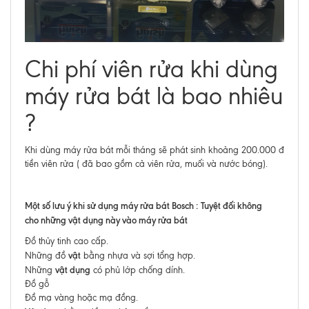
Chi phí viên rửa khi dùng
máy rửa bát là bao nhiêu
?
Khi dùng máy rửa bát mỗi tháng sẽ phát sinh khoảng 200.000 đ
tiền viên rửa ( đã bao gồm cả viên rửa, muối và nước bóng).
Một số lưu ý khi sử dụng máy rửa bát Bosch :
Tuyệt đối
không
cho
những
vật dụng
này
vào máy rửa bát
Đồ thủy tinh cao cấp.
vật
Những đồ
bằng nhựa và sợi tổng hợp.
vật dụng
Những
có phủ lớp chống dính.
Đồ gỗ
Đồ mạ vàng hoặc mạ đồng.