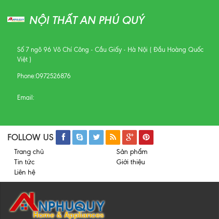
NỘI THẤT AN PHÚ QUÝ
Số 7 ngõ 96 Võ Chí Công - Cầu Giấy - Hà Nội ( Đầu Hoàng Quốc
Việt )
Phone:
0972526876
Email:
FOLLOW US
Trang chủ
Sản phẩm
Tin tức
Giới thiệu
Liên hệ