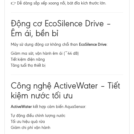
👉 Dễ dàng sắp xếp xoong nồi, bát đĩa kích thước lớn.
Động cơ EcoSilence Drive –
Êm ái, bền bỉ
EcoSilence Drive
Máy sử dụng động cơ không chổi than
:
Giảm ma sát, vận hành êm ái (~44 dB)
Tiết kiệm điện năng
Tăng tuổi thọ thiết bị
Công nghệ ActiveWater – Tiết
kiệm nước tối ưu
ActiveWater
kết hợp cảm biến AquaSensor:
Tự động điều chỉnh lượng nước
Tối ưu hiệu quả rửa
Giảm chi phí vận hành