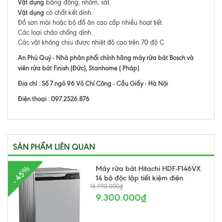
Vật dụng
bằng đồng, nhôm, sắt.
Vật dụng
có chất kết dính.
Đồ sơn mài hoặc bộ đồ ăn cao cấp nhiều hoạt tiết.
Các loại chảo chống dính.
Các vật không chịu được nhiệt độ cao trên 70 độ C
An Phú Quý - Nhà phân phối chính hãng máy rửa bát Bosch và
viên rửa bát Finish (Đức), Stanhome ( Pháp)
Địa chỉ : Số 7 ngõ 96 Võ Chí Công - Cầu Giấy - Hà Nội
Điện thoại : 097.2526.876
SẢN PHẨM LIÊN QUAN
Máy rửa bát Hitachi HDF-F146VX
- 45%
14 bộ độc lập tiết kiệm điện
16.990.000₫
9.300.000₫