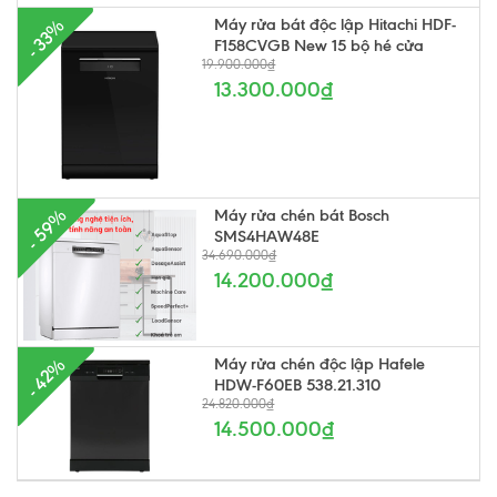
Máy rửa bát độc lập Hitachi HDF-
- 33%
F158CVGB New 15 bộ hé cửa
19.900.000₫
13.300.000₫
Máy rửa chén bát Bosch
- 59%
SMS4HAW48E
34.690.000₫
14.200.000₫
Máy rửa chén độc lập Hafele
- 42%
HDW-F60EB 538.21.310
24.820.000₫
14.500.000₫