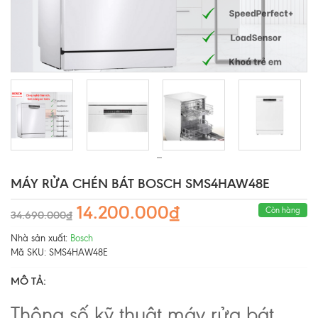
MÁY RỬA CHÉN BÁT BOSCH SMS4HAW48E
14.200.000₫
Còn hàng
34.690.000₫
Nhà sản xuất:
Bosch
Mã SKU:
SMS4HAW48E
MÔ TẢ:
Thông số kỹ thuật máy rửa bát