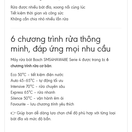
Rửa được nhiều bát đĩa, xoong nồi cùng lúc
Tiết kiệm thời gian và công sức
Không cần chia nhỏ nhiều lần rửa
6 chương trình rửa thông
minh, đáp ứng mọi nhu cầu
6
Máy rửa bát Bosch SMS4HAW48E Serie 4 được trang bị
chương trình rửa cơ bản
:
Eco 50°C – tiết kiệm điện nước
Auto 45–65°C – tự động tối ưu
Intensive 70°C – rửa chuyên sâu
Express 65°C – rửa nhanh
Silence 50°C – vận hành êm ái
Favourite – lưu chương trình yêu thích
👉 Giúp bạn dễ dàng lựa chọn chế độ phù hợp với từng loại
bát đĩa và mức độ bẩn.