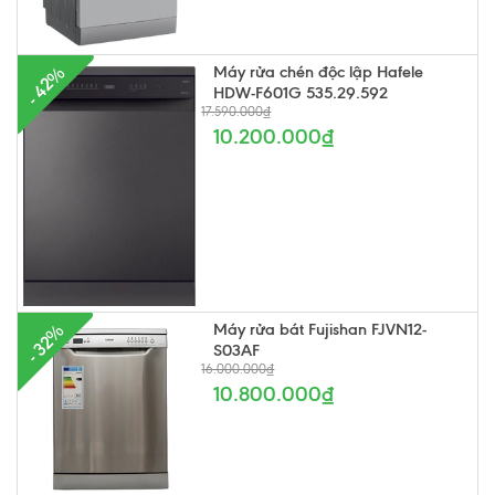
Máy rửa chén độc lập Hafele
- 42%
HDW-F601G 535.29.592
17.590.000₫
10.200.000₫
Máy rửa bát Fujishan FJVN12-
- 32%
S03AF
16.000.000₫
10.800.000₫