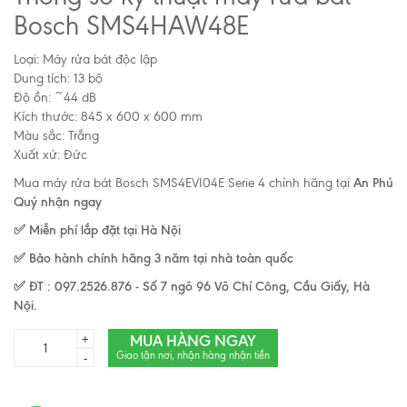
Bosch SMS4HAW48E
Loại: Máy rửa bát độc lập
Dung tích: 13 bộ
Độ ồn: ~44 dB
Kích thước: 845 x 600 x 600 mm
Màu sắc: Trắng
Xuất xứ: Đức
Mua máy rửa bát Bosch SMS4EVI04E Serie 4 chính hãng tại
An Phú
Quý nhận ngay
✅ Miễn phí lắp đặt tại Hà Nội
✅ Bảo hành chính hãng 3 năm tại nhà toàn quốc
✅ ĐT : 097.2526.876 - Số 7 ngõ 96 Võ Chí Công, Cầu Giấy, Hà
Nội.
MUA HÀNG NGAY
+
Giao tận nơi, nhận hàng nhận tiền
-