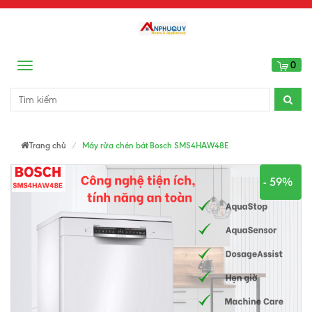
0
Menu
Trang chủ
Máy rửa chén bát Bosch SMS4HAW48E
- 59%