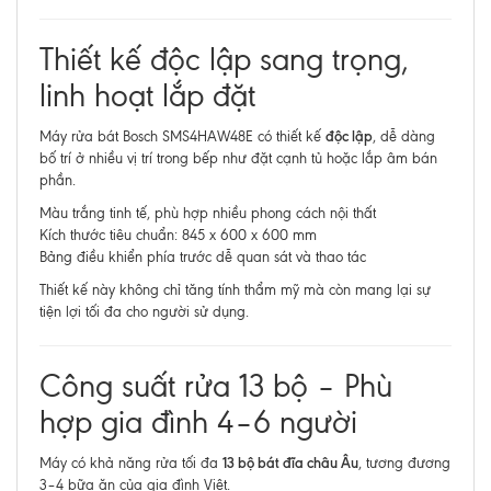
Thiết kế độc lập sang trọng,
linh hoạt lắp đặt
độc lập
Máy rửa bát Bosch SMS4HAW48E có thiết kế
, dễ dàng
bố trí ở nhiều vị trí trong bếp như đặt cạnh tủ hoặc lắp âm bán
phần.
Màu trắng tinh tế, phù hợp nhiều phong cách nội thất
Kích thước tiêu chuẩn: 845 x 600 x 600 mm
Bảng điều khiển phía trước dễ quan sát và thao tác
Thiết kế này không chỉ tăng tính thẩm mỹ mà còn mang lại sự
tiện lợi tối đa cho người sử dụng.
Công suất rửa 13 bộ – Phù
hợp gia đình 4–6 người
13 bộ bát đĩa châu Âu
Máy có khả năng rửa tối đa
, tương đương
3–4 bữa ăn của gia đình Việt.