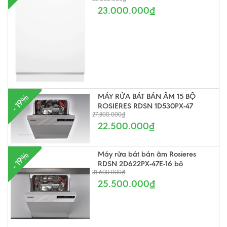
23.000.000₫
MÁY RỬA BÁT BÁN ÂM 15 BỘ
- 19%
ROSIERES RDSN 1D530PX-47
27.800.000₫
22.500.000₫
Máy rửa bát bán âm Rosieres
- 19%
RDSN 2D622PX-47E-16 bộ
31.600.000₫
25.500.000₫