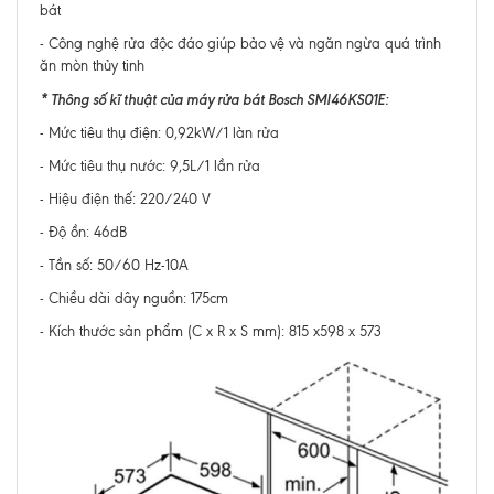
bát
- Công nghệ rửa độc đáo giúp bảo vệ và ngăn ngừa quá trình
ăn mòn thủy tinh
* Thông số kĩ thuật của máy rửa bát Bosch SMI46KS01E:
- Mức tiêu thụ điện: 0,92kW/1 làn rửa
- Mức tiêu thụ nước: 9,5L/1 lần rửa
- Hiệu điện thế: 220/240 V
- Độ ồn: 46dB
- Tần số: 50/60 Hz-10A
- Chiều dài dây nguồn: 175cm
- Kích thước sản phẩm (C x R x S mm): 815 x598 x 573