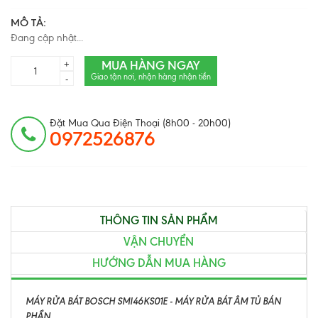
MÔ TẢ:
Đang cập nhật...
MUA HÀNG NGAY
+
Giao tận nơi, nhận hàng nhận tiền
-
Đặt Mua Qua Điện Thoại (8h00 - 20h00)
0972526876
THÔNG TIN SẢN PHẨM
VẬN CHUYỂN
HƯỚNG DẪN MUA HÀNG
MÁY RỬA BÁT BOSCH SMI46KS01E - MÁY RỬA BÁT ÂM TỦ BÁN
PHẦN