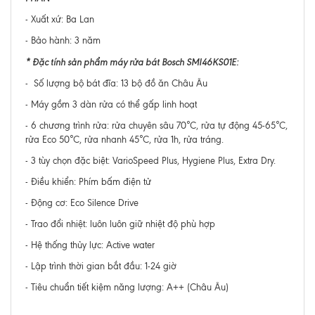
- Xuất xứ: Ba Lan
- Bảo hành: 3 năm
* Đặc tính sản phẩm máy rửa bát Bosch SMI46KS01E:
- Số lượng bộ bát đĩa: 13 bộ đồ ăn Châu Âu
- Máy gồm 3 dàn rửa có thể gấp linh hoạt
- 6 chương trình rửa: rửa chuyên sâu 70°C, rửa tự động 45-65°C,
rửa Eco 50°C, rửa nhanh 45°C, rửa 1h, rửa tráng.
- 3 tùy chọn đặc biệt: VarioSpeed Plus, Hygiene Plus, Extra Dry.
- Điều khiển: Phím bấm điện tử
- Động cơ: Eco Silence Drive
- Trao đổi nhiệt: luôn luôn giữ nhiệt độ phù hợp
- Hệ thống thủy lực: Active water
- Lập trình thời gian bắt đầu: 1-24 giờ
- Tiêu chuẩn tiết kiệm năng lượng: A++ (Châu Âu)