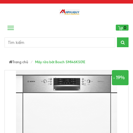
0
Menu
Trang chủ
Máy rửa bát Bosch SMI46KS01E
- 19%