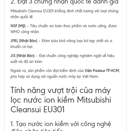
2. Đạt 3 chứng nhận quốc tế danh giá
Mitsubishi Cleansui EU301 khẳng định chất lượng với loạt chứng
nhận quốc tế:
NSF (Mỹ)
– Tiêu chuẩn an toàn thực phẩm và nước uống, được
WHO công nhận.
JFRL (Nhật Bản)
– Đảm bảo khả năng loại bỏ tạp chất và vi
khuẩn có hại.
JIS (Nhật Bản)
– Đạt chuẩn công nghiệp nghiêm ngặt về hiệu
suất và độ an toàn.
Viện Pasteur TP.HCM
Ngoài ra, sản phẩm còn đạt kiểm định của
,
phù hợp sử dụng với nguồn nước máy tại Việt Nam.
Tính năng vượt trội của máy
lọc nước ion kiềm Mitsubishi
Cleansui EU301
1. Tạo nước ion kiềm với công nghệ