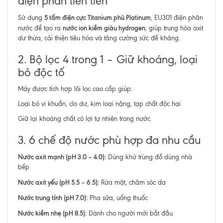
điện phân tiên tiến
5 tấm điện cực Titanium phủ Platinum
Sử dụng
, EU301 điện phân
nước ion kiềm giàu hydrogen
nước để tạo ra
, giúp trung hòa axit
dư thừa, cải thiện tiêu hóa và tăng cường sức đề kháng.
2. Bộ lọc 4 trong 1 – Giữ khoáng, loại
bỏ độc tố
Máy được tích hợp lõi lọc cao cấp giúp:
Loại bỏ vi khuẩn, clo dư, kim loại nặng, tạp chất độc hại
Giữ lại khoáng chất có lợi tự nhiên trong nước
3. 6 chế độ nước phù hợp đa nhu cầu
Nước axit mạnh (pH 3.0 – 4.0):
Dùng khử trùng đồ dùng nhà
bếp
Nước axit yếu (pH 5.5 – 6.5):
Rửa mặt, chăm sóc da
Nước trung tính (pH 7.0):
Pha sữa, uống thuốc
Nước kiềm nhẹ (pH 8.5):
Dành cho người mới bắt đầu