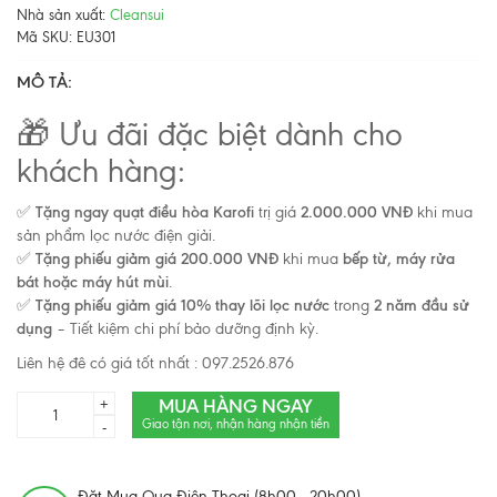
Nhà sản xuất:
Cleansui
Mã SKU:
EU301
MÔ TẢ:
🎁 Ưu đãi đặc biệt dành cho
khách hàng:
✅
Tặng ngay quạt điều hòa Karofi
trị giá
2.000.000 VNĐ
khi mua
sản phẩm lọc nước điện giải.
✅
Tặng phiếu giảm giá 200.000 VNĐ
khi mua
bếp từ, máy rửa
bát hoặc máy hút mùi
.
✅
Tặng phiếu giảm giá 10% thay lõi lọc nước
trong
2 năm đầu sử
dụng
– Tiết kiệm chi phí bảo dưỡng định kỳ.
Liên hệ đê có giá tốt nhất : 097.2526.876
MUA HÀNG NGAY
+
Giao tận nơi, nhận hàng nhận tiền
-
Đặt Mua Qua Điện Thoại (8h00 - 20h00)