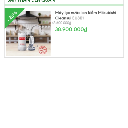
SẢN PHẨM LIÊN QUAN
Máy lọc nước ion kiềm Mitsubishi
- 20%
Cleansui EU301
48.600.000₫
38.900.000₫