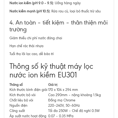
Nước ion kiềm (pH 9.0 – 9.5):
Uống hàng ngày
Nước kiềm mạnh (pH 10.5):
Rửa rau củ, loại bỏ thuốc trừ sâu
4. An toàn – tiết kiệm – thân thiện môi
trường
Giảm thiểu chi phí nước đóng chai
Hạn chế rác thải nhựa
Tuổi thọ lõi lọc cao, dễ bảo trì
Thông số kỹ thuật máy lọc
nước ion kiềm EU301
Thông số
Giá trị
Kích thước bình điện giải
170 x 104 x 294 mm
Kích thước bộ vòi
Cao 290mm – nặng khoảng 1.5kg
Chất liệu bộ vòi
Đồng mạ Chrome
Nguồn điện
220–240V, 50–60Hz
Công suất
Tối đa 250W – Chế độ nghỉ 0.5W
Áp suất nước hoạt động
0.07 – 0.35 MPa