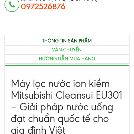
0972526876
THÔNG TIN SẢN PHẨM
VẬN CHUYỂN
HƯỚNG DẪN MUA HÀNG
Máy lọc nước ion kiềm
Mitsubishi Cleansui EU301
– Giải pháp nước uống
đạt chuẩn quốc tế cho
gia đình Việt