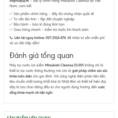
Anphuquy.vn
– đại lý chính hãng Mitsubishi Cleansui tại Việt
Nam, cam kết:
✅ Sản phẩm chính hãng – đầy đủ chứng nhận quốc tế
✅ Tư vấn tận tình – lắp đặt chuyên nghiệp
✅ Bảo hành – bảo trì đúng thời hạn
✅ Giao hàng nhanh – kiểm tra trước khi thanh toán
Liên hệ ngay hotline: 097.2526.876
📞
để nhận tư vấn miễn phí
và ưu đãi hấp dẫn!
Đánh giá tổng quan
Mitsubishi Cleansui EU301
Máy lọc nước ion kiềm
không chỉ là
giải pháp chăm sóc sức
thiết bị lọc nước thông thường mà còn là
khỏe toàn diện
cho gia đình. Với công nghệ điện phân tiên tiến,
tiêu chuẩn chất lượng khắt khe từ Nhật Bản và thiết kế hiện đại,
cuộc
đây là lựa chọn đáng đầu tư cho người dùng hướng đến
sống khỏe mạnh và tiện nghi
.