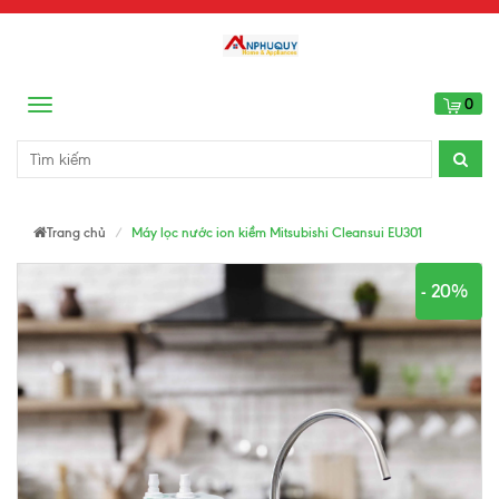
0
Menu
Trang chủ
Máy lọc nước ion kiềm Mitsubishi Cleansui EU301
- 20%