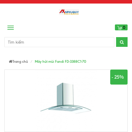
0
Menu
Trang chủ
Máy hút mùi Fandi FD-3388C1-70
- 25%