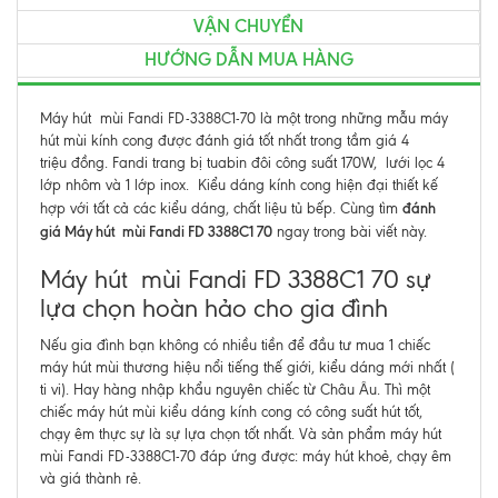
VẬN CHUYỂN
HƯỚNG DẪN MUA HÀNG
Máy hút mùi Fandi FD-3388C1-70 là một trong những mẫu máy
hút mùi kính cong được đánh giá tốt nhất trong tầm giá 4
triệu đồng. Fandi trang bị tuabin đôi công suất 170W, lưới lọc 4
lớp nhôm và 1 lớp inox. Kiểu dáng kính cong hiện đại thiết kế
đánh
hợp với tất cả các kiểu dáng, chất liệu tủ bếp. Cùng tìm
giá Máy hút mùi Fandi FD 3388C1 70
ngay trong bài viết này.
Máy hút mùi Fandi FD 3388C1 70 sự
lựa chọn hoàn hảo cho gia đình
Nếu gia đình bạn không có nhiều tiền để đầu tư mua 1 chiếc
máy hút mùi thương hiệu nổi tiếng thế giới, kiểu dáng mới nhất (
ti vi). Hay hàng nhập khẩu nguyên chiếc từ Châu Âu. Thì một
chiếc máy hút mùi kiểu dáng kính cong có công suất hút tốt,
chạy êm thực sự là sự lựa chọn tốt nhất. Và sản phẩm máy hút
mùi Fandi FD-3388C1-70 đáp ứng được: máy hút khoẻ, chạy êm
và giá thành rẻ.