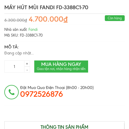
MÁY HÚT MÙI FANDI FD-3388C1-70
4.700.000₫
Còn hàng
6.300.000₫
Nhà sản xuất:
Fandi
Mã SKU:
FD-3388C1-70
MÔ TẢ:
Đang cập nhật...
MUA HÀNG NGAY
+
Giao tận nơi, nhận hàng nhận tiền
-
Đặt Mua Qua Điện Thoại (8h00 - 20h00)
0972526876
THÔNG TIN SẢN PHẨM