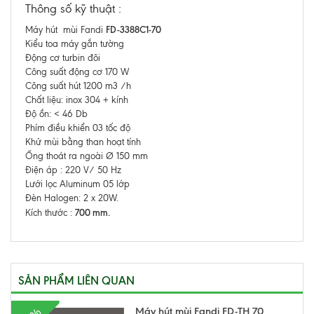
Thông số kỹ thuật :
FD-3388C1-70
Máy hút mùi Fandi
Kiểu toa máy gắn tường
Động cơ turbin đôi
Công suất động cơ 170 W
Công suất hút 1200 m3 /h
Chất liệu: inox 304 + kính
Độ ồn: < 46 Db
Phím điều khiển 03 tốc độ
Khử mùi bằng than hoạt tính
Ống thoát ra ngoài Ø 150 mm
Điện áp : 220 V/ 50 Hz
Lưới lọc Aluminum 05 lớp
Đèn Halogen: 2 x 20W.
700 mm.
Kích thước :
SẢN PHẨM LIÊN QUAN
Máy hút mùi Fandi FD-TH 70