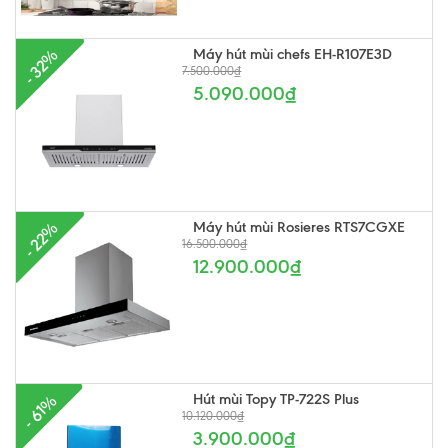
Máy hút mùi chefs EH-R107E3D
- 32%
7.500.000₫
5.090.000₫
Máy hút mùi Rosieres RTS7CGXE
- 22%
16.500.000₫
12.900.000₫
Hút mùi Topy TP-722S Plus
- 61%
10.120.000₫
3.900.000₫