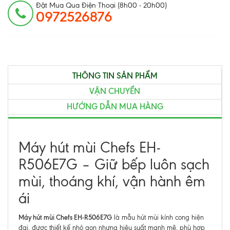
Đặt Mua Qua Điện Thoại (8h00 - 20h00)
0972526876
THÔNG TIN SẢN PHẨM
VẬN CHUYỂN
HƯỚNG DẪN MUA HÀNG
Máy hút mùi Chefs EH-
R506E7G – Giữ bếp luôn sạch
mùi, thoáng khí, vận hành êm
ái
Máy hút mùi Chefs EH-R506E7G
là mẫu hút mùi kính cong hiện
đại, được thiết kế nhỏ gọn nhưng hiệu suất mạnh mẽ, phù hợp