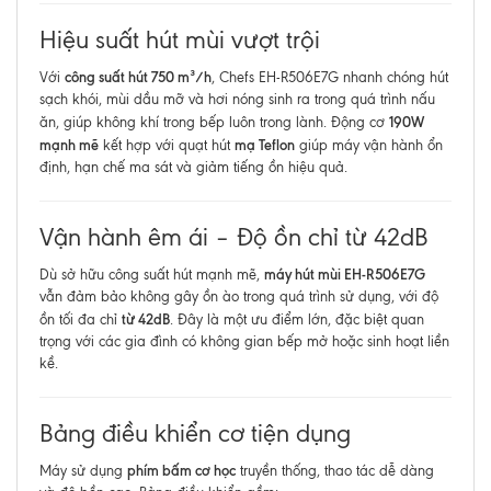
Hiệu suất hút mùi vượt trội
công suất hút 750 m³/h
Với
, Chefs EH-R506E7G nhanh chóng hút
sạch khói, mùi dầu mỡ và hơi nóng sinh ra trong quá trình nấu
190W
ăn, giúp không khí trong bếp luôn trong lành. Động cơ
mạnh mẽ
mạ Teflon
kết hợp với quạt hút
giúp máy vận hành ổn
định, hạn chế ma sát và giảm tiếng ồn hiệu quả.
Vận hành êm ái – Độ ồn chỉ từ 42dB
máy hút mùi EH-R506E7G
Dù sở hữu công suất hút mạnh mẽ,
vẫn đảm bảo không gây ồn ào trong quá trình sử dụng, với độ
từ 42dB
ồn tối đa chỉ
. Đây là một ưu điểm lớn, đặc biệt quan
trọng với các gia đình có không gian bếp mở hoặc sinh hoạt liền
kề.
Bảng điều khiển cơ tiện dụng
phím bấm cơ học
Máy sử dụng
truyền thống, thao tác dễ dàng