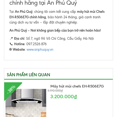
chính hãng tại An Phú Quý
An Phú Quý
máy hút mùi Chefs
Tại
, chúng tôi cam kết cung cấp
EH-R506E7G chính hãng
, bảo hành 24 tháng, giá cạnh tranh
cùng dịch vụ tư vấn – lắp đặt chuyên nghiệp.
An Phú Quý – Nơi không gian bếp của bạn trở nên hoàn hảo!
Địa chỉ
📍
: Số 7, ngõ 96 Võ Chí Công, Cầu Giấy, Hà Nội
Hotline
📞
: 097.2526.876
Website
🌐
:
www.anphuquy.vn
SẢN PHẨM LIÊN QUAN
Máy hút mùi chefs EH-R506E7G
- 38%
5.190.000₫
3.200.000₫