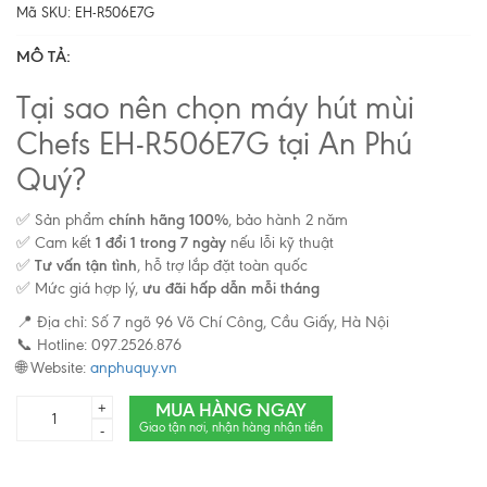
Mã SKU:
EH-R506E7G
MÔ TẢ:
Tại sao nên chọn máy hút mùi
Chefs EH-R506E7G tại An Phú
Quý?
✅ Sản phẩm
chính hãng 100%
, bảo hành 2 năm
✅ Cam kết
1 đổi 1 trong 7 ngày
nếu lỗi kỹ thuật
✅
Tư vấn tận tình
, hỗ trợ lắp đặt toàn quốc
✅ Mức giá hợp lý,
ưu đãi hấp dẫn mỗi tháng
📍 Địa chỉ: Số 7 ngõ 96 Võ Chí Công, Cầu Giấy, Hà Nội
📞 Hotline: 097.2526.876
🌐 Website:
anphuquy.vn
MUA HÀNG NGAY
+
Giao tận nơi, nhận hàng nhận tiền
-