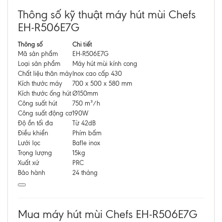
Thông số kỹ thuật máy hút mùi Chefs
EH-R506E7G
Thông số
Chi tiết
Mã sản phẩm
EH-R506E7G
Loại sản phẩm
Máy hút mùi kính cong
Chất liệu thân máy
Inox cao cấp 430
Kích thước máy
700 x 500 x 580 mm
Kích thước ống hút
Ø150mm
Công suất hút
750 m³/h
Công suất động cơ
190W
Độ ồn tối đa
Từ 42dB
Điều khiển
Phím bấm
Lưới lọc
Bafle inox
Trọng lượng
15kg
Xuất xứ
PRC
Bảo hành
24 tháng
Mua máy hút mùi Chefs EH-R506E7G