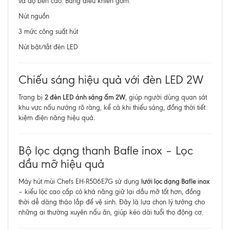
và độ bền cao. Bảng điều khiển gồm:
Nút nguồn
3 mức công suất hút
Nút bật/tắt đèn LED
Chiếu sáng hiệu quả với đèn LED 2W
2 đèn LED ánh sáng ấm 2W
Trang bị
, giúp người dùng quan sát
khu vực nấu nướng rõ ràng, kể cả khi thiếu sáng, đồng thời tiết
kiệm điện năng hiệu quả.
Bộ lọc dạng thanh Bafle inox – Lọc
dầu mỡ hiệu quả
lưới lọc dạng Bafle inox
Máy hút mùi Chefs EH-R506E7G sử dụng
– kiểu lọc cao cấp có khả năng giữ lại dầu mỡ tốt hơn, đồng
thời dễ dàng tháo lắp để vệ sinh. Đây là lựa chọn lý tưởng cho
những ai thường xuyên nấu ăn, giúp kéo dài tuổi thọ động cơ.