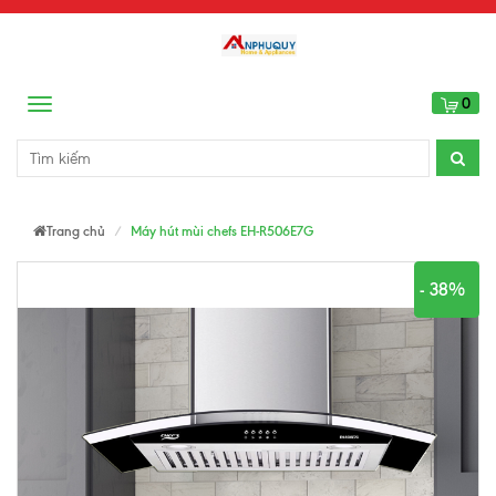
0
Menu
Trang chủ
Máy hút mùi chefs EH-R506E7G
- 38%