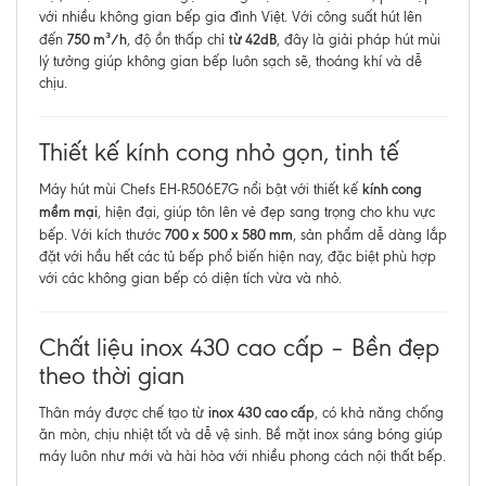
với nhiều không gian bếp gia đình Việt. Với công suất hút lên
750 m³/h
từ 42dB
đến
, độ ồn thấp chỉ
, đây là giải pháp hút mùi
lý tưởng giúp không gian bếp luôn sạch sẽ, thoáng khí và dễ
chịu.
Thiết kế kính cong nhỏ gọn, tinh tế
kính cong
Máy hút mùi Chefs EH-R506E7G nổi bật với thiết kế
mềm mại
, hiện đại, giúp tôn lên vẻ đẹp sang trọng cho khu vực
700 x 500 x 580 mm
bếp. Với kích thước
, sản phẩm dễ dàng lắp
đặt với hầu hết các tủ bếp phổ biến hiện nay, đặc biệt phù hợp
với các không gian bếp có diện tích vừa và nhỏ.
Chất liệu inox 430 cao cấp – Bền đẹp
theo thời gian
inox 430 cao cấp
Thân máy được chế tạo từ
, có khả năng chống
ăn mòn, chịu nhiệt tốt và dễ vệ sinh. Bề mặt inox sáng bóng giúp
máy luôn như mới và hài hòa với nhiều phong cách nội thất bếp.