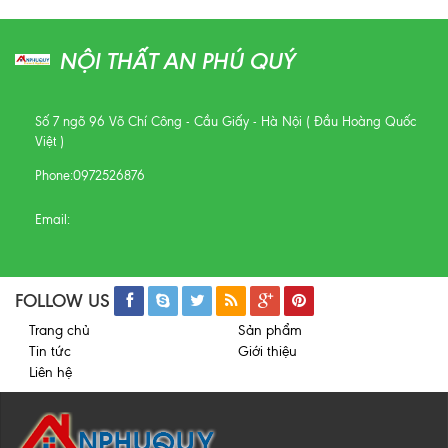
NỘI THẤT AN PHÚ QUÝ
Số 7 ngõ 96 Võ Chí Công - Cầu Giấy - Hà Nội ( Đầu Hoàng Quốc
Việt )
Phone:
0972526876
Email:
FOLLOW US
Trang chủ
Sản phẩm
Tin tức
Giới thiệu
Liên hệ