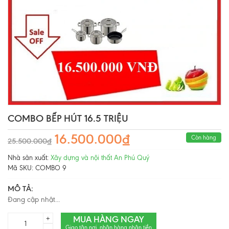
COMBO BẾP HÚT 16.5 TRIỆU
16.500.000₫
Còn hàng
25.500.000₫
Nhà sản xuất:
Xây dựng và nội thất An Phú Quý
Mã SKU:
COMBO 9
MÔ TẢ:
Đang cập nhật...
MUA HÀNG NGAY
+
Giao tận nơi, nhận hàng nhận tiền