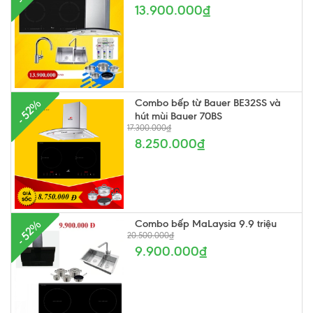
13.900.000₫
Combo bếp từ Bauer BE32SS và
- 52%
hút mùi Bauer 70BS
17.300.000₫
8.250.000₫
Combo bếp MaLaysia 9.9 triệu
- 52%
20.500.000₫
9.900.000₫