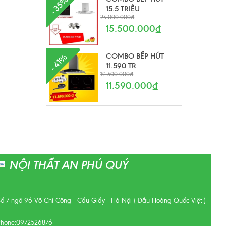
- 35%
15.5 TRIỆU
24.000.000₫
15.500.000₫
COMBO BẾP HÚT
- 41%
11.590 TR
19.500.000₫
11.590.000₫
NỘI THẤT AN PHÚ QUÝ
Số 7 ngõ 96 Võ Chí Công - Cầu Giấy - Hà Nội ( Đầu Hoàng Quốc Việt )
Phone:
0972526876