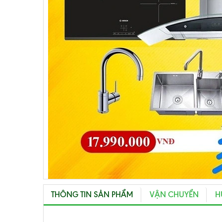
THÔNG TIN SẢN PHẨM
VẬN CHUYỂN
H