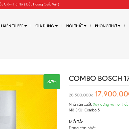
ầu Giấy - Hà Nội ( Đầu Hoàng Quốc Việt )
Ụ KIỆN TỦ BẾP
GIA DỤNG
NỘI THẤT
PHÒNG THỜ
COMBO BOSCH 17.
- 37%
17.900.0
28.500.000₫
Nhà sản xuất:
Xây dựng và nội thất
Mã SKU:
Combo 5
MÔ TẢ:
Đang cập nhật...