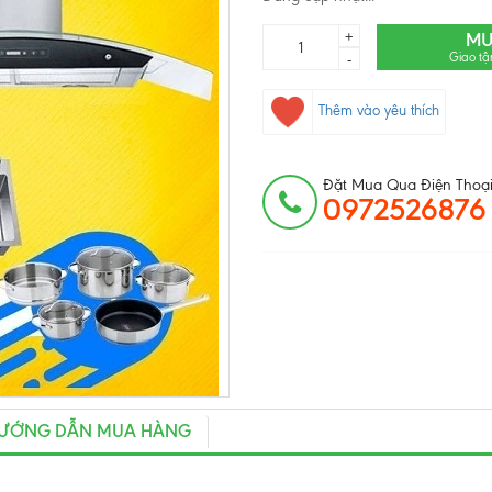
+
MU
Giao tậ
-
Thêm vào yêu thích
Đặt Mua Qua Điện Thoại
0972526876
ƯỚNG DẪN MUA HÀNG