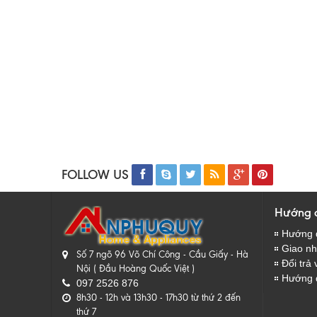
FOLLOW US
Hướng 
Hướng 
Giao nhâ
Số 7 ngõ 96 Võ Chí Công - Cầu Giấy - Hà
Đổi trả 
Nội ( Đầu Hoàng Quốc Việt )
Hướng 
097 2526 876
8h30 - 12h và 13h30 - 17h30 từ thứ 2 đến
thứ 7