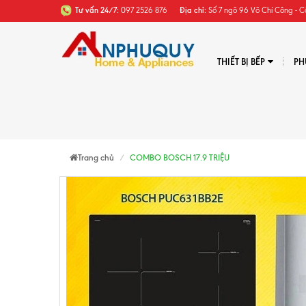
Tư vấn 24/7:
097 2526 876
Địa chỉ:
Số 7 ngõ 96 Võ Chí Công - C
THIẾT BỊ BẾP
PH
Trang chủ
COMBO BOSCH 17.9 TRIỆU