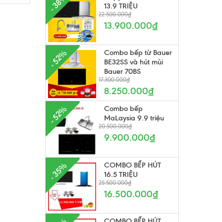
- 38%
13.9 TRIỆU
22.500.000₫
13.900.000₫
Combo bếp từ Bauer
- 52%
BE32SS và hút mùi
Bauer 70BS
17.300.000₫
8.250.000₫
Combo bếp
- 52%
MaLaysia 9.9 triệu
20.500.000₫
9.900.000₫
COMBO BẾP HÚT
- 35%
16.5 TRIỆU
25.500.000₫
16.500.000₫
COMBO BẾP HÚT