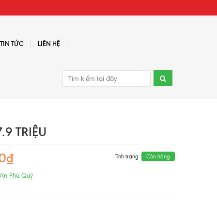
TIN TỨC
LIÊN HỆ
9 TRIỆU
00₫
Tình trạng:
Còn hàng
 An Phú Quý