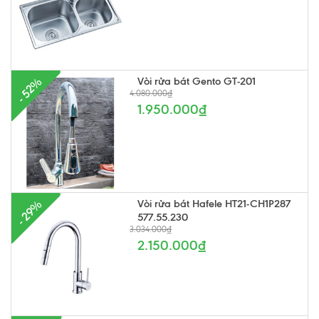
Vòi rửa bát Gento GT-201
- 52%
4.080.000₫
1.950.000₫
Vòi rửa bát Hafele HT21-CH1P287
- 29%
577.55.230
3.034.000₫
2.150.000₫