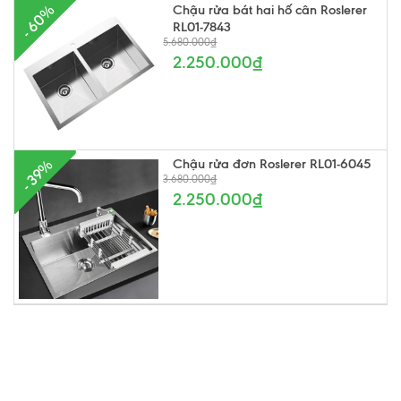
- 60%
Chậu rửa bát hai hố cân Roslerer
RL01-7843
5.680.000₫
2.250.000₫
Chậu rửa đơn Roslerer RL01-6045
- 39%
3.680.000₫
2.250.000₫