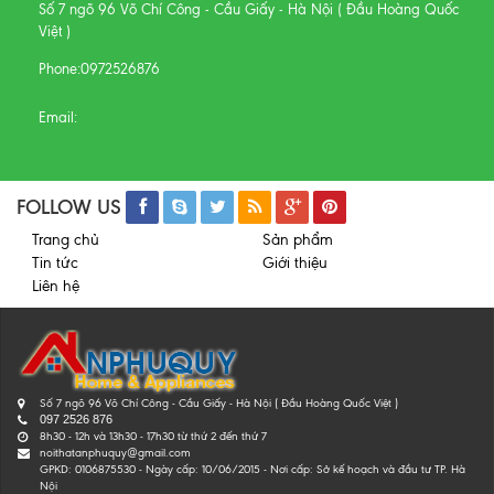
Số 7 ngõ 96 Võ Chí Công - Cầu Giấy - Hà Nội ( Đầu Hoàng Quốc
Việt )
Phone:
0972526876
Email:
FOLLOW US
Trang chủ
Sản phẩm
Tin tức
Giới thiệu
Liên hệ
Số 7 ngõ 96 Võ Chí Công - Cầu Giấy - Hà Nội ( Đầu Hoàng Quốc Việt )
097 2526 876
8h30 - 12h và 13h30 - 17h30 từ thứ 2 đến thứ 7
noithatanphuquy@gmail.com
GPKD: 0106875530 - Ngày cấp: 10/06/2015 - Nơi cấp: Sở kế hoạch và đầu tư TP. Hà
Nội