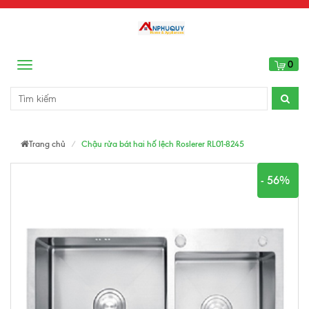
0
Menu
Trang chủ
Chậu rửa bát hai hố lệch Roslerer RL01-8245
- 56%