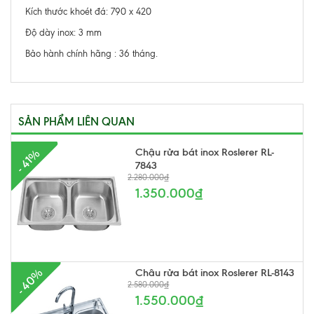
Kích thước khoét đá: 790 x 420
Độ dày inox: 3 mm
Bảo hành chính hãng : 36 tháng.
SẢN PHẨM LIÊN QUAN
Chậu rửa bát inox Roslerer RL-
- 41%
7843
2.280.000₫
1.350.000₫
- 40%
Châu rửa bát inox Roslerer RL-8143
2.580.000₫
1.550.000₫