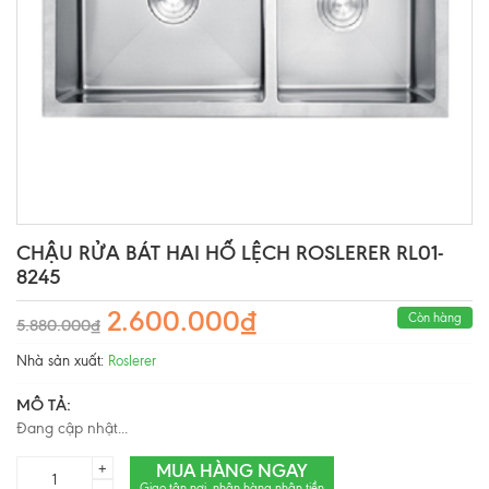
CHẬU RỬA BÁT HAI HỐ LỆCH ROSLERER RL01-
8245
2.600.000₫
Còn hàng
5.880.000₫
Nhà sản xuất:
Roslerer
MÔ TẢ:
Đang cập nhật...
MUA HÀNG NGAY
+
Giao tận nơi, nhận hàng nhận tiền