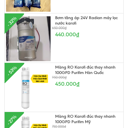
Bơm tăng áp 24V Radian máy lọc
- 32%
nước karofi
650.000₫
440.000₫
Màng RO Karofi đúc thay nhanh
- 53%
100GPD Purifim Hàn Quốc
950.000₫
450.000₫
Màng RO Karofi đúc thay nhanh
- 27%
100GPD Purifim Mỹ
750.000₫