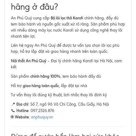
hãng ở đâu?
Bộ lõi lọc thô Karofi
An Phú Quý cung cấp
chính hãng, đầy đủ
tem bảo hành và nguồn gốc xuất xứ rõ ràng. Sản phẩm phù hợp
với nhiều dòng máy lọc nước Karofi sử dụng công nghệ thay lõi
nhanh tiện lợi.
Liên hệ ngay An Phú Quý để được tư vấn lựa chọn lõi lọc phù
hợp, hỗ trợ lắp đặt và giao hàng nhanh trên toàn quốc.
Nội thất An Phú Quý
– Đại lý chính hãng Karofi tại Hà Nội, cam
kết:
chính hãng 100%
Sản phẩm
, tem bảo hành đầy đủ
giao hàng toàn quốc
Hỗ trợ
, lắp đặt tại nhà
Tư vấn thay lõi đúng kỹ thuật, lịch nhắc thay lõi định kỳ
Địa chỉ
📍
: Số 7, ngõ 96 Võ Chí Công, Cầu Giấy, Hà Nội
Hotline
📞
: 097.2526.876
Website
🌐
:
anphuquy.vn