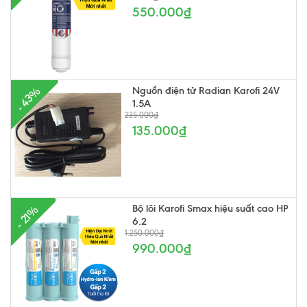
550.000₫
Nguồn điện tử Radian Karofi 24V
- 43%
1.5A
235.000₫
135.000₫
Bộ lõi Karofi Smax hiệu suất cao HP
- 21%
6.2
1.250.000₫
990.000₫