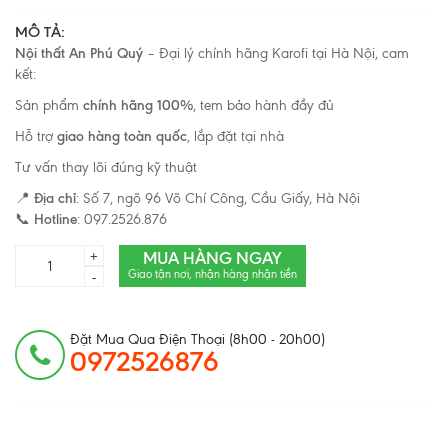
MÔ TẢ:
Nội thất An Phú Quý
– Đại lý chính hãng Karofi tại Hà Nội, cam
kết:
Sản phẩm
chính hãng 100%
, tem bảo hành đầy đủ
Hỗ trợ
giao hàng toàn quốc
, lắp đặt tại nhà
Tư vấn thay lõi đúng kỹ thuật
📍
Địa chỉ
: Số 7, ngõ 96 Võ Chí Công, Cầu Giấy, Hà Nội
📞
Hotline
: 097.2526.876
MUA HÀNG NGAY
+
Giao tận nơi, nhận hàng nhận tiền
-
Đặt Mua Qua Điện Thoại (8h00 - 20h00)
0972526876