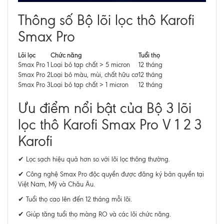
Thông số Bộ lõi lọc thô Karofi
Smax Pro
Lõi lọc
Chức năng
Tuổi thọ
Smax Pro 1
Loại bỏ tạp chất > 5 micron
12 tháng
Smax Pro 2
Loại bỏ màu, mùi, chất hữu cơ
12 tháng
Smax Pro 3
Loại bỏ tạp chất > 1 micron
12 tháng
Ưu điểm nổi bật của Bộ 3 lõi
lọc thô Karofi Smax Pro V 1 2 3
Karofi
✔ Lọc sạch hiệu quả hơn so với lõi lọc thông thường.
✔ Công nghệ Smax Pro độc quyền được đăng ký bản quyền tại
Việt Nam, Mỹ và Châu Âu.
✔ Tuổi thọ cao lên đến 12 tháng mỗi lõi.
✔ Giúp tăng tuổi thọ màng RO và các lõi chức năng.