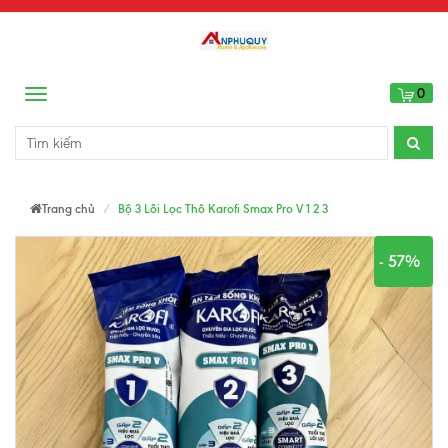
0
Menu
Trang chủ
Bộ 3 Lõi Lọc Thô Karofi Smax Pro V 1 2 3
- 57%