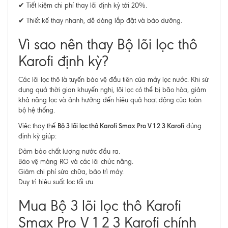
✔ Tiết kiệm chi phí thay lõi định kỳ tới 20%.
✔ Thiết kế thay nhanh, dễ dàng lắp đặt và bảo dưỡng.
Vì sao nên thay Bộ lõi lọc thô
Karofi định kỳ?
Các lõi lọc thô là tuyến bảo vệ đầu tiên của máy lọc nước. Khi sử
dụng quá thời gian khuyến nghị, lõi lọc có thể bị bão hòa, giảm
khả năng lọc và ảnh hưởng đến hiệu quả hoạt động của toàn
bộ hệ thống.
Bộ 3 lõi lọc thô Karofi Smax Pro V 1 2 3 Karofi
Việc thay thế
đúng
định kỳ giúp:
Đảm bảo chất lượng nước đầu ra.
Bảo vệ màng RO và các lõi chức năng.
Giảm chi phí sửa chữa, bảo trì máy.
Duy trì hiệu suất lọc tối ưu.
Mua Bộ 3 lõi lọc thô Karofi
Smax Pro V 1 2 3 Karofi chính