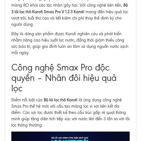
Bộ
màng RO khỏi các tác nhân gây hại. Với công nghệ tiên tiến,
3 lõi lọc thô Karofi Smax Pro V 1 2 3 Karofi
mang đến hiệu quả lọc
vượt trội, tuổi thọ cao và tiết kiệm chi phí thay thế định kỳ cho
người dùng.
Đây là dòng sản phẩm được Karofi nghiên cứu và phát triển
nhằm nâng cao hiệu suất lọc nước, đồng thời giảm thiểu công
sức bảo trì, giúp gia đình luôn an tâm sử dụng nguồn nước sạch
mỗi ngày.
Công nghệ Smax Pro độc
quyền – Nhân đôi hiệu quả
lọc
Bộ lõi lọc thô Karofi
Điểm nổi bật của
là ứng dụng công nghệ
Smax Pro thế hệ mới với cấu tạo màng lọc vi sợi liên kết đa
điểm. Các sợi lọc được thiết kế theo cấu trúc gấp rẻ quạt thông
minh giúp tăng diện tích tiếp xúc với nước lên đến 3 lần so với lõi
lọc thông thường.