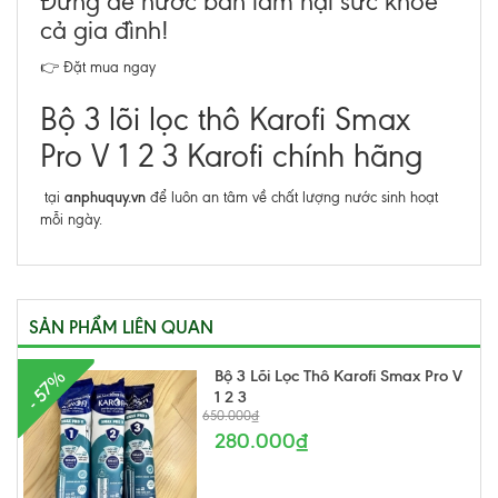
Đừng để nước bẩn làm hại sức khỏe
cả gia đình!
👉 Đặt mua ngay
Bộ 3 lõi lọc thô Karofi Smax
Pro V 1 2 3 Karofi chính hãng
anphuquy.vn
tại
để luôn an tâm về chất lượng nước sinh hoạt
mỗi ngày.
SẢN PHẨM LIÊN QUAN
Bộ 3 Lõi Lọc Thô Karofi Smax Pro V
- 57%
1 2 3
650.000₫
280.000₫