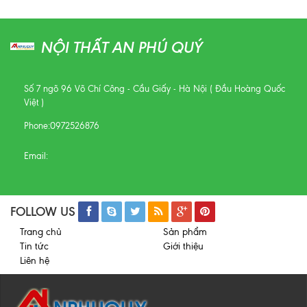
NỘI THẤT AN PHÚ QUÝ
Số 7 ngõ 96 Võ Chí Công - Cầu Giấy - Hà Nội ( Đầu Hoàng Quốc
Việt )
Phone:
0972526876
Email:
FOLLOW US
Trang chủ
Sản phẩm
Tin tức
Giới thiệu
Liên hệ