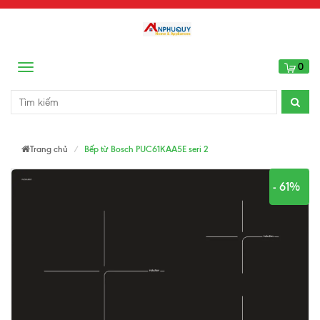
0
Menu
Trang chủ
Bếp từ Bosch PUC61KAA5E seri 2
- 61%