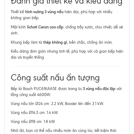
Đánh giá thiết kế và kiểu dáng
hình vuông 3 vùng nấu
Thiết kế
hiện đại, phù hợp với nhiều
không gian bếp.
Schott Ceran cao cấp
Mặt kính
: chống trầy xước, chịu nhiệt, dễ vệ
sinh.
thép không gỉ
Khung bếp làm từ
, bền chắc, chống ăn mòn.
Kiểu dáng đơn giản nhưng tinh tế, phù hợp với cả gian bếp hiện
đại và truyền thống.
Công suất nấu ấn tượng
3 vùng nấu độc lập
Bếp từ Bosch PUC61KAA5E được trang bị
với
tổng công suất 4600W:
Vùng nấu lớn Ø24 cm: 2.2 kW, Booster lên đến 3.1 kW.
Vùng nấu Ø14.5 cm: 1.4 kW.
Vùng nấu Ø18 cm: 1.8 kW.
Nhờ đó, bạn có thể nấu nhiều món ăn cùng lúc, tiết kiệm thời