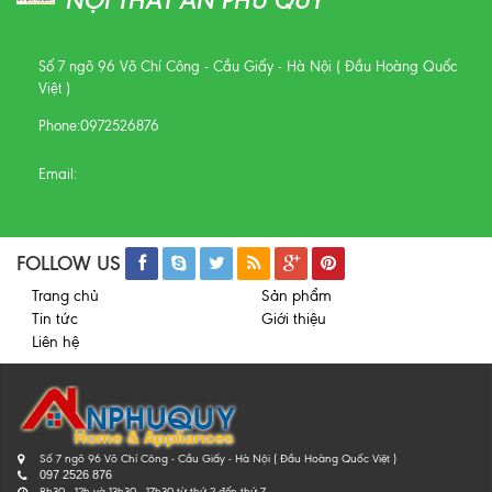
NỘI THẤT AN PHÚ QUÝ
Số 7 ngõ 96 Võ Chí Công - Cầu Giấy - Hà Nội ( Đầu Hoàng Quốc
Việt )
Phone:
0972526876
Email:
FOLLOW US
Trang chủ
Sản phẩm
Tin tức
Giới thiệu
Liên hệ
Số 7 ngõ 96 Võ Chí Công - Cầu Giấy - Hà Nội ( Đầu Hoàng Quốc Việt )
097 2526 876
8h30 - 12h và 13h30 - 17h30 từ thứ 2 đến thứ 7