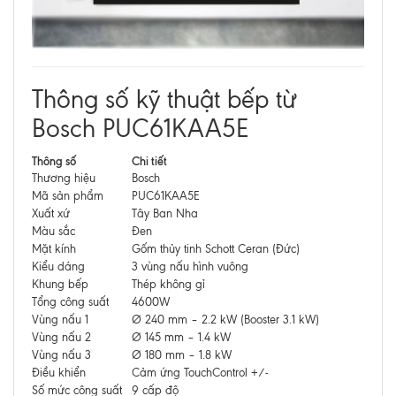
Thông số kỹ thuật bếp từ
Bosch PUC61KAA5E
Thông số
Chi tiết
Thương hiệu
Bosch
Mã sản phẩm
PUC61KAA5E
Xuất xứ
Tây Ban Nha
Màu sắc
Đen
Mặt kính
Gốm thủy tinh Schott Ceran (Đức)
Kiểu dáng
3 vùng nấu hình vuông
Khung bếp
Thép không gỉ
Tổng công suất
4600W
Vùng nấu 1
Ø 240 mm – 2.2 kW (Booster 3.1 kW)
Vùng nấu 2
Ø 145 mm – 1.4 kW
Vùng nấu 3
Ø 180 mm – 1.8 kW
Điều khiển
Cảm ứng TouchControl +/-
Số mức công suất
9 cấp độ