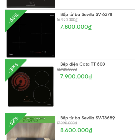
Bếp từ ba Sevilla SV-637II
- 54%
16.990.000₫
7.800.000₫
Bếp điện Cata TT 603
- 39%
12.920.000₫
7.900.000₫
Bếp từ ba Sevilla SV-T3689
- 52%
17.990.000₫
8.600.000₫