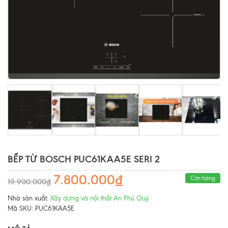
BẾP TỪ BOSCH PUC61KAA5E SERI 2
7.800.000₫
Còn hàng
19.900.000₫
Nhà sản xuất:
Xây dựng và nội thất An Phú Quý
Mã SKU:
PUC61KAA5E