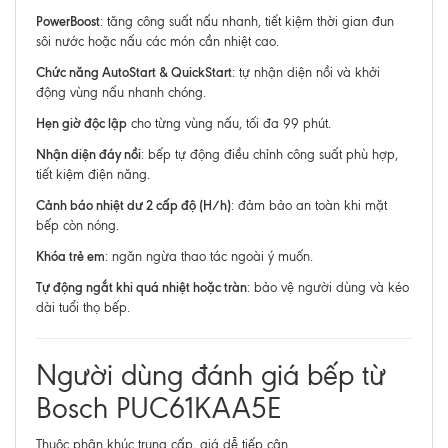
PowerBoost
: tăng công suất nấu nhanh, tiết kiệm thời gian đun
sôi nước hoặc nấu các món cần nhiệt cao.
Chức năng AutoStart & QuickStart
: tự nhận diện nồi và khởi
động vùng nấu nhanh chóng.
Hẹn giờ độc lập
cho từng vùng nấu, tối đa 99 phút.
Nhận diện đáy nồi
: bếp tự động điều chỉnh công suất phù hợp,
tiết kiệm điện năng.
Cảnh báo nhiệt dư 2 cấp độ (H/h)
: đảm bảo an toàn khi mặt
bếp còn nóng.
Khóa trẻ em
: ngăn ngừa thao tác ngoài ý muốn.
Tự động ngắt khi quá nhiệt hoặc tràn
: bảo vệ người dùng và kéo
dài tuổi thọ bếp.
Người dùng đánh giá bếp từ
Bosch PUC61KAA5E
Thuộc phân khúc trung cấp, giá dễ tiếp cận.