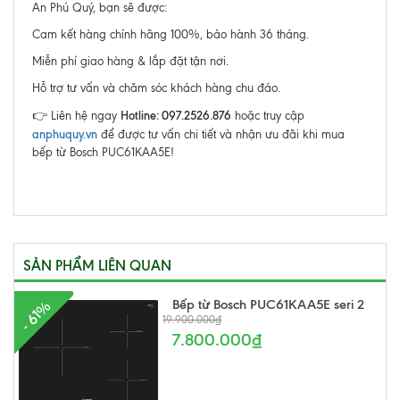
An Phú Quý, bạn sẽ được:
Cam kết hàng chính hãng 100%, bảo hành 36 tháng.
Miễn phí giao hàng & lắp đặt tận nơi.
Hỗ trợ tư vấn và chăm sóc khách hàng chu đáo.
Hotline: 097.2526.876
👉 Liên hệ ngay
hoặc truy cập
anphuquy.vn
để được tư vấn chi tiết và nhận ưu đãi khi mua
bếp từ Bosch PUC61KAA5E!
SẢN PHẨM LIÊN QUAN
Bếp từ Bosch PUC61KAA5E seri 2
- 61%
19.900.000₫
7.800.000₫