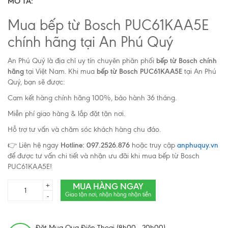
MÔ TẢ:
Mua bếp từ Bosch PUC61KAA5E
chính hãng tại An Phú Quý
An Phú Quý là địa chỉ uy tín chuyên phân phối
bếp từ Bosch chính
hãng
tại Việt Nam. Khi mua
bếp từ Bosch PUC61KAA5E
tại An Phú
Quý, bạn sẽ được:
Cam kết hàng chính hãng 100%, bảo hành 36 tháng.
Miễn phí giao hàng & lắp đặt tận nơi.
Hỗ trợ tư vấn và chăm sóc khách hàng chu đáo.
👉 Liên hệ ngay
Hotline: 097.2526.876
hoặc truy cập
anphuquy.vn
để được tư vấn chi tiết và nhận ưu đãi khi mua bếp từ Bosch
PUC61KAA5E!
MUA HÀNG NGAY
+
Giao tận nơi, nhận hàng nhận tiền
-
Đặt Mua Qua Điện Thoại (8h00 - 20h00)