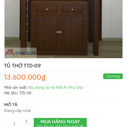
TỦ THỜ TTD-09
13.600.000₫
Còn hàng
Nhà sản xuất:
Xây dựng và nội thất An Phú Quý
Mã SKU:
TTD-09
MÔ TẢ:
Đang cập nhật...
MUA HÀNG NGAY
+
Giao tận nơi, nhận hàng nhận tiền