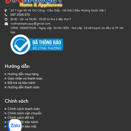
Số 7 ngõ 96 Võ Chí Công - Cầu Giấy - Hà Nội ( Đầu Hoàng Quốc Việt )
097 2526 876
8h30 - 12h và 13h30 - 17h30 từ thứ 2 đến thứ 7
noithatanphuquy@gmail.com
GPKD: 0106875530 - Ngày cấp: 10/06/2015 - Nơi cấp: Sở kế hoạch và đầu tư TP. Hà
Nội
Hướng dẫn
Hướng dẫn mua hàng
Giao nhận và thanh toán
Đổi trả và bảo hành
Hướng dẫn thanh toán
Chính sách
Chính sách thanh toán
Chính sách vận chuyển
Chính sách đổi trả
Chính sách bảo hành
Chính sách bảo mật