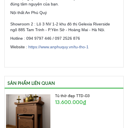
đúng tâm nguyện của bạn.
Nội thất An Phú Quý
N
Showroom 2 : Lô 3 NV 1-2 khu đô thị Gelexia Riverside
ngõ 885 Tam Trinh - P.Yên Sở - Hoàng Mai - Hà Nội.
Hotline : 094 9797 446 / 097 2526 876
Website :
https://www.anphuquy.vn/tu-tho-1
SẢN PHẨM LIÊN QUAN
Tủ thờ đẹp TTD-03
13.600.000₫