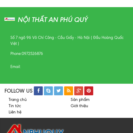
NỘI THẤT AN PHÚ QUÝ
Số 7 ngõ 96 Võ Chí Công - Cầu Giấy - Hà Nội ( Đầu Hoàng Quốc
Việt )
Phone:
0972526876
Email:
FOLLOW US
Trang chủ
Sản phẩm
Tin tức
Giới thiệu
Liên hệ