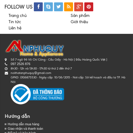
FOLLOW US
Trang chủ
Sản phẩm
Tin tức
Giới thiệu
Liên hệ
Số 7 ngõ 96 Võ Chí Công - Cầu Giấy - Hà Nội ( Đầu Hoàng Quốc Việt )
097 2526 876
8h30 - 12h và 13h30 - 17h30 từ thứ 2 đến thứ 7
noithatanphuquy@gmail.com
GPKD: 0106875530 - Ngày cấp: 10/06/2015 - Nơi cấp: Sở kế hoạch và đầu tư TP. Hà
Nội
Hướng dẫn
Hướng dẫn mua hàng
Giao nhận và thanh toán
Đổi trả và bảo hành