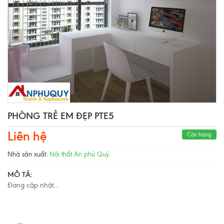
PHÒNG TRẺ EM ĐẸP PTE5
Liên hệ
Còn hàng
Nhà sản xuất:
Nội thất An phú Quý
MÔ TẢ:
Đang cập nhật...