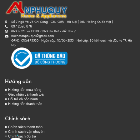
Số 7 ngõ 96 Võ Chí Công - Cầu Giấy - Hà Nội ( Đầu Hoàng Quốc Việt )
097 2526 876
8h30 - 12h và 13h30 - 17h30 từ thứ 2 đến thứ 7
noithatanphuquy@gmail.com
GPKD: 0106875530 - Ngày cấp: 10/06/2015 - Nơi cấp: Sở kế hoạch và đầu tư TP. Hà
Nội
Hướng dẫn
Hướng dẫn mua hàng
Giao nhận và thanh toán
Đổi trả và bảo hành
Hướng dẫn thanh toán
Chính sách
Chính sách thanh toán
Chính sách vận chuyển
Chính sách đổi trả