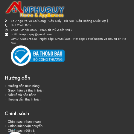
Số 7 ngõ 96 Võ Chí Công - Cầu Giấy - Hà Nội ( Đầu Hoàng Quốc Việt )
097 2526 876
8h30 - 12h và 13h30 - 17h30 từ thứ 2 đến thứ 7
noithatanphuquy@gmail.com
GPKD: 0106875530 - Ngày cấp: 10/06/2015 - Nơi cấp: Sở kế hoạch và đầu tư TP. Hà
Nội
Hướng dẫn
Hướng dẫn mua hàng
Giao nhận và thanh toán
Đổi trả và bảo hành
Hướng dẫn thanh toán
Chính sách
Chính sách thanh toán
Chính sách vận chuyển
Chính sách đổi trả