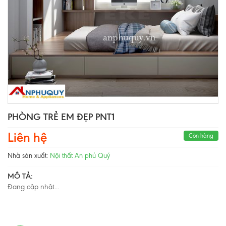
PHÒNG TRẺ EM ĐẸP PNT1
Liên hệ
Còn hàng
Nhà sản xuất:
Nội thất An phú Quý
MÔ TẢ:
Đang cập nhật...