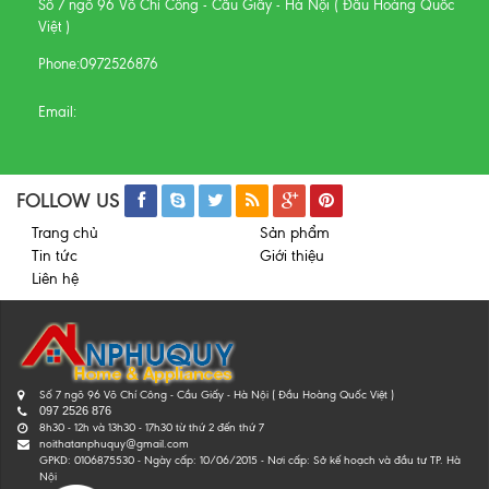
Số 7 ngõ 96 Võ Chí Công - Cầu Giấy - Hà Nội ( Đầu Hoàng Quốc
Việt )
Phone:
0972526876
Email:
FOLLOW US
Trang chủ
Sản phẩm
Tin tức
Giới thiệu
Liên hệ
Số 7 ngõ 96 Võ Chí Công - Cầu Giấy - Hà Nội ( Đầu Hoàng Quốc Việt )
097 2526 876
8h30 - 12h và 13h30 - 17h30 từ thứ 2 đến thứ 7
noithatanphuquy@gmail.com
GPKD: 0106875530 - Ngày cấp: 10/06/2015 - Nơi cấp: Sở kế hoạch và đầu tư TP. Hà
Nội