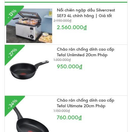
Nồi chiên ngập dầu Silvercrest
- 13%
SEF3 4L chính hãng | Giá tốt
2.950.000₫
2.560.000₫
Chảo rán chống dính cao cấp
- 27%
Tefal Unlimited 20cm Pháp
1.300.000₫
950.000₫
Chảo rán chống dính cao cấp
- 34%
Tefal Ultimate 20cm Pháp
1.150.000₫
760.000₫