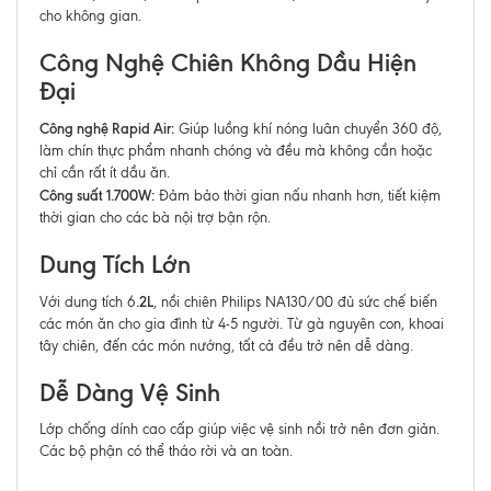
cho không gian.
Công Nghệ Chiên Không Dầu Hiện
Đại
Công nghệ Rapid Air:
Giúp luồng khí nóng luân chuyển 360 độ,
làm chín thực phẩm nhanh chóng và đều mà không cần hoặc
chỉ cần rất ít dầu ăn.
Công suất 1.700W:
Đảm bảo thời gian nấu nhanh hơn, tiết kiệm
thời gian cho các bà nội trợ bận rộn.
Dung Tích Lớn
.2L
Với dung tích 6
, nồi chiên Philips NA130/00 đủ sức chế biến
các món ăn cho gia đình từ 4-5 người. Từ gà nguyên con, khoai
tây chiên, đến các món nướng, tất cả đều trở nên dễ dàng.
Dễ Dàng Vệ Sinh
Lớp chống dính cao cấp giúp việc vệ sinh nồi trở nên đơn giản.
Các bộ phận có thể tháo rời và an toàn.