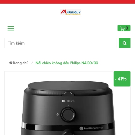
0
Menu
Trang chủ
Nồi chiên không dầu Philips NA130/00
- 41%