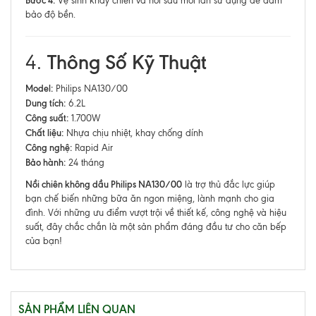
Bước 4:
Vệ sinh khay chiên và nồi sau mỗi lần sử dụng để đảm
bảo độ bền.
Thông Số Kỹ Thuật
4.
Model:
Philips NA130/00
Dung tích:
6.2L
Công suất:
1.700W
Chất liệu:
Nhựa chịu nhiệt, khay chống dính
Công nghệ:
Rapid Air
Bảo hành:
24 tháng
Nồi chiên không dầu Philips NA130/00
là trợ thủ đắc lực giúp
bạn chế biến những bữa ăn ngon miệng, lành mạnh cho gia
đình. Với những ưu điểm vượt trội về thiết kế, công nghệ và hiệu
suất, đây chắc chắn là một sản phẩm đáng đầu tư cho căn bếp
của bạn!
SẢN PHẨM LIÊN QUAN