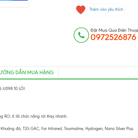
Thêm vào yêu thích
Đặt Mua Qua Điện Thoại
0972526876
ƯỚNG DẪN MUA HÀNG
U098 10 LÕI
ng RO; 6 lõi chức năng rời thay nhanh.
hoáng đá, T33-GAC, Far Infrared, Tourmaline, Hydrogen, Nano Silver Plus.