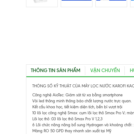
THÔNG TIN SẢN PHẨM
VẬN CHUYỂN
H
THÔNG SỐ KỸ THUẬT CỦA MÁY LỌC NƯỚC KAROFI KAQ-
Công nghệ AioTec: Giám sát từ xa bằng smartphone
Vòi led thông minh thông báo chất lượng nước trực quan.
Kết cấu khoa học, tiết kiệm diện tích, bền bỉ vượt trội
10 lõi lọc công nghệ Smax: cụm lõi lọc thô Smax Pro V; mà
Lõi lọc thô :03 lõi lọc thô Smax Pro V 1,2,3
6 Lõi chức năng năng bổ sung Hydrogen và khoáng chất : K
Màng RO 50 GPD thay nhanh sản xuất tại Mỹ