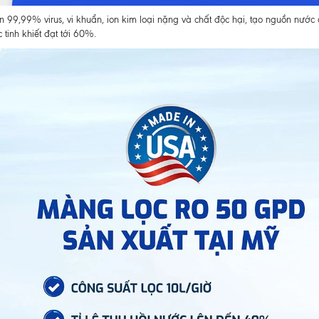
 99,99% virus, vi khuẩn, ion kim loại nặng và chất độc hại, tạo nguồn nước
ớc tinh khiết đạt tới 60%.