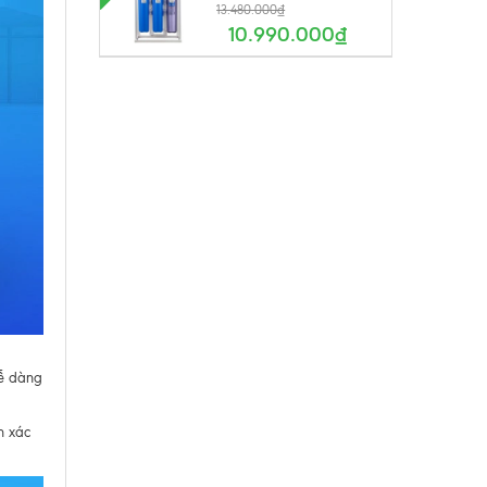
13.480.000₫
10.990.000₫
dễ dàng
h xác