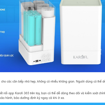
g cho các căn bếp nhỏ hẹp, không có nhiều không gian. Người dùng có thể 
t nối app Karofi 365 trên tay, bạn có thể dễ dàng theo dõi và kiểm soát chín
ý bảo hành, bảo dưỡng định kỳ ngay cả khi ở xa.