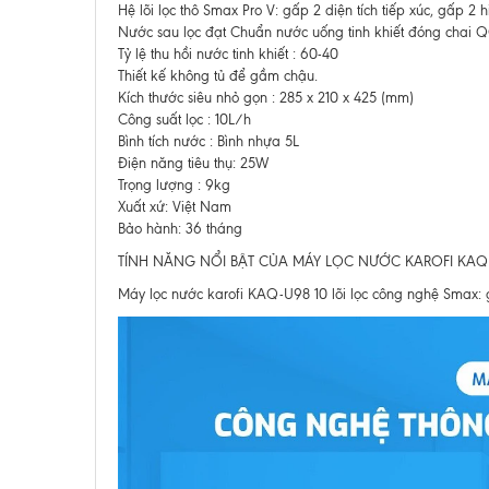
Hệ lõi lọc thô Smax Pro V: gấp 2 diện tích tiếp xúc, gấp 2 
Nước sau lọc đạt Chuẩn nước uống tinh khiết đóng chai 
Tỷ lệ thu hồi nước tinh khiết : 60-40
Thiết kế không tủ để gầm chậu.
Kích thước siêu nhỏ gọn : 285 x 210 x 425 (mm)
Công suất lọc : 10L/h
Bình tích nước : Bình nhựa 5L
Điện năng tiêu thụ: 25W
Trọng lượng : 9kg
Xuất xứ: Việt Nam
Bảo hành: 36 tháng
TÍNH NĂNG NỔI BẬT CỦA MÁY LỌC NƯỚC KAROFI KAQ-
Máy lọc nước karofi KAQ-U98 10 lõi lọc công nghệ Smax: g