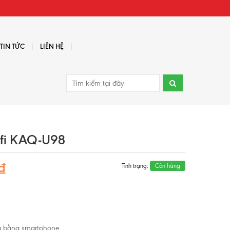
TIN TỨC
LIÊN HỆ
ofi KAQ-U98
₫
Tình trạng:
Còn hàng
xa bằng smartphone