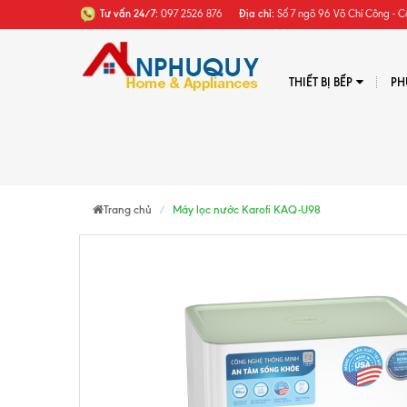
Tư vấn 24/7:
097 2526 876
Địa chỉ:
Số 7 ngõ 96 Võ Chí Công - C
THIẾT BỊ BẾP
PH
Trang chủ
Máy lọc nước Karofi KAQ-U98