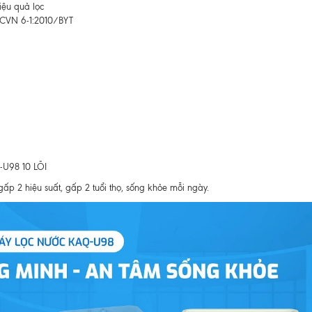
hiệu quả lọc
QCVN 6-1:2010/BYT
U98 10 LÕI
ấp 2 hiệu suất, gấp 2 tuổi thọ, sống khỏe mỗi ngày.