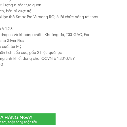
t lượng nước trực quan.
ch, bền bỉ vượt trội
i lọc thô Smax Pro V; màng RO; 6 lõi chức năng rời thay
 V 1,2,3
drogen và khoáng chất : Khoáng đá, T33-GAC, Far
no Silver Plus.
xuất tại Mỹ
iện tích tiếp xúc, gấp 2 hiệu quả lọc
ng tinh khiết đóng chai QCVN 6-1:2010/BYT
40
A HÀNG NGAY
n nơi, nhận hàng nhận tiền