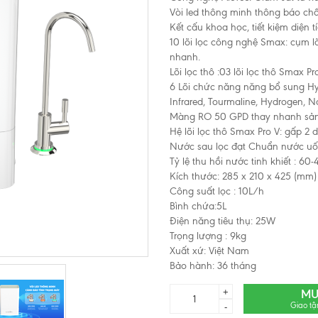
Vòi led thông minh thông báo chấ
Kết cấu khoa học, tiết kiệm diện tí
10 lõi lọc công nghệ Smax: cụm lõ
nhanh.
Lõi lọc thô :03 lõi lọc thô Smax Pro
6 Lõi chức năng năng bổ sung Hy
Infrared, Tourmaline, Hydrogen, Na
Màng RO 50 GPD thay nhanh sản 
Hệ lõi lọc thô Smax Pro V: gấp 2 d
Nước sau lọc đạt Chuẩn nước uố
Tỷ lệ thu hồi nước tinh khiết : 60-
Kích thước: 285 x 210 x 425 (mm)
Công suất lọc : 10L/h
Bình chứa:5L
Điện năng tiêu thụ: 25W
Trọng lượng : 9kg
Xuất xứ: Việt Nam
Bảo hành: 36 tháng
+
MU
Giao tậ
-