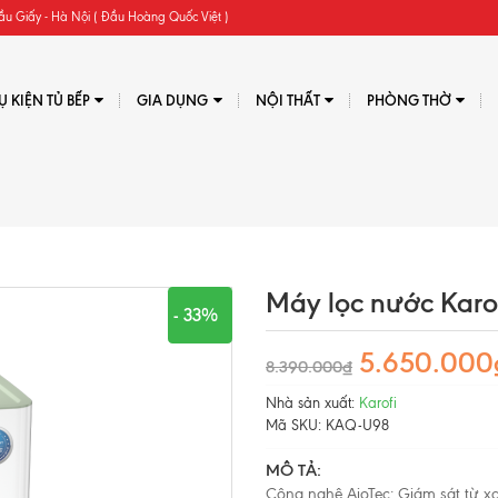
ầu Giấy - Hà Nội ( Đầu Hoàng Quốc Việt )
Ụ KIỆN TỦ BẾP
GIA DỤNG
NỘI THẤT
PHÒNG THỜ
Máy lọc nước Kar
- 33%
5.650.000
8.390.000₫
Nhà sản xuất:
Karofi
Mã SKU:
KAQ-U98
MÔ TẢ:
Công nghệ AioTec: Giám sát từ 