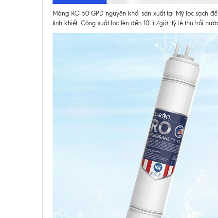
Màng RO 50 GPD nguyên khối sản xuất tại Mỹ lọc sạch đến
tinh khiết. Công suất lọc lên đến 10 lít/giờ, tỷ lệ thu hồi nư