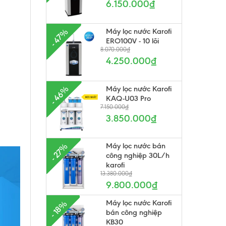
6.150.000₫
Máy lọc nước Karofi
- 47%
ERO100V - 10 lõi
8.070.000₫
4.250.000₫
Máy lọc nước Karofi
- 46%
KAQ-U03 Pro
7.150.000₫
3.850.000₫
Máy lọc nước bán
- 27%
công nghiệp 30L/h
karofi
13.380.000₫
9.800.000₫
Máy lọc nước Karofi
- 18%
bán công nghiệp
KB30