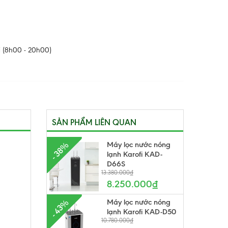
 (8h00 - 20h00)
SẢN PHẨM LIÊN QUAN
Máy lọc nước nóng
- 38%
lạnh Karofi KAD-
D66S
13.380.000₫
8.250.000₫
Máy lọc nước nóng
- 43%
lạnh Karofi KAD-D50
10.780.000₫