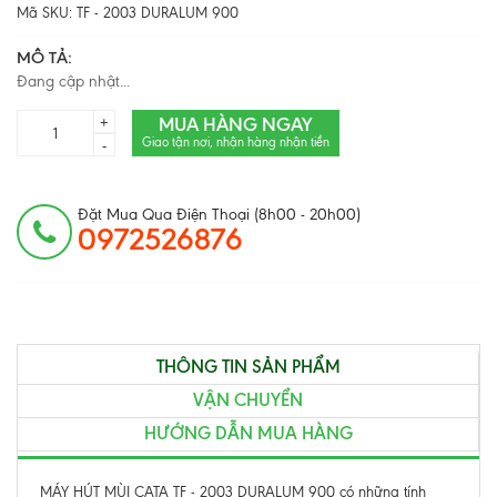
Mã SKU:
TF - 2003 DURALUM 900
MÔ TẢ:
Đang cập nhật...
MUA HÀNG NGAY
+
Giao tận nơi, nhận hàng nhận tiền
-
Đặt Mua Qua Điện Thoại (8h00 - 20h00)
0972526876
THÔNG TIN SẢN PHẨM
VẬN CHUYỂN
HƯỚNG DẪN MUA HÀNG
MÁY HÚT MÙI CATA TF - 2003 DURALUM 900 có những tính