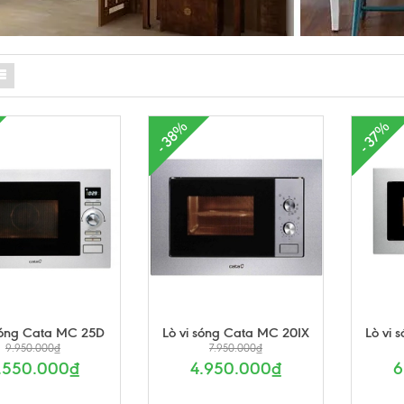
- 38%
- 37%
 sóng Cata MC 25D
Lò vi sóng Cata MC 20IX
Lò vi 
9.950.000₫
7.950.000₫
.550.000₫
4.950.000₫
6