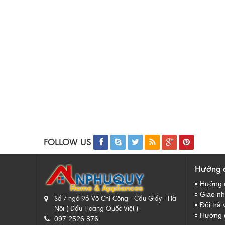
FOLLOW US
Hướng 
Hướng 
Giao nhâ
Số 7 ngõ 96 Võ Chí Công - Cầu Giấy - Hà
Đổi trả 
Nội ( Đầu Hoàng Quốc Việt )
Hướng 
097 2526 876