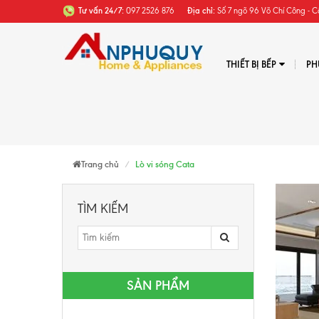
Tư vấn 24/7:
097 2526 876
Địa chỉ:
Số 7 ngõ 96 Võ Chí Công - C
THIẾT BỊ BẾP
PH
Trang chủ
Lò vi sóng Cata
TÌM KIẾM
SẢN PHẨM