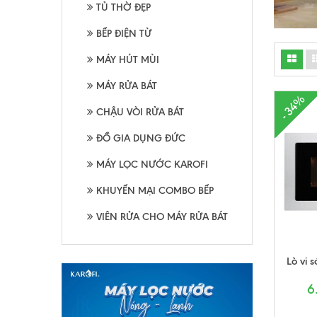
TỦ THỜ ĐẸP
BẾP ĐIỆN TỪ
MÁY HÚT MÙI
MÁY RỬA BÁT
- 34%
CHẬU VÒI RỬA BÁT
ĐỒ GIA DỤNG ĐỨC
MÁY LỌC NƯỚC KAROFI
KHUYẾN MẠI COMBO BẾP
VIÊN RỬA CHO MÁY RỬA BÁT
Lò vi
6