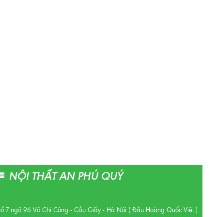
NỘI THẤT AN PHÚ QUÝ
Số 7 ngõ 96 Võ Chí Công - Cầu Giấy - Hà Nội ( Đầu Hoàng Quốc Việt )