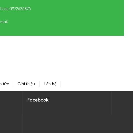
Phone:
0972526876
mail:
n tức
Giới thiệu
Liên hệ
Facebook