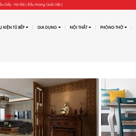
ầu Giấy - Hà Nội ( Đầu Hoàng Quốc Việt )
Ụ KIỆN TỦ BẾP
GIA DỤNG
NỘI THẤT
PHÒNG THỜ