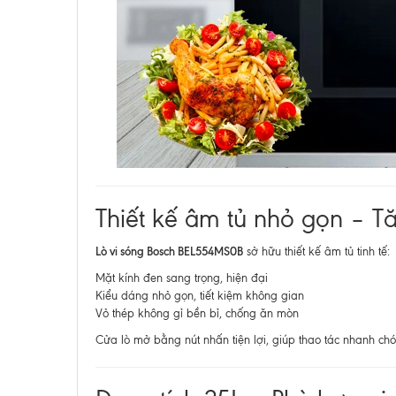
Thiết kế âm tủ nhỏ gọn – T
Lò vi sóng Bosch BEL554MS0B
sở hữu thiết kế âm tủ tinh tế:
Mặt kính đen sang trọng, hiện đại
Kiểu dáng nhỏ gọn, tiết kiệm không gian
Vỏ thép không gỉ bền bỉ, chống ăn mòn
Cửa lò mở bằng nút nhấn tiện lợi, giúp thao tác nhanh ch