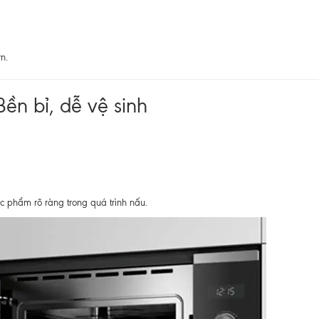
n.
ền bỉ, dễ vệ sinh
c phẩm rõ ràng trong quá trình nấu.