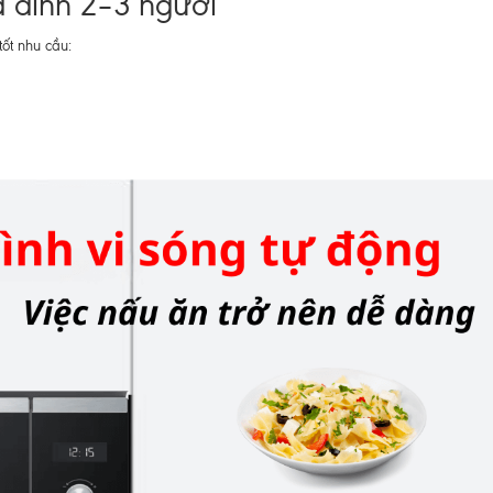
a đình 2–3 người
t nhu cầu: