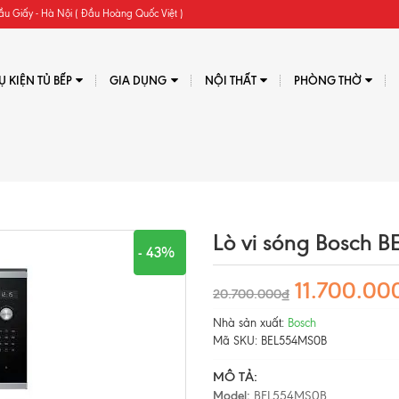
ầu Giấy - Hà Nội ( Đầu Hoàng Quốc Việt )
Ụ KIỆN TỦ BẾP
GIA DỤNG
NỘI THẤT
PHÒNG THỜ
Lò vi sóng Bosch
- 43%
11.700.00
20.700.000₫
Nhà sản xuất:
Bosch
Mã SKU:
BEL554MS0B
MÔ TẢ:
Model:
BEL554MS0B