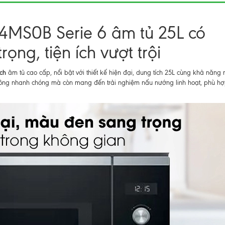
54MS0B Serie 6 âm tủ 25L có
ọng, tiện ích vượt trội
sch
âm tủ cao cấp, nổi bật với thiết kế hiện đại, dung tích 25L cùng khả năng
 đông nhanh chóng mà còn mang đến trải nghiệm nấu nướng linh hoạt, phù hợ