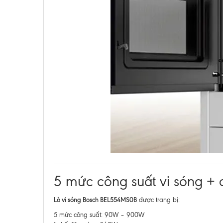
5 mức công suất vi sóng + 
Lò vi sóng Bosch BEL554MS0B
được trang bị:
5 mức công suất: 90W – 900W