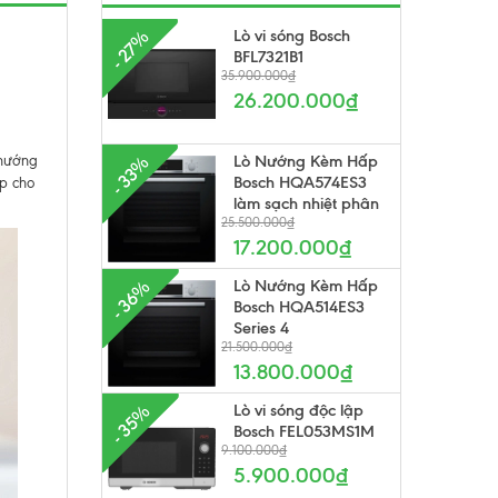
Lò vi sóng Bosch
- 27%
BFL7321B1
35.900.000₫
26.200.000₫
Lò Nướng Kèm Hấp
 nướng
- 33%
Bosch HQA574ES3
p cho
làm sạch nhiệt phân
25.500.000₫
17.200.000₫
Lò Nướng Kèm Hấp
- 36%
Bosch HQA514ES3
Series 4
21.500.000₫
13.800.000₫
Lò vi sóng độc lập
- 35%
Bosch FEL053MS1M
9.100.000₫
5.900.000₫