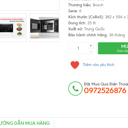
Thương hiệu:
Bosch
Serie:
6
Kích thước (CxRxS):
382 x 594 x
Dung tích:
25 lít
Xuất xứ:
Trung Quốc
Bảo hành chính hãng:
36 tháng
+
MU
Giao tậ
-
Thêm vào yêu thích
Đặt Mua Qua Điện Thoại
0972526876
ƯỚNG DẪN MUA HÀNG