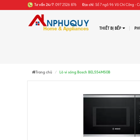
Tư vấn 24/7:
097 2526 876
Địa chỉ:
Số 7 ngõ 96 Võ Chí Công - C
THIẾT BỊ BẾP
PH
Trang chủ
Lò vi sóng Bosch BEL554MS0B