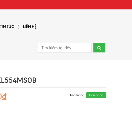
TIN TỨC
LIÊN HỆ
 BEL554MS0B
0₫
Tình trạng:
Còn hàng