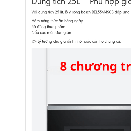
Dung tích 25L – Phù hợp gi
lò vi sóng bosch
Với dung tích 25 lít,
BEL554MS0B đáp ứng tố
Hâm nóng thức ăn hàng ngày
Rã đông thực phẩm
Nấu các món đơn giản
👉 Lý tưởng cho gia đình nhỏ hoặc căn hộ chung cư.