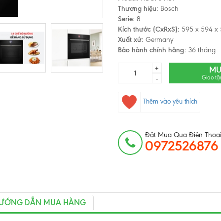
Thương hiệu:
Bosch
Serie:
8
Kích thước (CxRxS):
595 x 594 x
Xuất xứ:
Germany
Bảo hành chính hãng:
36 tháng
+
MU
Giao tậ
-
Thêm vào yêu thích
Đặt Mua Qua Điện Thoại
0972526876
ƯỚNG DẪN MUA HÀNG