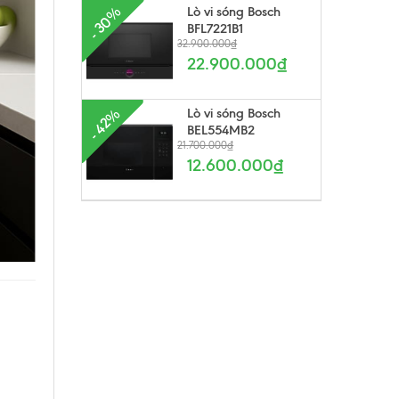
Lò vi sóng Bosch
- 30%
BFL7221B1
32.900.000₫
22.900.000₫
Lò vi sóng Bosch
- 42%
BEL554MB2
21.700.000₫
12.600.000₫