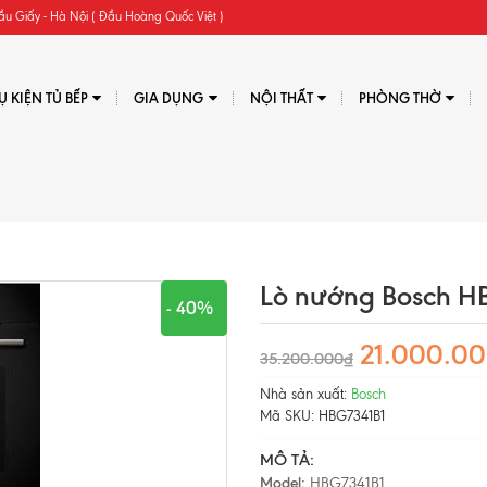
ầu Giấy - Hà Nội ( Đầu Hoàng Quốc Việt )
Ụ KIỆN TỦ BẾP
GIA DỤNG
NỘI THẤT
PHÒNG THỜ
Lò nướng Bosch HB
- 40%
21.000.0
35.200.000₫
Nhà sản xuất:
Bosch
Mã SKU:
HBG7341B1
MÔ TẢ:
Model:
HBG7341B1