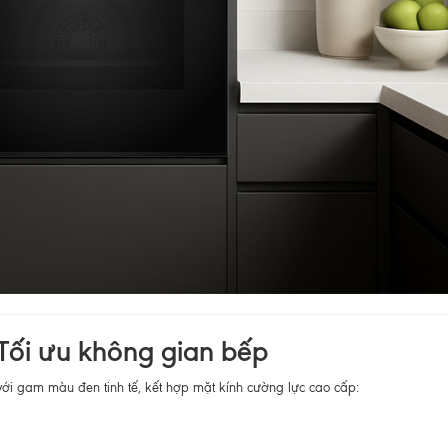
 Tối ưu không gian bếp
với gam màu đen tinh tế, kết hợp mặt kính cường lực cao cấp: