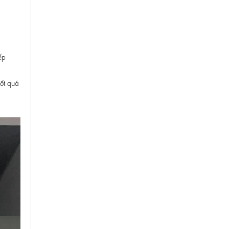
ếp
uốt quá