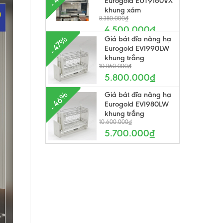
Eurogold EUT9160VX
khung xám
8.380.000₫
4.500.000₫
Giá bát đĩa nâng hạ
- 47%
Eurogold EVI990LW
khung trắng
10.860.000₫
5.800.000₫
Giá bát đĩa nâng hạ
- 46%
Eurogold EVI980LW
khung trắng
10.600.000₫
5.700.000₫