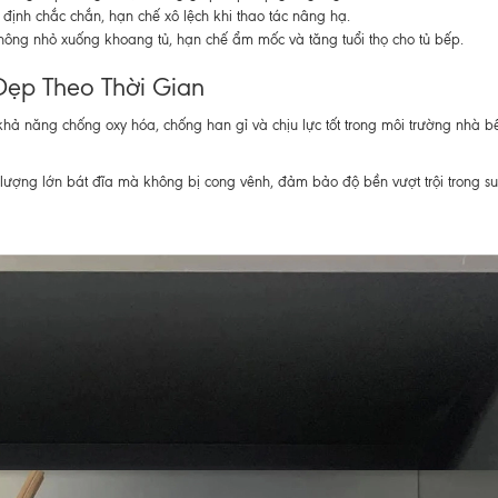
 định chắc chắn, hạn chế xô lệch khi thao tác nâng hạ.
hông nhỏ xuống khoang tủ, hạn chế ẩm mốc và tăng tuổi thọ cho tủ bếp.
Đẹp Theo Thời Gian
 khả năng chống oxy hóa, chống han gỉ và chịu lực tốt trong môi trường nhà b
lượng lớn bát đĩa mà không bị cong vênh, đảm bảo độ bền vượt trội trong s