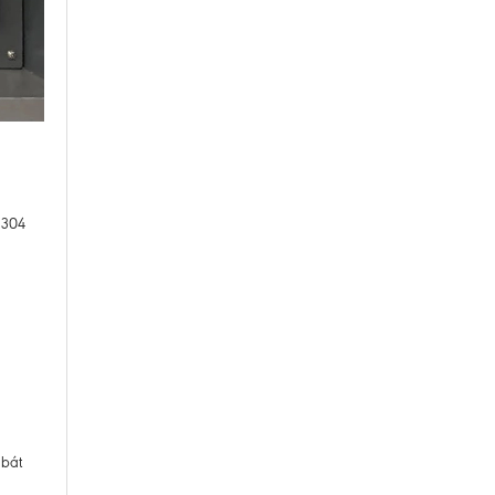
 304
 bát