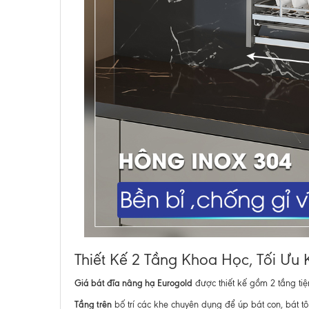
Thiết Kế 2 Tầng Khoa Học, Tối Ưu
Giá bát đĩa nâng hạ Eurogold
được thiết kế gồm 2 tầng tiệ
Tầng trên
bố trí các khe chuyên dụng để úp bát con, bát 