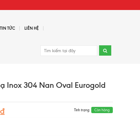
TIN TỨC
LIÊN HỆ
hạ Inox 304 Nan Oval Eurogold
0₫
Tình trạng:
Còn hàng