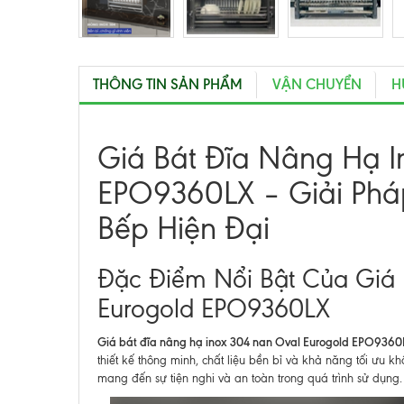
THÔNG TIN SẢN PHẨM
VẬN CHUYỂN
H
Giá Bát Đĩa Nâng Hạ I
EPO9360LX – Giải Phá
Bếp Hiện Đại
Đặc Điểm Nổi Bật Của Giá 
Eurogold EPO9360LX
Giá bát đĩa nâng hạ inox 304 nan Oval Eurogold EPO9360
thiết kế thông minh, chất liệu bền bỉ và khả năng tối ưu k
mang đến sự tiện nghi và an toàn trong quá trình sử dụng.