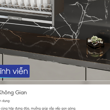
 Không Gian
n dụng:
tô cùng hộp đựng đũa, muỗng giúp sắp xếp gọn gàng.