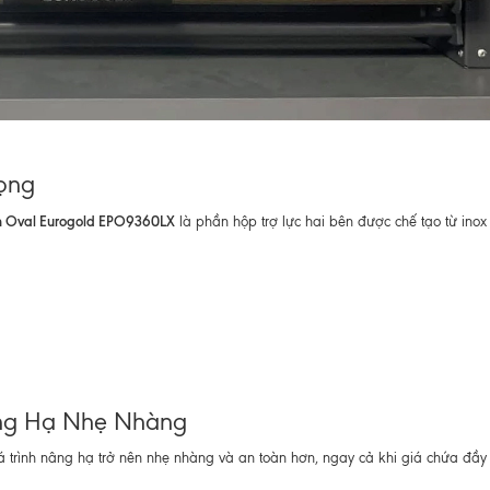
rọng
an Oval Eurogold EPO9360LX
là phần hộp trợ lực hai bên được chế tạo từ inox
âng Hạ Nhẹ Nhàng
á trình nâng hạ trở nên nhẹ nhàng và an toàn hơn, ngay cả khi giá chứa đầy