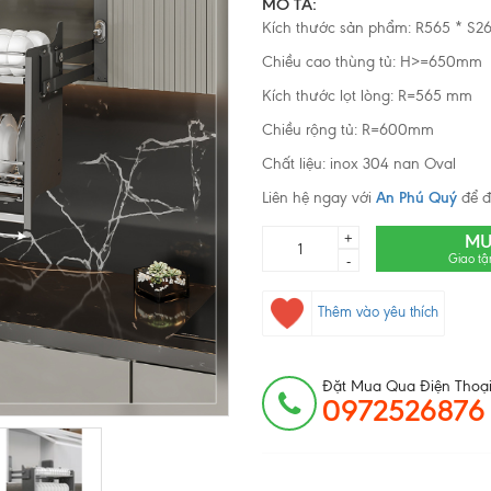
MÔ TẢ:
Kích thước sản phẩm: R565 * S
Chiều cao thùng tủ: H>=650mm
Kích thước lọt lòng: R=565 mm
Chiều rộng tủ: R=600mm
Chất liệu: inox 304 nan Oval
Liên hệ ngay với
An Phú Quý
để đ
+
MU
Giao tậ
-
Thêm vào yêu thích
Đặt Mua Qua Điện Thoại
0972526876