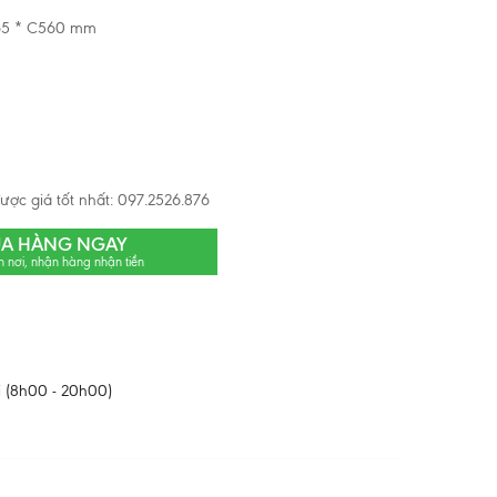
265 * C560 mm
ược giá tốt nhất: 097.2526.876
A HÀNG NGAY
n nơi, nhận hàng nhận tiền
 (8h00 - 20h00)