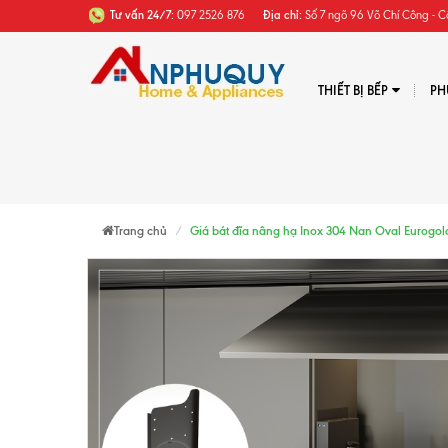
Tư vấn 24/7:
097 2526 876
Địa chỉ:
Số 7 ngõ 96 Võ Chí Công - C
THIẾT BỊ BẾP
PH
Trang chủ
Giá bát đĩa nâng hạ Inox 304 Nan Oval Eurogo