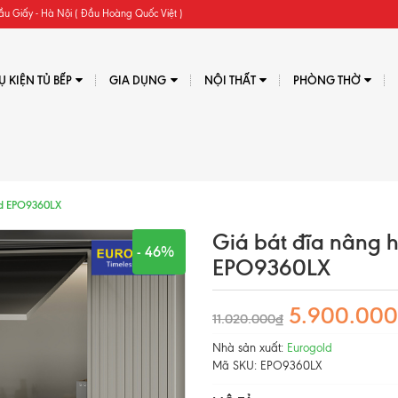
ầu Giấy - Hà Nội ( Đầu Hoàng Quốc Việt )
Ụ KIỆN TỦ BẾP
GIA DỤNG
NỘI THẤT
PHÒNG THỜ
ld EPO9360LX
Giá bát đĩa nâng 
- 46%
EPO9360LX
5.900.00
11.020.000₫
Nhà sản xuất:
Eurogold
Mã SKU:
EPO9360LX