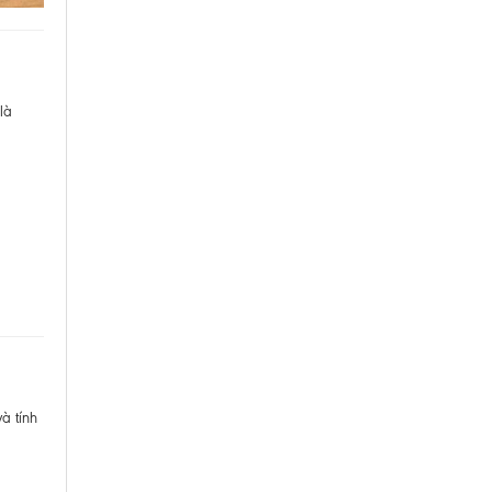
là
à tính