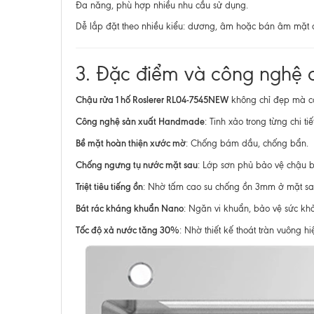
Đa năng, phù hợp nhiều nhu cầu sử dụng.
Dễ lắp đặt theo nhiều kiểu: dương, âm hoặc bán âm mặt 
3. Đặc điểm và công nghệ
Chậu rửa 1 hố Roslerer RL04-7545NEW
không chỉ đẹp mà còn
Công nghệ sản xuất Handmade
: Tinh xảo trong từng chi tiết
Bề mặt hoàn thiện xước mờ
: Chống bám dầu, chống bẩn.
Chống ngưng tụ nước mặt sau
: Lớp sơn phủ bảo vệ chậu b
Triệt tiêu tiếng ồn
: Nhờ tấm cao su chống ồn 3mm ở mặt sa
Bát rác kháng khuẩn Nano
: Ngăn vi khuẩn, bảo vệ sức khỏ
Tốc độ xả nước tăng 30%
: Nhờ thiết kế thoát tràn vuông hi