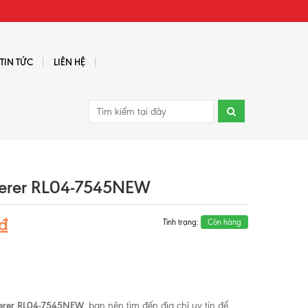
TIN TỨC
LIÊN HỆ
lerer RL04-7545NEW
₫
Tình trạng:
Còn hàng
lerer RL04-7545NEW
, bạn nên tìm đến địa chỉ uy tín để