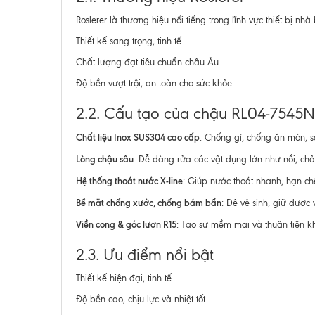
Roslerer là thương hiệu nổi tiếng trong lĩnh vực thiết bị
Thiết kế sang trọng, tinh tế.
Chất lượng đạt tiêu chuẩn châu Âu.
Độ bền vượt trội, an toàn cho sức khỏe.
2.2. Cấu tạo của chậu RL04-7545
Chất liệu Inox SUS304 cao cấp
: Chống gỉ, chống ăn mòn, s
Lòng chậu sâu
: Dễ dàng rửa các vật dụng lớn như nồi, chả
Hệ thống thoát nước X-line
: Giúp nước thoát nhanh, hạn c
Bề mặt chống xước, chống bám bẩn
: Dễ vệ sinh, giữ được
Viền cong & góc lượn R15
: Tạo sự mềm mại và thuận tiện khi
2.3. Ưu điểm nổi bật
Thiết kế hiện đại, tinh tế.
Độ bền cao, chịu lực và nhiệt tốt.