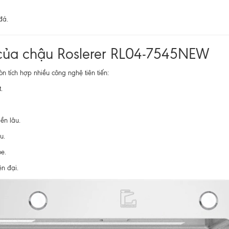
đá.
 của chậu Roslerer RL04-7545NEW
 tích hợp nhiều công nghệ tiên tiến:
.
ền lâu.
u.
e.
ện đại.