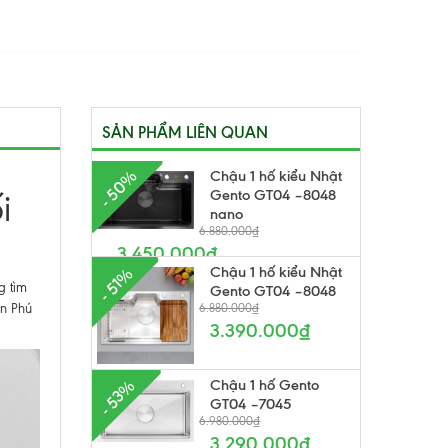
SẢN PHẨM LIÊN QUAN
- 50%
Chậu 1 hố kiểu Nhật
Gento GT04 –8048
i
nano
6.880.000₫
3.450.000₫
Chậu 1 hố kiểu Nhật
- 51%
g tìm
Gento GT04 –8048
An Phú
6.880.000₫
3.390.000₫
Chậu 1 hố Gento
- 53%
GT04 –7045
6.980.000₫
3.290.000₫