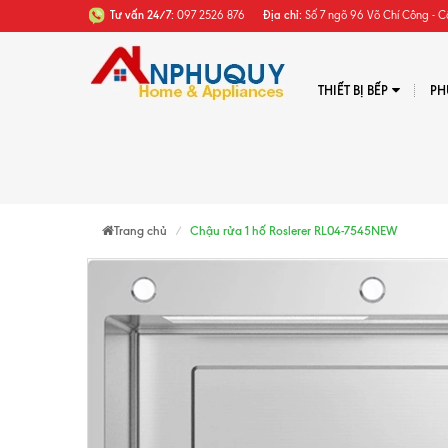
Tư vấn 24/7:
097 2526 876
Địa chỉ:
Số 7 ngõ 96 Võ Chí Công - C
THIẾT BỊ BẾP
PH
Trang chủ
Chậu rửa 1 hố Roslerer RL04-7545NEW