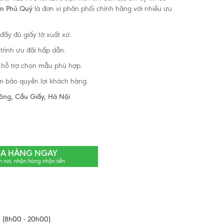
n Phú Quý
là đơn vị phân phối chính hãng với nhiều ưu
 đầy đủ giấy tờ xuất xứ.
trình ưu đãi hấp dẫn.
, hỗ trợ chọn mẫu phù hợp.
m bảo quyền lợi khách hàng.
ông, Cầu Giấy, Hà Nội
A HÀNG NGAY
n nơi, nhận hàng nhận tiền
 (8h00 - 20h00)