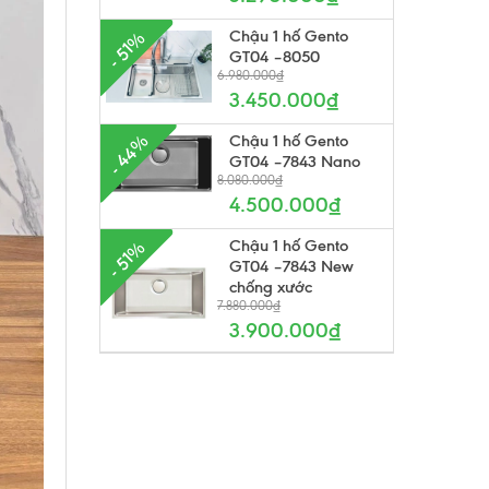
Chậu 1 hố Gento
- 51%
GT04 –8050
6.980.000₫
3.450.000₫
Chậu 1 hố Gento
- 44%
GT04 –7843 Nano
8.080.000₫
4.500.000₫
Chậu 1 hố Gento
- 51%
GT04 –7843 New
chống xước
7.880.000₫
3.900.000₫