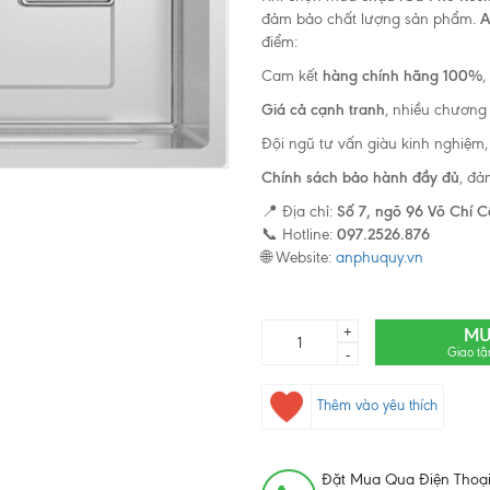
đảm bảo chất lượng sản phẩm.
A
điểm:
Cam kết
hàng chính hãng 100%
,
Giá cả cạnh tranh
, nhiều chương 
Đội ngũ tư vấn giàu kinh nghiệm
Chính sách bảo hành đầy đủ
, đả
📍 Địa chỉ:
Số 7, ngõ 96 Võ Chí C
📞 Hotline:
097.2526.876
🌐 Website:
anphuquy.vn
+
MU
Giao tậ
-
Thêm vào yêu thích
Đặt Mua Qua Điện Thoại