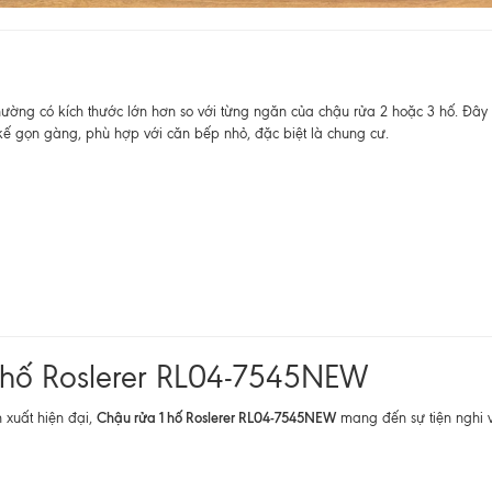
thường có kích thước lớn hơn so với từng ngăn của chậu rửa 2 hoặc 3 hố. Đây 
ế gọn gàng, phù hợp với căn bếp nhỏ, đặc biệt là chung cư.
1 hố Roslerer RL04-7545NEW
Chậu rửa 1 hố Roslerer RL04-7545NEW
n xuất hiện đại,
mang đến sự tiện nghi v