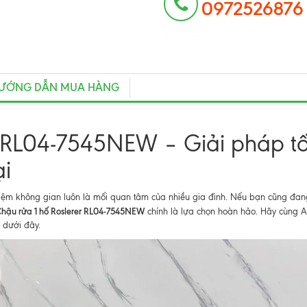
0972526876
ƯỚNG DẪN MUA HÀNG
r RL04-7545NEW – Giải pháp tố
ại
t kiệm không gian luôn là mối quan tâm của nhiều gia đình. Nếu bạn cũng đan
hậu rửa 1 hố Roslerer RL04-7545NEW
chính là lựa chọn hoàn hảo. Hãy cùng 
 dưới đây.