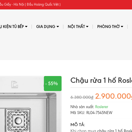
ầu Giấy - Hà Nội ( Đầu Hoàng Quốc Việt )
Ụ KIỆN TỦ BẾP
GIA DỤNG
NỘI THẤT
PHÒNG THỜ
Chậu rửa 1 hố Ros
- 55%
2.900.000
6.380.000₫
Nhà sản xuất:
Roslerer
Mã SKU:
RL04-7545NEW
MÔ TẢ:
Khi chọn mua
chậu rửa 1 hố Ros