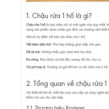
1. Chậu rửa 1 hố là gì?
Chậu rửa 1 hố
là loại chậu chỉ có một ngăn rửa duy nhất, 
dòng sản phẩm được nhiều gia đình ưa chuộng nhờ thiết k
Một số ưu điểm nổi bật của chậu rửa 1 hố:
Tiết kiệm diện tích
: Phù hợp không gian bếp nhỏ gọn.
Dễ vệ sinh
: Không nhiều góc cạnh khó lau chùi.
Đa năng
: Rửa được cả bát đĩa, xoong nồi lớn, rau củ…
Chi phí hợp lý
: Thường có giá tốt hơn so với chậu rửa 2 hố.
2. Tổng quan về chậu rửa 
Với thiết kế tinh tế, chất liệu inox cao cấp và công nghệ sả
thẩm mỹ cao cho căn bếp.
2.1. Thương hiệu Roslerer