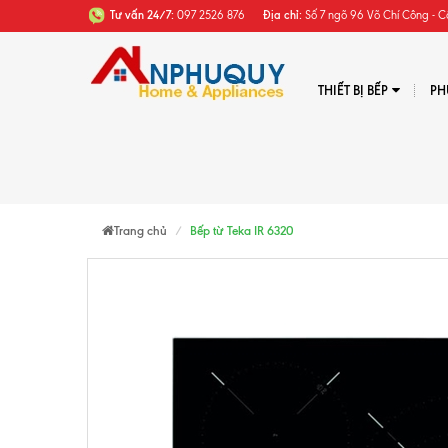
Tư vấn 24/7:
097 2526 876
Địa chỉ:
Số 7 ngõ 96 Võ Chí Công - C
THIẾT BỊ BẾP
PH
Trang chủ
Bếp từ Teka IR 6320