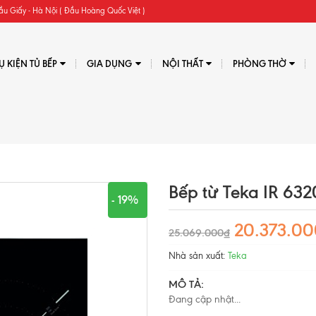
ầu Giấy - Hà Nội ( Đầu Hoàng Quốc Việt )
Ụ KIỆN TỦ BẾP
GIA DỤNG
NỘI THẤT
PHÒNG THỜ
Bếp từ Teka IR 632
- 19%
20.373.0
25.069.000₫
Nhà sản xuất:
Teka
MÔ TẢ:
Đang cập nhật...