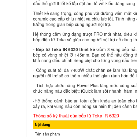
đầu thế giới thiết kế lắp đặt âm tủ với kiểu dáng san
Thiết kế sang trọng, công phu với đường viền mặt k
ceramic cao cấp chịu nhiệt và chịu lực tốt. Tính nă
tưởng trong gian bếp cùng người nội trợ.
Hệ thống cảm ứng dạng trượt PRO mới nhất, điều kh
bếp điện từ Teka sẽ giúp cho người nội trợ dễ dàng th
-
Bếp từ Teka IR 6320 thiết kế
Gồm 3 vùng bếp nấu:
bếp có vòng nhiệt Ø 145mm. Bạn có thể nấu đồng th
khả năng điều chỉnh riêng biệt cho từng vùng nấu trê
- Công suất tối đa 7400W chắc chắn sẽ làm hài lòng
người nội trợ sẽ có thêm nhiều thời gian rảnh hơn để
- Tích hợp chức năng Power Plus tăng mức công suất 
chức năng nấu đặc biệt: iQuick làm sôi nhanh, hầm, 
-Hệ thống cảnh báo an toàn gồm khóa an toàn cho tr
xảy ra, khi vùng nấu còn nóng sẽ hiển thị đèn cảnh b
Thông số kỹ thuật của bếp từ Teka IR 6320
Nội dung
Tên sản phẩm