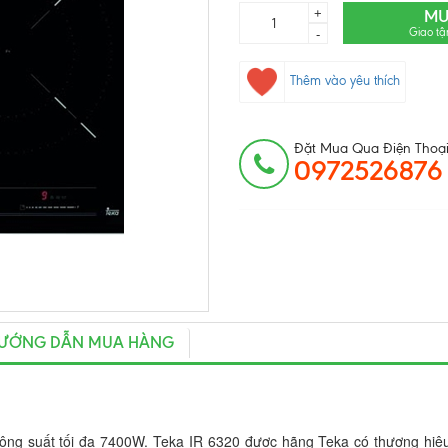
+
MU
Giao tậ
-
Thêm vào yêu thích
Đặt Mua Qua Điện Thoại
0972526876
ƯỚNG DẪN MUA HÀNG
công suất tối đa 7400W. Teka IR 6320 được hãng Teka có thương hiệ