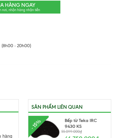
A HÀNG NGAY
n nơi, nhận hàng nhận tiền
 (8h00 - 20h00)
SẢN PHẨM LIÊN QUAN
Bếp từ Teka IRC
- 15%
9430 KS
55.099.000₫
u hàng