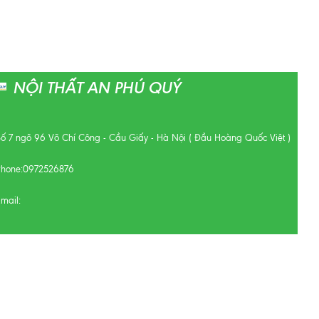
NỘI THẤT AN PHÚ QUÝ
Số 7 ngõ 96 Võ Chí Công - Cầu Giấy - Hà Nội ( Đầu Hoàng Quốc Việt )
Phone:
0972526876
mail: