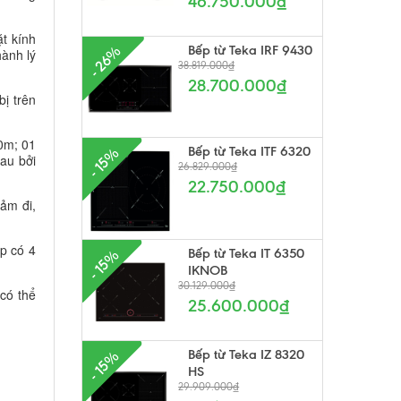
46.750.000₫
t kính
Bếp từ Teka IRF 9430
- 26%
hành lý
38.819.000₫
28.700.000₫
ị trên
0m; 01
Bếp từ Teka ITF 6320
- 15%
au bởi
26.829.000₫
22.750.000₫
ảm đi,
ếp có 4
Bếp từ Teka IT 6350
- 15%
IKNOB
30.129.000₫
có thể
25.600.000₫
Bếp từ Teka IZ 8320
- 15%
HS
29.909.000₫