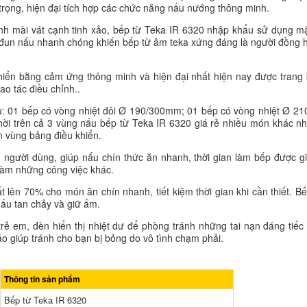
g trọng, hiện đại tích hợp các chức năng nấu nướng thông minh.
ính mài vát cạnh tinh xảo, bếp từ Teka IR 6320 nhập khẩu sử dụng mặ
ng đun nấu nhanh chóng khiến bếp từ âm teka xứng đáng là người đồng 
iển bằng cảm ứng thông minh và hiện đại nhất hiện nay được trang b
ao tác điều chỉnh..
 01 bếp có vòng nhiệt đôi Ø 190/300mm; 01 bếp có vòng nhiệt Ø 21
ời trên cả 3 vùng nấu bếp từ Teka IR 6320 giá rẻ nhiều món khác nh
n vùng bảng điều khiển.
 người dùng, giúp nấu chín thức ăn nhanh, thời gian làm bếp được gi
 làm những công việc khác.
lên 70% cho món ăn chín nhanh, tiết kiệm thời gian khi cần thiết. B
nấu tan chảy và giữ ấm.
ẻ em, đèn hiển thị nhiệt dư để phòng tránh những tai nạn đáng tiếc 
áo giúp tránh cho bạn bị bỏng do vô tình chạm phải.
Thông tin sản phẩm
Bếp từ Teka IR 6320