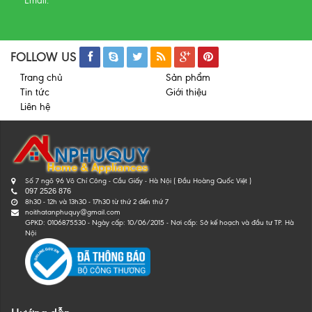
Email:
FOLLOW US
Trang chủ
Sản phẩm
Tin tức
Giới thiệu
Liên hệ
Số 7 ngõ 96 Võ Chí Công - Cầu Giấy - Hà Nội ( Đầu Hoàng Quốc Việt )
097 2526 876
8h30 - 12h và 13h30 - 17h30 từ thứ 2 đến thứ 7
noithatanphuquy@gmail.com
GPKD: 0106875530 - Ngày cấp: 10/06/2015 - Nơi cấp: Sở kế hoạch và đầu tư TP. Hà
Nội