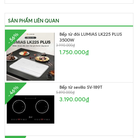
SẢN PHẨM LIÊN QUAN
Bếp từ đôi LUMIAS LK225 PLUS
- 56%
3500W
3.990.000₫
1.750.000₫
Bếp từ sevilla SV-189T
- 46%
5.890.000₫
3.190.000₫