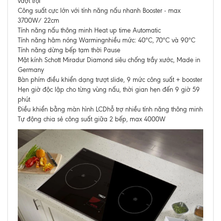
vượt trội
Công suất cực lớn với tính năng nấu nhanh Booster - max
3700W/ 22cm
Tính năng nấu thông minh Heat up time Automatic
Tính năng hâm nóng Warmingnhiều mức: 40ºC, 70ºC và 90ºC
Tính năng dừng bếp tạm thời Pause
Mặt kính Schott Miradur Diamond siêu chống trầy xước, Made in
Germany
Bàn phím điều khiển dạng trượt slide, 9 mức công suất + booster
Hẹn giờ độc lập cho từng vùng nấu, thời gian hẹn đến 9 giờ 59
phút
Điều khiển bằng màn hình LCDhỗ trợ nhiều tính năng thông minh
Tự động chia sẻ công suất giữa 2 bếp, max 4000W