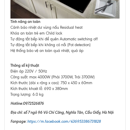
Tính năng an toàn
Cảnh báo nhiệt dư vùng nấu Residual heat
Khóa an toàn trẻ em Child lock
Tự động tắt bếp khi để quên Automatic switching off
Tự động tắt bếp khi không có nồi (Pot detection)
Hệ thống bảo vệ an toàn quá nhiệt, quá áp
Thông số kỹ thuật
Điện áp 220V / 50Hz
Công suất: max 4000W (Phải 3700W, Trái 3700W)
Kích thước (dài x rộng x cao): 750 x 450 x 60mm
Kích thước khoét lỗ: 690 x 380mm
Trọng lượng: 6.0 kg
Hotline:0972526876
Địa chỉ: số 7 ngõ 96 Võ Chí Công, Nghĩa Tân, Cầu Giấy, Hà Nội
Fanpage:
https://m.facebook.com/436953386731828