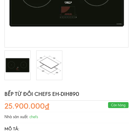
BẾP TỪ ĐÔI CHEFS EH-DIH890
25.900.000₫
Còn hàng
Nhà sản xuất:
chefs
MÔ TẢ: