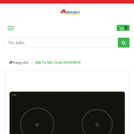
0
Menu
Trang chủ
Bếp Từ Đôi Chefs EH-DIH890