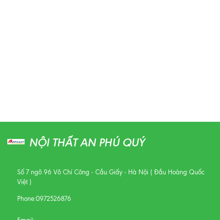
NỘI THẤT AN PHÚ QUÝ
Số 7 ngõ 96 Võ Chí Công - Cầu Giấy - Hà Nội ( Đầu Hoàng Quốc
Việt )
Phone:
0972526876