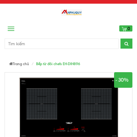
0
Menu
Trang chủ
Bếp từ đôi chefs EH-DIH896
- 30%