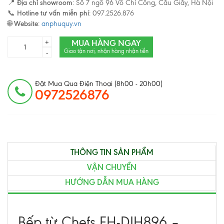
📍
Địa chỉ showroom
: Số 7 ngõ 96 Võ Chí Công, Cầu Giấy, Hà Nội
📞
Hotline tư vấn miễn phí
: 097.2526.876
🌐
Website
:
anphuquy.vn
MUA HÀNG NGAY
+
Giao tận nơi, nhận hàng nhận tiền
-
Đặt Mua Qua Điện Thoại (8h00 - 20h00)
0972526876
THÔNG TIN SẢN PHẨM
VẬN CHUYỂN
HƯỚNG DẪN MUA HÀNG
Bếp từ Chefs EH-DIH896 –