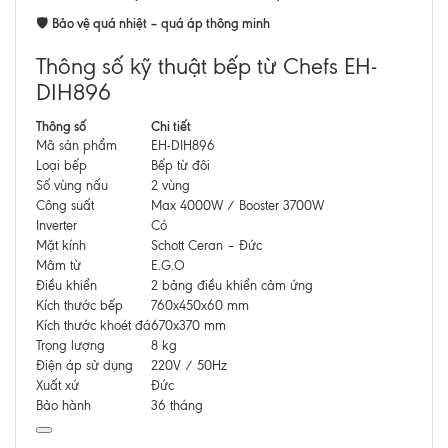
Bảo vệ quá nhiệt – quá áp thông minh
🛡️
Thông số kỹ thuật bếp từ Chefs EH-
DIH896
Thông số
Chi tiết
Mã sản phẩm
EH-DIH896
Loại bếp
Bếp từ đôi
Số vùng nấu
2 vùng
Công suất
Max 4000W / Booster 3700W
Inverter
Có
Mặt kính
Schott Ceran – Đức
Mâm từ
E.G.O
Điều khiển
2 bảng điều khiển cảm ứng
Kích thước bếp
760x450x60 mm
Kích thước khoét đá
670x370 mm
Trọng lượng
8 kg
Điện áp sử dụng
220V / 50Hz
Xuất xứ
Đức
Bảo hành
36 tháng