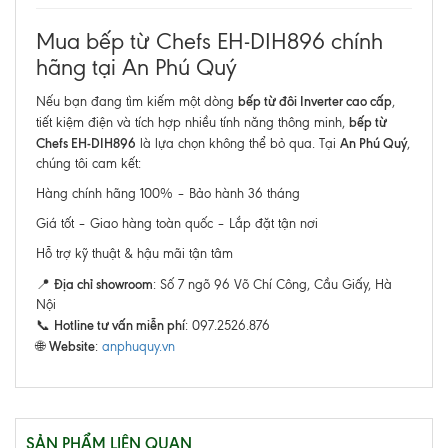
Mua bếp từ Chefs EH-DIH896 chính
hãng tại An Phú Quý
bếp từ đôi Inverter cao cấp
Nếu bạn đang tìm kiếm một dòng
,
bếp từ
tiết kiệm điện và tích hợp nhiều tính năng thông minh,
Chefs EH-DIH896
An Phú Quý
là lựa chọn không thể bỏ qua. Tại
,
chúng tôi cam kết:
Hàng chính hãng 100% – Bảo hành 36 tháng
Giá tốt – Giao hàng toàn quốc – Lắp đặt tận nơi
Hỗ trợ kỹ thuật & hậu mãi tận tâm
Địa chỉ showroom
📍
: Số 7 ngõ 96 Võ Chí Công, Cầu Giấy, Hà
Nội
Hotline tư vấn miễn phí
📞
: 097.2526.876
Website
🌐
:
anphuquy.vn
SẢN PHẨM LIÊN QUAN