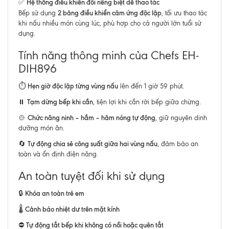
Hệ thống điều khiển đôi riêng biệt dễ thao tác
✅
2 bảng điều khiển cảm ứng độc lập
Bếp sử dụng
, tối ưu thao tác
khi nấu nhiều món cùng lúc, phù hợp cho cả người lớn tuổi sử
dụng.
Tính năng thông minh của Chefs EH-
DIH896
Hẹn giờ độc lập từng vùng nấu
⏱️
lên đến 1 giờ 59 phút.
Tạm dừng bếp khi cần
⏸️
, tiện lợi khi cần rời bếp giữa chừng.
Chức năng ninh – hầm – hâm nóng tự động
🍲
, giữ nguyên dinh
dưỡng món ăn.
Tự động chia sẻ công suất giữa hai vùng nấu
🔄
, đảm bảo an
toàn và ổn định điện năng.
An toàn tuyệt đối khi sử dụng
Khóa an toàn trẻ em
🔒
Cảnh báo nhiệt dư trên mặt kính
🌡️
Tự động tắt bếp khi không có nồi hoặc quên tắt
⛔