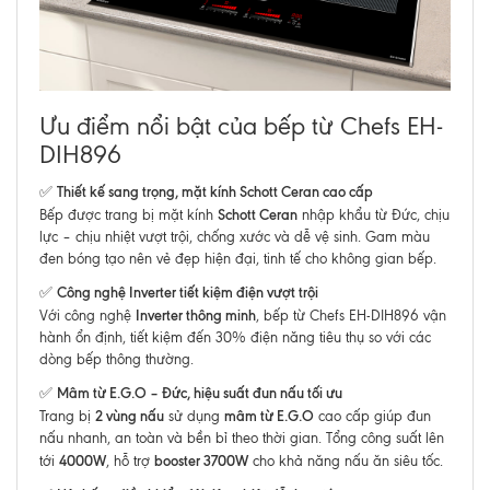
Ưu điểm nổi bật của bếp từ Chefs EH-
DIH896
Thiết kế sang trọng, mặt kính Schott Ceran cao cấp
✅
Schott Ceran
Bếp được trang bị mặt kính
nhập khẩu từ Đức, chịu
lực – chịu nhiệt vượt trội, chống xước và dễ vệ sinh. Gam màu
đen bóng tạo nên vẻ đẹp hiện đại, tinh tế cho không gian bếp.
Công nghệ Inverter tiết kiệm điện vượt trội
✅
Inverter thông minh
Với công nghệ
, bếp từ Chefs EH-DIH896 vận
hành ổn định, tiết kiệm đến 30% điện năng tiêu thụ so với các
dòng bếp thông thường.
Mâm từ E.G.O – Đức, hiệu suất đun nấu tối ưu
✅
2 vùng nấu
mâm từ E.G.O
Trang bị
sử dụng
cao cấp giúp đun
nấu nhanh, an toàn và bền bỉ theo thời gian. Tổng công suất lên
4000W
booster 3700W
tới
, hỗ trợ
cho khả năng nấu ăn siêu tốc.