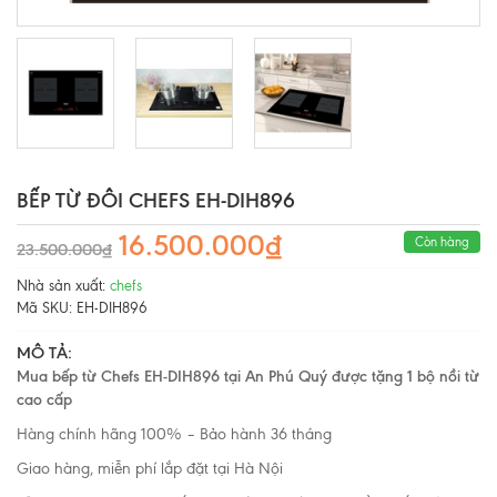
BẾP TỪ ĐÔI CHEFS EH-DIH896
16.500.000₫
Còn hàng
23.500.000₫
Nhà sản xuất:
chefs
Mã SKU:
EH-DIH896
MÔ TẢ:
Mua bếp từ Chefs EH-DIH896 tại An Phú Quý được tặng 1 bộ nồi từ
cao cấp
Hàng chính hãng 100% – Bảo hành 36 tháng
Giao hàng, miễn phí lắp đặt tại Hà Nội