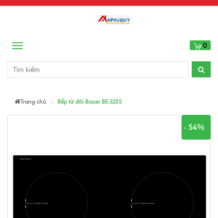
0
Menu
Trang chủ
Bếp từ đôi Bauer BE-32SS
- 54%