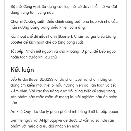
Đặt nồi đúng vị trí:
Sử dụng các loại nồi có đáy nhiễm từ và đặt
đúng trung tâm vùng nấu.
Chọn mức công suất:
Điều chỉnh công suất phù hợp với nhu cầu
nấu nướng bằng bảng điều khiển cảm ứng.
Kích hoạt chế độ nấu nhanh (Booster):
Chạm và giữ biểu tượng
Booster để kích hoạt chế độ tăng công suất.
Tắt bếp:
Nhấn nút nguồn và chờ khoảng 10 phút để bếp nguội
hoàn toàn trước khi lau chùi.
Kết luận
Bếp từ đôi Bauer BE-32SS là lựa chọn tuyệt vời cho những ai
đang tìm kiếm một thiết bị nấu nướng hiện đại, an toàn và tiết
kiệm điện. Với các tính năng vượt trội cùng thiết kế sang trọng,
sản phẩm này chắc chắn sẽ mang lại trải nghiệm nấu ăn hoàn
hảo.
An Phú Quý - Là đại lý phân phối chính hãng thiết bị bếp Bauer.
Liên hệ ngay với ANphuquy.vn để được tư vấn và sở hữu sản
phẩm với mức giá ưu đãi nhất hiện nay!