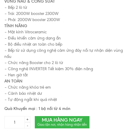
VÙNG NẤU & CÔNG SUẤT
– Bếp 2 lò từ
– Trái: 2000W booster 2300W
– Phải: 2000W booster 2300W
TÍNH NĂNG
– Mặt kính Vitroceramic
– Ðiều khiển cảm ứng dạng ẩn
– Bộ điều nhiệt an toàn cho bếp
– Bếp từ sử dụng công nghệ cảm ứng đáy nồi tự nhận diện vùng
nấu
– Chức năng Booster cho 2 lò từ
– Công nghệ INVERTER Tiết kiệm 30% điện năng
– Hẹn giờ tắt
AN TOÀN
– Chức năng khóa trẻ em
– Cảnh báo nhiệt dư
– Tự động ngắt khi quá nhiệt
Quà Khuyến mại : 1 bộ nồi từ 4 món
MUA HÀNG NGAY
+
Giao tận nơi, nhận hàng nhận tiền
-