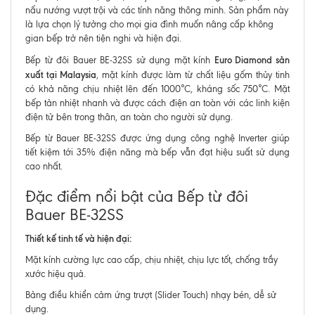
nấu nướng vượt trội và các tính năng thông minh. Sản phẩm này
là lựa chọn lý tưởng cho mọi gia đình muốn nâng cấp không
gian bếp trở nên tiện nghi và hiện đại.
Euro Diamond sản
Bếp từ đôi Bauer BE-32SS sử dụng mặt kính
xuất tại Malaysia
, mặt kính được làm từ chất liệu gốm thủy tinh
có khả năng chịu nhiệt lên đến 1000°C, kháng sốc 750°C. Mặt
bếp tản nhiệt nhanh và được cách điện an toàn với các linh kiện
điện tử bên trong thân, an toàn cho người sử dụng.
Bếp từ Bauer BE-32SS được ứng dụng công nghệ Inverter giúp
tiết kiệm tới 35% điện năng mà bếp vẫn đạt hiệu suất sử dụng
cao nhất.
Đặc điểm nổi bật của Bếp từ đôi
Bauer BE-32SS
Thiết kế tinh tế và hiện đại:
Mặt kính cường lực cao cấp, chịu nhiệt, chịu lực tốt, chống trầy
xước hiệu quả.
Bảng điều khiển cảm ứng trượt (Slider Touch) nhạy bén, dễ sử
dụng.