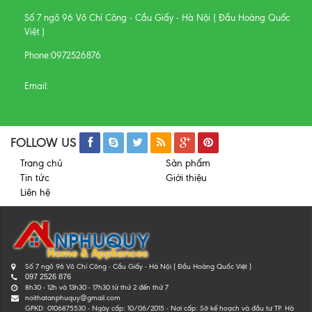
Số 7 ngõ 96 Võ Chí Công - Cầu Giấy - Hà Nội ( Đầu Hoàng Quốc
Việt )
Phone:
0972526876
Email:
FOLLOW US
Trang chủ
Sản phẩm
Tin tức
Giới thiệu
Liên hệ
Số 7 ngõ 96 Võ Chí Công - Cầu Giấy - Hà Nội ( Đầu Hoàng Quốc Việt )
097 2526 876
8h30 - 12h và 13h30 - 17h30 từ thứ 2 đến thứ 7
noithatanphuquy@gmail.com
GPKD: 0106875530 - Ngày cấp: 10/06/2015 - Nơi cấp: Sở kế hoạch và đầu tư TP. Hà