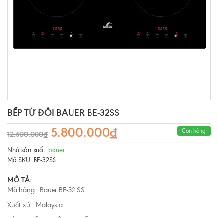
BẾP TỪ ĐÔI BAUER BE-32SS
5.800.000₫
Còn hàng
12.500.000₫
Nhà sản xuất:
bauer
Mã SKU:
BE-32SS
MÔ TẢ:
Mã hàng : Bauer BE-32 SS
Xuất xứ : Malaysia