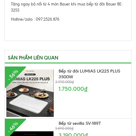
Tặng ngay bộ nồi từ 4 món Bauer khi mua bếp từ đôi Bauer BE-
32SS
Hotline/zalo : 097.2526.876
SẢN PHẨM LIÊN QUAN
Bếp từ đôi LUMIAS LK225 PLUS
- 56%
3500W
3.990.000₫
1.750.000₫
Bếp từ sevilla SV-189T
- 46%
5.890.000₫
3.190.000₫