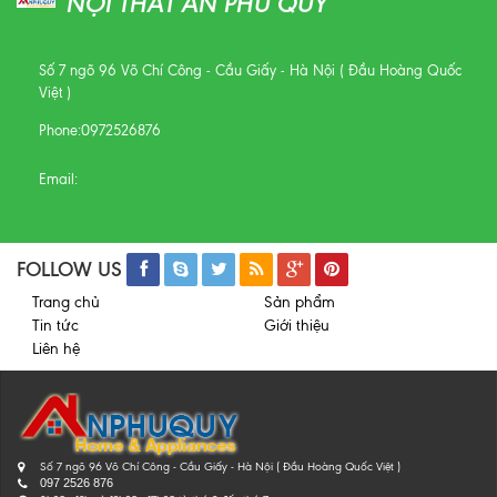
NỘI THẤT AN PHÚ QUÝ
Số 7 ngõ 96 Võ Chí Công - Cầu Giấy - Hà Nội ( Đầu Hoàng Quốc
Việt )
Phone:
0972526876
Email:
FOLLOW US
Trang chủ
Sản phẩm
Tin tức
Giới thiệu
Liên hệ
Số 7 ngõ 96 Võ Chí Công - Cầu Giấy - Hà Nội ( Đầu Hoàng Quốc Việt )
097 2526 876